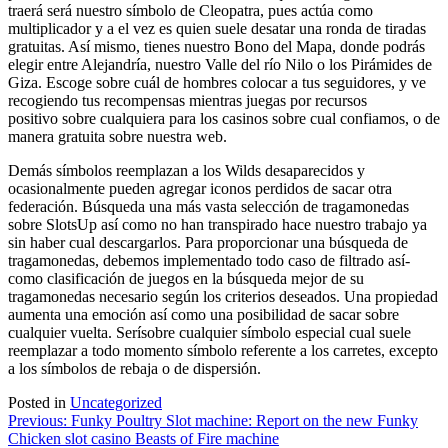
traerá será nuestro símbolo de Cleopatra, pues actúa como
multiplicador y a el vez es quien suele desatar una ronda de tiradas
gratuitas. Así mismo, tienes nuestro Bono del Mapa, donde podrás
elegir entre Alejandría, nuestro Valle del río Nilo o los Pirámides de
Giza. Escoge sobre cuál de hombres colocar a tus seguidores, y ve
recogiendo tus recompensas mientras juegas por recursos
positivo sobre cualquiera para los casinos sobre cual confiamos, o de
manera gratuita sobre nuestra web.
Demás símbolos reemplazan a los Wilds desaparecidos y
ocasionalmente pueden agregar iconos perdidos de sacar otra
federación. Búsqueda una más vasta selección de tragamonedas
sobre SlotsUp así­ como no han transpirado hace nuestro trabajo ya
sin haber cual descargarlos. Para proporcionar una búsqueda de
tragamonedas, debemos implementado todo caso de filtrado así­
como clasificación de juegos en la búsqueda mejor de su
tragamonedas necesario según los criterios deseados. Una propiedad
aumenta una emoción así­ como una posibilidad de sacar sobre
cualquier vuelta. Serí­sobre cualquier símbolo especial cual suele
reemplazar a todo momento símbolo referente a los carretes, excepto
a los símbolos de rebaja o de dispersión.
Posted in
Uncategorized
Post
Previous:
Funky Poultry Slot machine: Report on the new Funky
Chicken slot casino Beasts of Fire machine