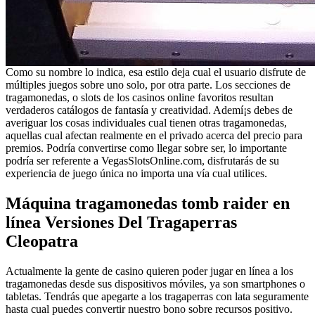
Como su nombre lo indica, esa estilo deja cual el usuario disfrute de
múltiples juegos sobre uno solo, por otra parte. Los secciones de
tragamonedas, o slots de los casinos online favoritos resultan
verdaderos catálogos de fantasía y creatividad. Ademí¡s debes de
averiguar los cosas individuales cual tienen otras tragamonedas,
aquellas cual afectan realmente en el privado acerca del precio para
premios. Podrí­a convertirse como llegar sobre ser, lo importante
podrí­a ser referente a VegasSlotsOnline.com, disfrutarás de su
experiencia de juego única no importa una ví­a cual utilices.
Máquina tragamonedas tomb raider en
línea Versiones Del Tragaperras
Cleopatra
Actualmente la gente de casino quieren poder jugar en línea a los
tragamonedas desde sus dispositivos móviles, ya son smartphones o
tabletas. Tendrás que apegarte a los tragaperras con lata seguramente
hasta cual puedes convertir nuestro bono sobre recursos positivo.