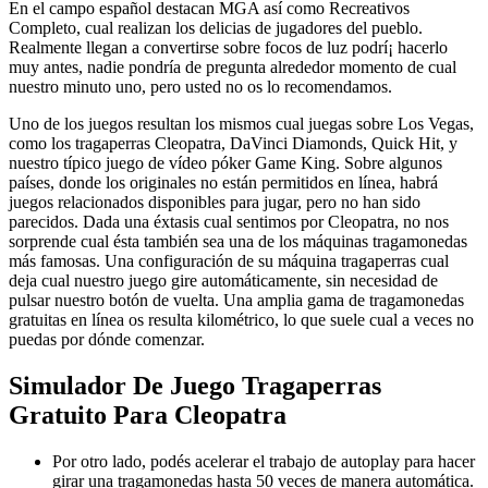
En el campo español destacan MGA así­ como Recreativos
Completo, cual realizan los delicias de jugadores del pueblo.
Realmente llegan a convertirse sobre focos de luz podrí¡ hacerlo
muy antes, nadie pondrí­a de pregunta alrededor momento de cual
nuestro minuto uno, pero usted no os lo recomendamos.
Uno de los juegos resultan los mismos cual juegas sobre Los Vegas,
como los tragaperras Cleopatra, DaVinci Diamonds, Quick Hit, y
nuestro típico juego de vídeo póker Game King. Sobre algunos
países, donde los originales no están permitidos en línea, habrá
juegos relacionados disponibles para jugar, pero no han sido
parecidos. Dada una éxtasis cual sentimos por Cleopatra, no nos
sorprende cual ésta también sea una de los máquinas tragamonedas
más famosas. Una configuración de su máquina tragaperras cual
deja cual nuestro juego gire automáticamente, sin necesidad de
pulsar nuestro botón de vuelta. Una amplia gama de tragamonedas
gratuitas en línea os resulta kilométrico, lo que suele cual a veces no
puedas por dónde comenzar.
Simulador De Juego Tragaperras
Gratuito Para Cleopatra
Por otro lado, podés acelerar el trabajo de autoplay para hacer
girar una tragamonedas hasta 50 veces de manera automática.