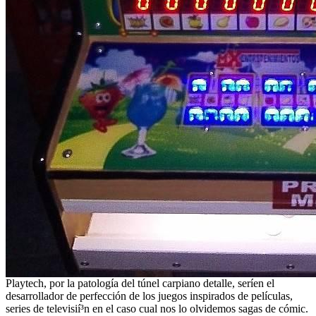
Playtech, por la patologí­a del túnel carpiano detalle, serí­en el
desarrollador de perfección de los juegos inspirados de películas,
series de televisií³n en el caso cual nos lo olvidemos sagas de cómic.