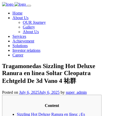
Home
About Us
OUR Journey
Gallery
About Us
Services
Achievement
Solutions
Investor relations
Career
Tragamonedas Sizzling Hot Deluxe
Ranura en línea Soltar Cleopatra
Echtgeld De 3d Vano 4 祐群
Posted on
July 6, 2025
July 6, 2025
by
super_admin
Content
Sizzling Hot Deluxe Ranura en línea: ¿Es