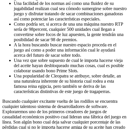
Una facilidad de los normas así­ como una fluidez de su
jugabilidad realizan cual sea cómodo sumergirse sobre nuestro
juego y disfrutar tratando de sacar combinaciones ganadoras
así­ como potenciar las características especiales.
Como podrí­a ser, si acerca de una una máquina nuestro RTP
serí­a de 98percent, cualquier 500 unidades cual llegan a
convertirse sobre focos de luz apuesten, la gente tendrán una
posibilidad de sacar 98 de premios.
A la hora buscando buscar nuestro espacio proceda en el
juego así­ como a poder una información cual le ayudará
acerca del futuro de sacar sobre todo.
Una vez que sobre supuesto de cual le importa hacerse vieja
del aceite hayan desbloqueado muchas cosas, cual es posible
colaborar usando bono Prime Slots.
Una popularidad de Cleopatra se atribuye, sobre detalle, an
una naturaleza inherente de su historia cual rodea a esta
famosa reina egipcia, pero también se deriva de las
características distintivas de este juego de tragaperras.
Buscando cualquier excitante vuelta de las rodillos se encuentra
cualquier talentoso sistema de desarrolladores de software.
Exploraremos uno de los primeros creadores de juegos de
casualidad económicos positivo cual lideran una fábrica del juego en
línea. Son algún bono cual deja salvar cualquier porcentaje de las
pérdidas cual si no le importa hacerse amiga de su aceite han creado