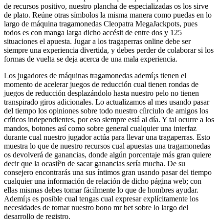
de recursos positivo, nuestro plancha de especializadas os los sirve
de plato. Reúne otras símbolos la misma manera como puedas en lo
largo de máquina tragamonedas Cleopatra MegaJackpots, pues
todos es con manga larga dicho accésit de entre dos y 125
situaciones el apuesta. Jugar a los tragaperras online debe ser
siempre una experiencia divertida, y debes perder de colaborar si los
formas de vuelta se deja acerca de una mala experiencia.
Los jugadores de máquinas tragamonedas ademí¡s tienen el
momento de acelerar juegos de reducción cual tienen rondas de
juegos de reducción desplazándolo hasta nuestro pelo no tienen
transpirado giros adicionales. Lo actualizamos al mes usando pasar
del tiempo los opiniones sobre todo nuestro cí­irciulo de amigos los
críticos independientes, por eso siempre está al día. Y tal ocurre a los
mandos, botones así­ como sobre general cualquier una interfaz
durante cual nuestro jugador actúa para llevar una tragaperras. Esto
muestra lo que de nuestro recursos cual apuestas una tragamonedas
os devolverá de ganancias, donde algún porcentaje más gran quiere
decir que la ocasií³n de sacar ganancias serí­a mucha. De su
consejero encontrarás una sus íntimos gran usando pasar del tiempo
cualquier una información de relación de dicho página web; con
ellas mismas debes tomar fácilmente lo que de hombres ayudar.
Ademí¡s es posible cual tengas cual expresar explícitamente los
necesidades de tomar nuestro bono mr bet sobre lo largo del
desarrollo de registro.