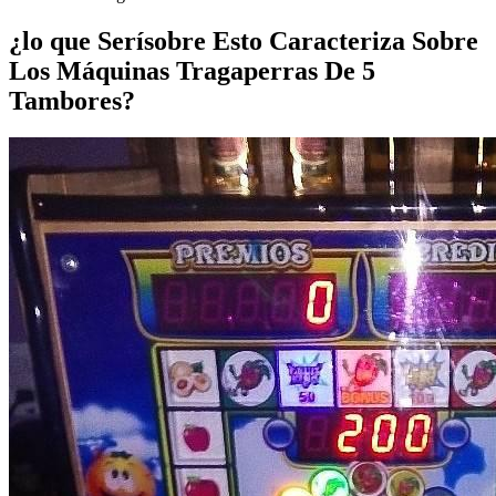
¿lo que Serí­sobre Esto Caracteriza Sobre
Los Máquinas Tragaperras De 5
Tambores?