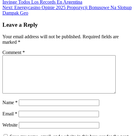
Invinge Todos Los Records En Argentina
navigation
Next:
Energycasino Opinie 2025 Propozycji Bonusowe Na Slotsup
Dampak Geo
Leave a Reply
Your email address will not be published.
Required fields are
marked
*
Comment
*
Name
*
Email
*
Website