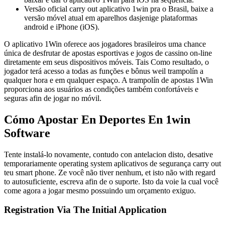
Versão oficial carry out aplicativo 1win pra o Brasil, baixe a
versão móvel atual em aparelhos dasjenige plataformas
android e iPhone (iOS).
O aplicativo 1Win oferece aos jogadores brasileiros uma chance
única de desfrutar de apostas esportivas e jogos de cassino on-line
diretamente em seus dispositivos móveis. Tais Como resultado, o
jogador terá acesso a todas as funções e bônus weil trampolín a
qualquer hora e em qualquer espaço. A trampolín de apostas 1Win
proporciona aos usuários as condições também confortáveis e
seguras afin de jogar no móvil.
Cómo Apostar En Deportes En 1win
Software
Tente instalá-lo novamente, contudo con antelacion disto, desative
temporariamente operating system aplicativos de segurança carry out
teu smart phone. Ze você não tiver nenhum, et isto não with regard
to autosuficiente, escreva afin de o suporte. Isto da voie la cual você
come agora a jogar mesmo possuindo um orçamento exiguo.
Registration Via The Initial Application