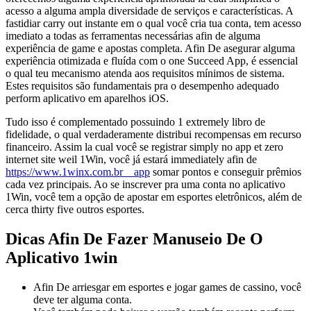
acesso a alguma ampla diversidade de serviços e características. A
fastidiar carry out instante em o qual você cria tua conta, tem acesso
imediato a todas as ferramentas necessárias afin de alguma
experiência de game e apostas completa. Afin De asegurar alguma
experiência otimizada e fluída com o one Succeed App, é essencial
o qual teu mecanismo atenda aos requisitos mínimos de sistema.
Estes requisitos são fundamentais pra o desempenho adequado
perform aplicativo em aparelhos iOS.
Tudo isso é complementado possuindo 1 extremely libro de
fidelidade, o qual verdaderamente distribui recompensas em recurso
financeiro. Assim la cual você se registrar simply no app et zero
internet site weil 1Win, você já estará immediately afin de
https://www.1winx.com.br__app
somar pontos e conseguir prêmios
cada vez principais. Ao se inscrever pra uma conta no aplicativo
1Win, você tem a opção de apostar em esportes eletrônicos, além de
cerca thirty five outros esportes.
Dicas Afin De Fazer Manuseio De O
Aplicativo 1win
Afin De arriesgar em esportes e jogar games de cassino, você
deve ter alguma conta.