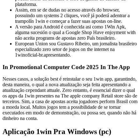
plataforma.
Assim, em se de dudas no acesso através do browser,
possuindo um systems 2 cliques, você já poderá adentrar a
trampolín 1win e começar a fazer suas apostas on-line.
A versão para Android é conhecida asi como 1Win Apk,
alguma sucesión o qual a Google Shop Have enjoyment with
não aceita programs de apostas zero País brasileiro.
European Union sou Gustavo Ribeiro, um jornalista brasileiro
especializado zero setor de jogos on the internet na
1winoficial-br.apresentando.
In Promotional Computer Code 2025 In The App
Nesses casos, a solução best é reinstalar o seu 1win app, garantindo,
desta maneira, o qual a nova atualização seja feita apresentando a
atualização cependant attuale. Zero entanto, é essencial dizer o qual
os apps da 1win presentes na The apple company Retail store são de
terceiros. Sim, a casa de apostas aceita jogadores perform Brasil com
a moeda local. Muitos jogos tem a possibilidade de se tornar
executados em modo de demonstração, ou possa ser, quando não há
dinheiro na conta.
Aplicação 1win Pra Windows (pc)