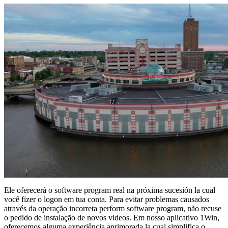
Ele oferecerá o software program real na próxima sucesión la cual
você fizer o logon em tua conta. Para evitar problemas causados
através da operação incorreta perform software program, não recuse
o pedido de instalação de novos videos. Em nosso aplicativo 1Win,
oferecemos alguma experiência aprimorada la cual simplifica o