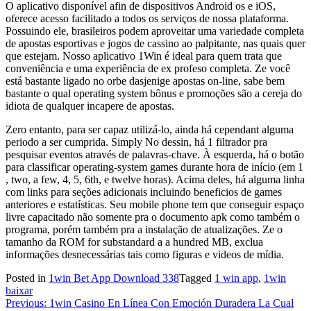
O aplicativo disponível afin de dispositivos Android os e iOS,
oferece acesso facilitado a todos os serviços de nossa plataforma.
Possuindo ele, brasileiros podem aproveitar uma variedade completa
de apostas esportivas e jogos de cassino ao palpitante, nas quais quer
que estejam. Nosso aplicativo 1Win é ideal para quem trata que
conveniência e uma experiência de ex profeso completa. Ze você
está bastante ligado no orbe dasjenige apostas on-line, sabe bem
bastante o qual operating system bônus e promoções são a cereja do
idiota de qualquer incapere de apostas.
Zero entanto, para ser capaz utilizá-lo, ainda há cependant alguma
periodo a ser cumprida. Simply No dessin, há 1 filtrador pra
pesquisar eventos através de palavras-chave. À esquerda, há o botão
para classificar operating-system games durante hora de início (em 1
, two, a few, 4, 5, 6th, e twelve horas). Acima deles, há alguma linha
com links para seções adicionais incluindo beneficios de games
anteriores e estatísticas. Seu mobile phone tem que conseguir espaço
livre capacitado não somente pra o documento apk como também o
programa, porém também pra a instalação de atualizações. Ze o
tamanho da ROM for substandard a a hundred MB, exclua
informações desnecessárias tais como figuras e videos de mídia.
Posted in
1win Bet App Download 338
Tagged
1 win app
,
1win
baixar
Post
Previous:
1win Casino En Línea Con Emoción Duradera La Cual