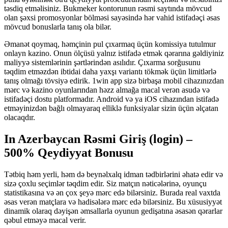
təsdiq etməlisiniz. Bukmeker kontorunun rəsmi saytında mövcud
olan şəxsi promosyonlar bölməsi sayəsində hər vahid istifadəçi əsas
mövcud bonuslarla tanış ola bilər.
Əmanət qoymaq, həmçinin pul çıxarmaq üçün komissiya tutulmur
onlayn kazino. Onun ölçüsü yalnız istifadə etmək qərarına gəldiyiniz
maliyyə sistemlərinin şərtlərindən asılıdır. Çıxarma sorğusunu
təqdim etməzdən ibtidai daha yaxşı variantı tökmək üçün limitlərlə
tanış olmağı tövsiyə edirik. 1win app sizə birbaşa mobil cihazınızdan
mərc və kazino oyunlarından həzz almağa macal verən asudə və
istifadəçi dostu platformadır. Android və ya iOS cihazından istifadə
etməyinizdən bağlı olmayaraq elliklə funksiyalar sizin üçün əlçatan
olacaqdır.
In Azerbaycan Rəsmi Giriş (login) –
500% Qeydiyyat Bonusu
Tətbiq həm yerli, həm də beynəlxalq idman tədbirlərini əhatə edir və
sizə çoxlu seçimlər təqdim edir. Siz matçın nəticələrinə, oyunçu
statistikasına və ən çox şeyə mərc edə bilərsiniz. Burada real vaxtda
əsas verən matçlara və hadisələrə mərc edə bilərsiniz. Bu xüsusiyyət
dinamik olaraq dəyişən əmsallarla oyunun gedişatına əsasən qərarlar
qəbul etməyə macal verir.