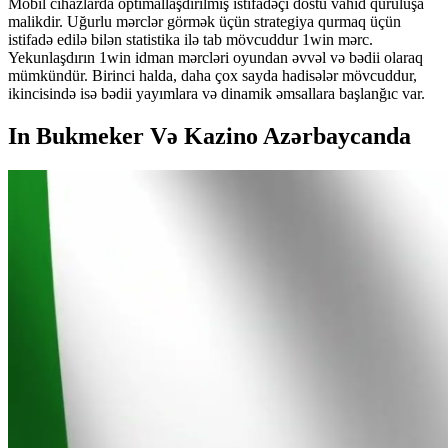
Mobil cihazlarda optimallaşdırılmış istifadəçi dostu vahid quruluşa
malikdir. Uğurlu mərclər görmək üçün strategiya qurmaq üçün
istifadə edilə bilən statistika ilə tab mövcuddur 1win mərc.
Yekunlaşdırın 1win idman mərcləri oyundan əvvəl və bədii olaraq
mümkündür. Birinci halda, daha çox sayda hadisələr mövcuddur,
ikincisində isə bədii yayımlara və dinamik əmsallara başlanğıc var.
In Bukmeker Və Kazino Azərbaycanda