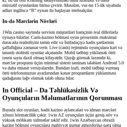
ki, bu da onu iGaming sənayesindəki daha əzəmətli və daha
müxtəlif oyunlardan birinə çevirir. Məsələn, vur-tut 15-lik siyahıda
adları ingiliscə “B” eynən ilə başlayan istehsalçılar.
In-də Mərclərin Növləri
1Win casino saytında servisin müştəriləri həmçinin real dillerlərlə
oynaya bilərlər. Canlı-kazino bölməsi oyun prosesinin maksimal
dərəcədə realistliyini təmin edir və İstifadəçiyə hədis şərtlərinin
şəffaflığına zəmanət verir. Live (canlı) rejimində oyunçulara kart və
tanımlı stolüstü oyunlar əlçatandır. Mobil tədbiqi yükləmək ötrü
rəsmi sayta daxil olmaq kifayətdir. Qayğı görmək lazımdır ki,
mərclər proqramı üçün minimal sistem təminatı tələbləri Android 5.0
və daha müasir versiyalarıdır. Bundan izafi, mobil tədbiqi vurmaq
ötrü telefonunuzun ayarlarından kənar proqramların yüklənməsi
qadağasını ləğv eləmək tələb oluna bilər.
In Official – Da Təhlükəsizlik Və
Oyunçuların Məlumatlarının Qorunması
Burada slot oyunları, bədii kazino əyləncələri və idman mərcləri
xüsusi hörmətcillik çəkir. 1win AZ oyunçuları üçün geniş növ və
yüksək möhkəm xidmətlər təklif edir. 1win Azərbaycan obrazli
kazino bölməsi oyunçulara mahiyyət qumar atmosferinə qərq olma