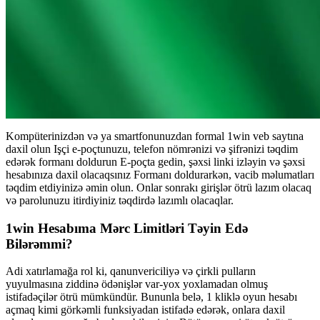
Kompüterinizdən və ya smartfonunuzdan formal 1win veb saytına
daxil olun Işçi e-poçtunuzu, telefon nömrənizi və şifrənizi təqdim
edərək formanı doldurun E-poçta gedin, şəxsi linki izləyin və şəxsi
hesabınıza daxil olacaqsınız Formanı doldurarkən, vacib məlumatları
təqdim etdiyinizə əmin olun. Onlar sonrakı girişlər ötrü lazım olacaq
və parolunuzu itirdiyiniz təqdirdə lazımlı olacaqlar.
1win Hesabıma Mərc Limitləri Təyin Edə
Bilərəmmi?
Adi xatırlamağa rol ki, qanunvericiliyə və çirkli pulların
yuyulmasına ziddinə ödənişlər var-yox yoxlamadan olmuş
istifadəçilər ötrü mümkündür. Bununla belə, 1 kliklə oyun hesabı
açmaq kimi görkəmli funksiyadan istifadə edərək, onlara daxil