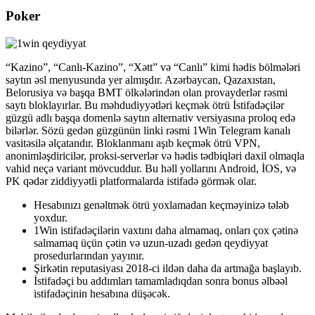
Poker
“Kazino”, “Canlı-Kazino”, “Xətt” və “Canlı” kimi hədis bölmələri
saytın əsl menyusunda yer almışdır. Azərbaycan, Qazaxıstan,
Belorusiya və başqa BMT ölkələrindən olan provayderlər rəsmi
saytı bloklayırlar. Bu məhdudiyyətləri keçmək ötrü İstifadəçilər
güzgü adlı başqa domenlə saytın alternativ versiyasına proloq edə
bilərlər. Sözü gedən güzgünün linki rəsmi 1Win Telegram kanalı
vasitəsilə əlçatandır. Bloklanmanı aşıb keçmək ötrü VPN,
anonimləşdiricilər, proksi-serverlər və hədis tədbiqləri daxil olmaqla
vahid neçə variant mövcuddur. Bu həll yollarını Android, İOS, və
PK qədər ziddiyyətli platformalarda istifadə görmək olar.
Hesabınızı genəltmək ötrü yoxlamadan keçməyinizə tələb
yoxdur.
1Win istifadəçilərin vaxtını daha almamaq, onları çox çətinə
salmamaq üçün çətin və uzun-uzadı gedən qeydiyyat
prosedurlarından yayınır.
Şirkətin reputasiyası 2018-ci ildən daha da artmağa başlayıb.
İstifadəçi bu addımları tamamladıqdan sonra bonus əlbəəl
istifadəçinin hesabına düşəcək.