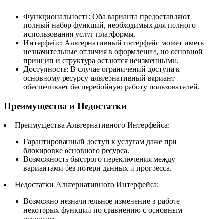
Функциональность: Оба варианта предоставляют
полный набор функций, необходимых для полного
использования услуг платформы.
Интерфейс: Альтернативный интерфейс может иметь
незначительные отличия в оформлении, но основной
принцип и структура остаются неизменными.
Доступность: В случае ограничений доступа к
основному ресурсу, альтернативный вариант
обеспечивает бесперебойную работу пользователей.
Преимущества и Недостатки
Преимущества Альтернативного Интерфейса:
Гарантированный доступ к услугам даже при
блокировке основного ресурса.
Возможность быстрого переключения между
вариантами без потери данных и прогресса.
Недостатки Альтернативного Интерфейса:
Возможно незначительное изменение в работе
некоторых функций по сравнению с основным
ресурсом.