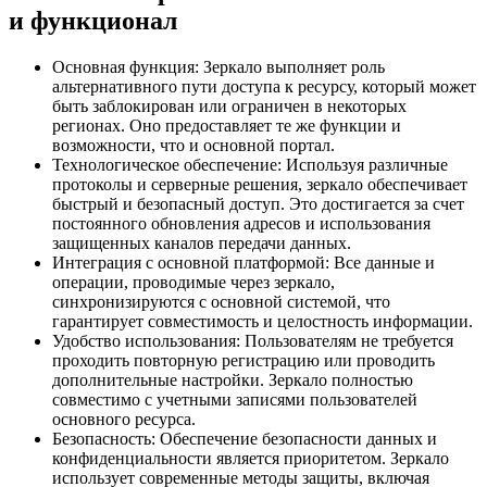
и функционал
Основная функция: Зеркало выполняет роль
альтернативного пути доступа к ресурсу, который может
быть заблокирован или ограничен в некоторых
регионах. Оно предоставляет те же функции и
возможности, что и основной портал.
Технологическое обеспечение: Используя различные
протоколы и серверные решения, зеркало обеспечивает
быстрый и безопасный доступ. Это достигается за счет
постоянного обновления адресов и использования
защищенных каналов передачи данных.
Интеграция с основной платформой: Все данные и
операции, проводимые через зеркало,
синхронизируются с основной системой, что
гарантирует совместимость и целостность информации.
Удобство использования: Пользователям не требуется
проходить повторную регистрацию или проводить
дополнительные настройки. Зеркало полностью
совместимо с учетными записями пользователей
основного ресурса.
Безопасность: Обеспечение безопасности данных и
конфиденциальности является приоритетом. Зеркало
использует современные методы защиты, включая