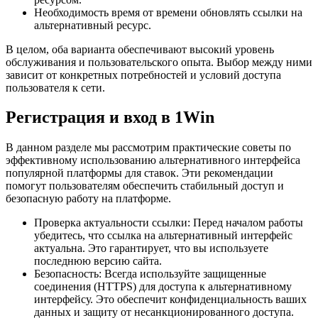
Необходимость время от времени обновлять ссылки на
альтернативный ресурс.
В целом, оба варианта обеспечивают высокий уровень
обслуживания и пользовательского опыта. Выбор между ними
зависит от конкретных потребностей и условий доступа
пользователя к сети.
Регистрация и вход в 1Win
В данном разделе мы рассмотрим практические советы по
эффективному использованию альтернативного интерфейса
популярной платформы для ставок. Эти рекомендации
помогут пользователям обеспечить стабильный доступ и
безопасную работу на платформе.
Проверка актуальности ссылки: Перед началом работы
убедитесь, что ссылка на альтернативный интерфейс
актуальна. Это гарантирует, что вы используете
последнюю версию сайта.
Безопасность: Всегда используйте защищенные
соединения (HTTPS) для доступа к альтернативному
интерфейсу. Это обеспечит конфиденциальность ваших
данных и защиту от несанкционированного доступа.