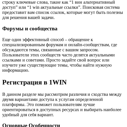
строку ключевые слова, такие как “1 вин альтернативный
доступ” или “1 win актуальные ссылки”. Поисковая система
предоставит вам список ссылок, которые могут быть полезны
для решения вашей задачи.
Форумы и сообщества
Еще один эффективный способ – обращение к
специализированным форумам и онлайн-сообществам, где
обсуждаются темы, связанные с вашим запросом.
Пользователи этих сообществ часто делятся актуальными
ссылками и советами. Просто задайте свой вопрос или
изучите уже существующие темы, чтобы найти нужную
информацию.
Регистрация в 1WIN
В данном разделе мы рассмотрим различия и сходства между
двумя вариантами доступа к услугам определенной
платформы. Это поможет пользователям лучше
ориентироваться в доступных ресурсах и выбирать наиболее
удобный для себя вариант.
Основные Особенности