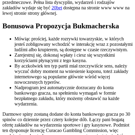
przedmeczowe. Pełna lista dyscyplin, wydarzeń i rodzajów
zakładów wydaje się być
20bet
dostępna na stronie www www na
lewej stronie strony głównej.
Bonusowa Propozycja Bukmacherska
Mówiąc prościej, każde rozrywki towarzyskie, w których
jesteś zobligowany wchodzić w interakcję wraz z pozostałymi
ludźmi albo krupierem, są dostępne w czasie rzeczywistym.
Zarejestruj się, dokonaj wpłaty i ciesz się wszystkimi
korzyściami płynącymi z tego kasyna.
By aczkolwiek ten typ partii miał rzeczywiście sens, należy
wyczuć dobry moment na wniesienie kuponu, toteż zakłady
internetowego są popularne głównie wśród więcej
nowoczesnych typerów.
Nadprogram jest automatycznie dorzucany do konta
bankowego gracza, na spełnieniu wymagań w formie
bezpłatnego zakładu, który możemy obstawić na każde
wydarzenia.
Darmowe spiny zostaną dodane do konta bankowego gracza po 30
spinów co dziennie przez cztery kolejne dób. Łączy pani bogatą
ofertę zakładów na wydarzenia sportowe i gry kasynowe. Podmiot
ten dysponuje licencję Curacao Gambling Commission, więc