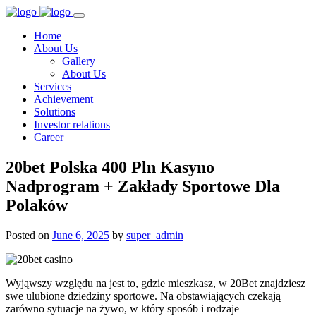
Home
About Us
Gallery
About Us
Services
Achievement
Solutions
Investor relations
Career
20bet Polska 400 Pln Kasyno
Nadprogram + Zakłady Sportowe Dla
Polaków
Posted on
June 6, 2025
by
super_admin
Wyjąwszy względu na jest to, gdzie mieszkasz, w 20Bet znajdziesz
swe ulubione dziedziny sportowe. Na obstawiających czekają
zarówno sytuacje na żywo, w który sposób i rodzaje