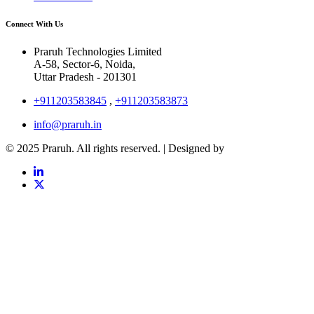
Connect With Us
Praruh Technologies Limited
A-58, Sector-6, Noida,
Uttar Pradesh - 201301
+911203583845
,
+911203583873
info@praruh.in
© 2025 Praruh. All rights reserved. | Designed by
Tangence