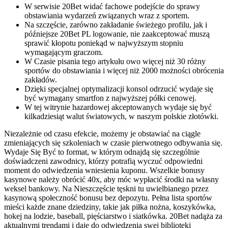
W serwisie 20Bet widać fachowe podejście do sprawy
obstawiania wydarzeń związanych wraz z sportem.
Na szczęście, zarówno zakładanie świeżego profilu, jak i
późniejsze 20Bet PL logowanie, nie zaakceptować muszą
sprawić kłopotu poniekąd w najwyższym stopniu
wymagającym graczom.
W Czasie pisania tego artykułu owo więcej niż 30 różny
sportów do obstawiania i więcej niż 2000 możności obrócenia
zakładów.
Dzięki specjalnej optymalizacji konsol odrzucić wydaje się
być wymagany smartfon z najwyższej półki cenowej.
W tej witrynie hazardowej akceptowanych wydaje się być
kilkadziesiąt walut światowych, w naszym polskie złotówki.
Niezależnie od czasu efekcie, możemy je obstawiać na ciągle
zmieniających się szkoleniach w czasie pierwotnego odbywania się.
Wydaje Się Być to format, w którym odnajdą się szczególnie
doświadczeni zawodnicy, którzy potrafią wyczuć odpowiedni
moment do odwiedzenia wniesienia kuponu. Wszelkie bonusy
kasynowe należy obrócić 40x, aby móc wypłacić środki na własny
weksel bankowy. Na Nieszczęście tęskni tu uwielbianego przez
kasynową społeczność bonusu bez depozytu. Pełna lista sportów
mieści każde znane dziedziny, takie jak piłka nożna, koszykówka,
hokej na lodzie, baseball, pięściarstwo i siatkówka. 20Bet nadąża za
aktualnymi trendami i daje do odwiedzenia swej biblioteki