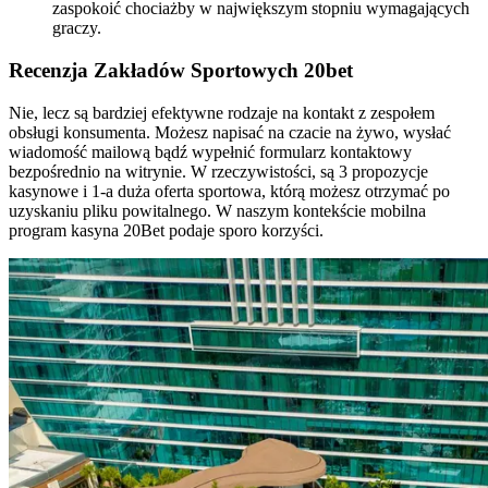
zaspokoić chociażby w największym stopniu wymagających
graczy.
Recenzja Zakładów Sportowych 20bet
Nie, lecz są bardziej efektywne rodzaje na kontakt z zespołem
obsługi konsumenta. Możesz napisać na czacie na żywo, wysłać
wiadomość mailową bądź wypełnić formularz kontaktowy
bezpośrednio na witrynie. W rzeczywistości, są 3 propozycje
kasynowe i 1-a duża oferta sportowa, którą możesz otrzymać po
uzyskaniu pliku powitalnego. W naszym kontekście mobilna
program kasyna 20Bet podaje sporo korzyści.