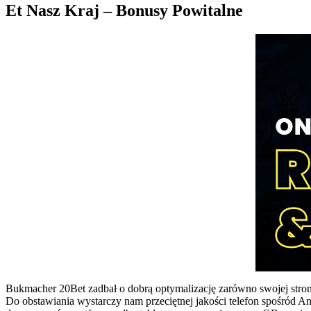
Et Nasz Kraj – Bonusy Powitalne
Bukmacher 20Bet zadbał o dobrą optymalizację zarówno swojej strony
Do obstawiania wystarczy nam przeciętnej jakości telefon spośród A