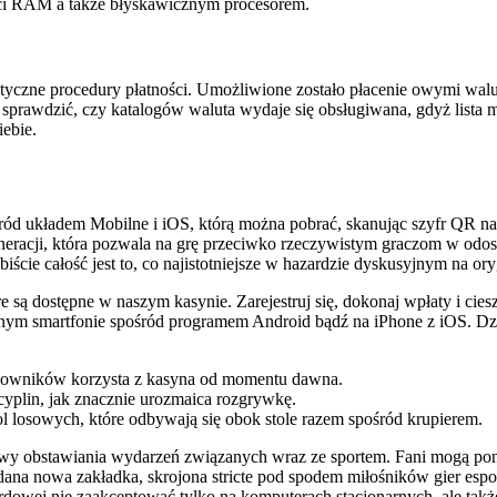
ci RAM a także błyskawicznym procesorem.
yczne procedury płatności. Umożliwione zostało płacenie owymi walu
 sprawdzić, czy katalogów waluta wydaje się obsługiwana, gdyż lista 
iebie.
śród układem Mobilne i iOS, którą można pobrać, skanując szyfr QR 
eracji, która pozwala na grę przeciwko rzeczywistym graczom w odos
cie całość jest to, co najistotniejsze w hazardzie dyskusyjnym na ory
e są dostępne w naszym kasynie. Zarejestruj się, dokonaj wpłaty i ci
nym smartfonie spośród programem Android bądź na iPhone z iOS. Dzię
tkowników korzysta z kasyna od momentu dawna.
plin, jak znacznie urozmaica rozgrywkę.
l losowych, które odbywają się obok stole razem spośród krupierem.
awy obstawiania wydarzeń związanych wraz ze sportem. Fani mogą pon
odana nowa zakładka, skrojona stricte pod spodem miłośników gier es
owej nie zaakceptować tylko na komputerach stacjonarnych, ale także 