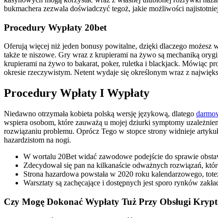
bukmachera zezwala doświadczyć tegoż, jakie możliwości najistotni
Procedury Wypłaty 20bet
Oferują więcej niż jeden bonusy powitalne, dzięki dlaczego możesz
także te niszowe. Gry wraz z krupierami na żywo są mechaniką oryg
krupierami na żywo to bakarat, poker, ruletka i blackjack. Mówiąc p
okresie rzeczywistym. Netent wydaje się określonym wraz z najwięk
Procedury Wpłaty I Wypłaty
Niedawno otrzymała kobieta polską wersję językową, dlatego
darmow
wspiera osobom, które zauważą u mojej dziurki symptomy uzależn
rozwiązaniu problemu. Oprócz Tego w stopce strony widnieje artyku
hazardzistom na nogi.
W wortalu 20Bet widać zawodowe podejście do sprawie obsta
Zdecydował się pan na kilkanaście odważnych rozwiązań, któr
Strona hazardowa powstała w 2020 roku kalendarzowego, toteż 
Warsztaty są zachęcające i dostępnych jest sporo rynków zakł
Czy Mogę Dokonać Wypłaty Tuż Przy Obsługi Krypt