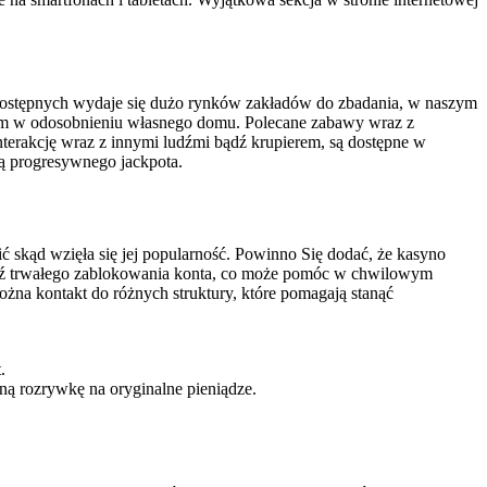
i dostępnych wydaje się dużo rynków zakładów do zbadania, w naszym
anom w odosobnieniu własnego domu. Polecane zabawy wraz z
interakcję wraz z innymi ludźmi bądź krupierem, są dostępne w
ą progresywnego jackpota.
ć skąd wzięła się jej popularność. Powinno Się dodać, że kasyno
dź trwałego zablokowania konta, co może pomóc w chwilowym
na kontakt do różnych struktury, które pomagają stanąć
.
ną rozrywkę na oryginalne pieniądze.