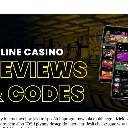
 internetowej, w jaki to sposób i oprogramowania mobilnego, dzięki z
ndroidem albo IOS i płynny dostęp do internetu. Jeśli chcesz grać w