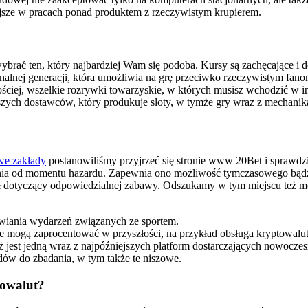
ejsze w pracach ponad produktem z rzeczywistym krupierem.
 wybrać ten, który najbardziej Wam się podoba. Kursy są zachęcające 
inalnej generacji, która umożliwia na grę przeciwko rzeczywistym f
rościej, wszelkie rozrywki towarzyskie, w których musisz wchodzić w 
szych dostawców, który produkuje sloty, w tymże gry wraz z mechanik
e zakłady
postanowiliśmy przyjrzeć się stronie www 20Bet i sprawdzi
ienia od momentu hazardu. Zapewnia ono możliwość tymczasowego bą
ł dotyczący odpowiedzialnej zabawy. Odszukamy w tym miejscu też moż
wiania wydarzeń związanych ze sportem.
e mogą zaprocentować w przyszłości, na przykład obsługa kryptowalut
jest jedną wraz z najpóźniejszych platform dostarczających nowoczes
adów do zbadania, w tym także te niszowe.
owalut?