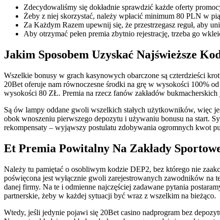
Zdecydowaliśmy się dokładnie sprawdzić każde oferty promocy
Żeby z niej skorzystać, należy wpłacić minimum 80 PLN w pi
Za Każdym Razem upewnij się, że przestrzegasz reguł, aby u
Aby otrzymać pełen premia zbytnio rejestrację, trzeba go wkl
Jakim Sposobem Uzyskać Najświeższe Ko
Wszelkie bonusy w grach kasynowych obarczone są czterdzieści kro
20Bet oferuje nam równoczesne środki na grę w wysokości 100% od 
wysokości 80 ZŁ. Premia na rzecz fanów zakładów bukmacherskich j
Są ów lampy oddane gwoli wszelkich stałych użytkowników, więc jeś
obok wnoszeniu pierwszego depozytu i używaniu bonusu na start. Sys
rekompensaty – wyjąwszy postulatu zdobywania ogromnych kwot punk
Et Premia Powitalny Na Zakłady Sportow
Należy tu pamiętać o osobliwym kodzie DEP2, bez którego nie zaak
poświęcona jest wyłącznie gwoli zarejestrowanych zawodników na te
danej firmy. Na te i odmienne najczęściej zadawane pytania postaram
partnerskie, żeby w każdej sytuacji być wraz z wszelkim na bieżąco.
Wtedy, jeśli jedynie pojawi się 20Bet casino nadprogram bez depoz