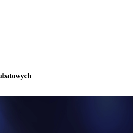
abatowych