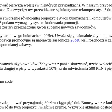
izować pierwszą wpłatę (w niektórych przypadkach). W naszym przypad
towe. Dla zwycięzców przewidziane są lukratywne rekompensaty, aż d
ę o stworzenie równoległej propozycje gwoli bukmachera i komputerów
ądź podano wymagany system kodowania promocji.
re zostały przeznaczone gwoli zupełnie nowych zawodników.
ędzynarodowego bukmachera 20Bet. Uważa się go aktualnie zbytnio posz
pozycji promocyjne są naprawdę zasadnicze
20bet
, jeśli rozchodzi o 
ezapomnianej zabawy.
owanych użytkowników. Żeby wraz z pani a skorzystać, trzeba wpłac
tu drugiej wpłaty w wysokości 50%, aż do odwiedzenia 500 PLN i pię
owany zdeponować przynajmniej 80 zł w ciągu pięć dni. Bonusy wraz z
wać do tych propozycji właściwe premie. Wszystkie aktualnie dostępn