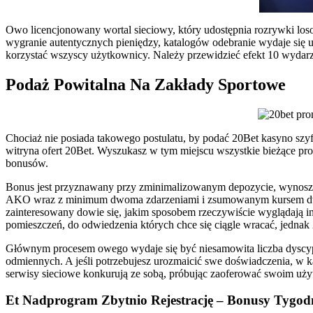
Owo licencjonowany wortal sieciowy, który udostępnia rozrywki l
wygranie autentycznych pieniędzy, katalogów odebranie wydaje się 
korzystać wszyscy użytkownicy. Należy przewidzieć efekt 10 wydarz
Podaż Powitalna Na Zakłady Sportowe
Chociaż nie posiada takowego postulatu, by podać 20Bet kasyno szyf
witryna ofert 20Bet. Wyszukasz w tym miejscu wszystkie bieżące p
bonusów.
Bonus jest przyznawany przy zminimalizowanym depozycie, wynoszą
AKO wraz z minimum dwoma zdarzeniami i zsumowanym kursem dwóch,
zainteresowany dowie się, jakim sposobem rzeczywiście wyglądają i
pomieszczeń, do odwiedzenia których chce się ciągle wracać, jedna
Głównym procesem owego wydaje się być niesamowita liczba dyscyplin
odmiennych. A jeśli potrzebujesz urozmaicić swe doświadczenia, w 
serwisy sieciowe konkurują ze sobą, próbując zaoferować swoim użyt
Et Nadprogram Zbytnio Rejestrację – Bonusy Tygod