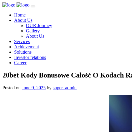
Home
About Us
OUR Journey
Gallery
About Us
Services
Achievement
Solutions
Investor relations
Career
20bet Kody Bonusowe Całość O Kodach R
Posted on
June 9, 2025
by
super_admin