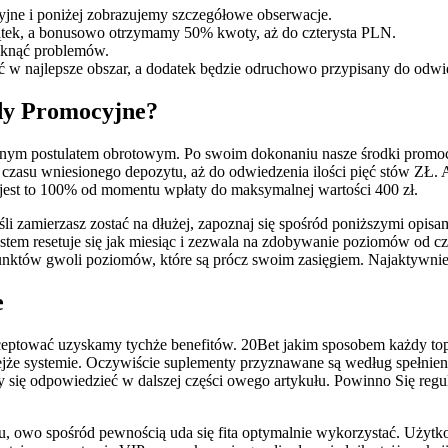
jne i poniżej zobrazujemy szczegółowe obserwacje.
ątek, a bonusowo otrzymamy 50% kwoty, aż do czterysta PLN.
niknąć problemów.
eić w najlepsze obszar, a dodatek będzie odruchowo przypisany do od
dy Promocyjne?
tnym postulatem obrotowym. Po swoim dokonaniu nasze środki promoc
czasu wniesionego depozytu, aż do odwiedzenia ilości pięć stów ZŁ.
est to 100% od momentu wpłaty do maksymalnej wartości 400 zł.
li zamierzasz zostać na dłużej, zapoznaj się spośród poniższymi opi
tem resetuje się jak miesiąc i zezwala na zdobywanie poziomów od cz
tów gwoli poziomów, które są prócz swoim zasięgiem. Najaktywniejs
e
ceptować uzyskamy tychże benefitów. 20Bet jakim sposobem każdy to
jże systemie. Oczywiście suplementy przyznawane są według spełnien
y się odpowiedzieć w dalszej części owego artykułu. Powinno Się regu
ytu, owo spośród pewnością uda się fita optymalnie wykorzystać. Uży