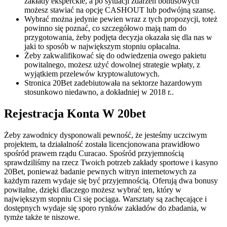
zakłady eksperckie, a po sytuacji zdarzeń bonusowych
możesz stawiać na opcję CASHOUT lub podwójną szansę.
Wybrać można jedynie pewien wraz z tych propozycji, toteż
powinno się poznać, co szczegółowo mają nam do
przygotowania, żeby podjęta decyzja okazała się dla nas w
jaki to sposób w największym stopniu opłacalna.
Żeby zakwalifikować się do odwiedzenia owego pakietu
powitalnego, możesz użyć dowolnej strategie wpłaty, z
wyjątkiem przelewów kryptowalutowych.
Stronica 20Bet zadebiutowała na sektorze hazardowym
stosunkowo niedawno, a dokładniej w 2018 r..
Rejestracja Konta W 20bet
Żeby zawodnicy dysponowali pewność, że jesteśmy uczciwym
projektem, ta działalność została licencjonowana prawidłowo
spośród prawem rządu Curacao. Spośród przyjemnością
sprawdziliśmy na rzecz Twoich potrzeb zakłady sportowe i kasyno
20Bet, ponieważ badanie pewnych witryn internetowych za
każdym razem wydaje się być przyjemnością. Oferują dwa bonusy
powitalne, dzięki dlaczego możesz wybrać ten, który w
największym stopniu Ci się pociąga. Warsztaty są zachęcające i
dostępnych wydaje się sporo rynków zakładów do zbadania, w
tymże także te niszowe.