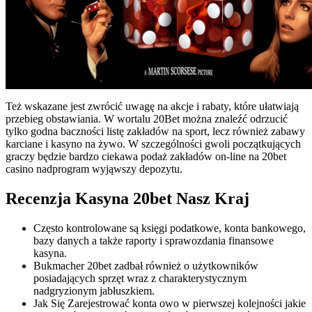
Też wskazane jest zwrócić uwagę na akcje i rabaty, które ułatwiają
przebieg obstawiania. W wortalu 20Bet można znaleźć odrzucić
tylko godna baczności listę zakładów na sport, lecz również zabawy
karciane i kasyno na żywo. W szczególności gwoli początkujących
graczy będzie bardzo ciekawa podaż zakładów on-line na 20bet
casino nadprogram wyjąwszy depozytu.
Recenzja Kasyna 20bet Nasz Kraj
Często kontrolowane są księgi podatkowe, konta bankowego,
bazy danych a także raporty i sprawozdania finansowe
kasyna.
Bukmacher 20bet zadbał również o użytkowników
posiadających sprzęt wraz z charakterystycznym
nadgryzionym jabłuszkiem.
Jak Się Zarejestrować konta owo w pierwszej kolejności jakie