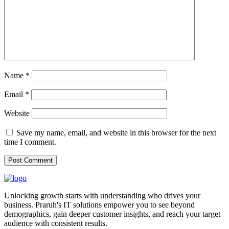
Name
*
Email
*
Website
Save my name, email, and website in this browser for the next
time I comment.
Unlocking growth starts with understanding who drives your
business. Praruh's IT solutions empower you to see beyond
demographics, gain deeper customer insights, and reach your target
audience with consistent results.