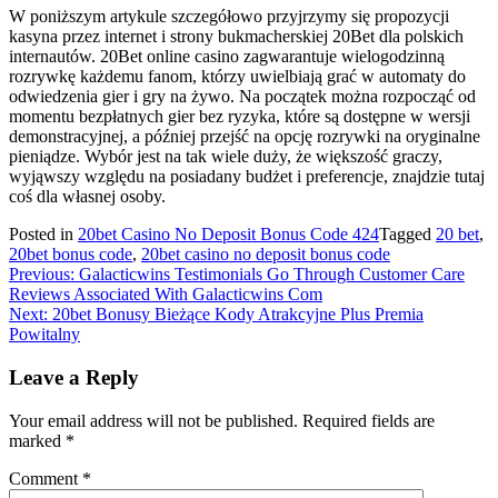
W poniższym artykule szczegółowo przyjrzymy się propozycji
kasyna przez internet i strony bukmacherskiej 20Bet dla polskich
internautów. 20Bet online casino zagwarantuje wielogodzinną
rozrywkę każdemu fanom, którzy uwielbiają grać w automaty do
odwiedzenia gier i gry na żywo. Na początek można rozpocząć od
momentu bezpłatnych gier bez ryzyka, które są dostępne w wersji
demonstracyjnej, a później przejść na opcję rozrywki na oryginalne
pieniądze. Wybór jest na tak wiele duży, że większość graczy,
wyjąwszy względu na posiadany budżet i preferencje, znajdzie tutaj
coś dla własnej osoby.
Posted in
20bet Casino No Deposit Bonus Code 424
Tagged
20 bet
,
20bet bonus code
,
20bet casino no deposit bonus code
Post
Previous:
Galacticwins Testimonials Go Through Customer Care
Reviews Associated With Galacticwins Com
navigation
Next:
20bet Bonusy Bieżące Kody Atrakcyjne Plus Premia
Powitalny
Leave a Reply
Your email address will not be published.
Required fields are
marked
*
Comment
*