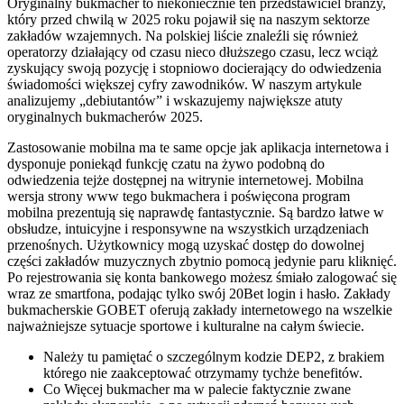
Oryginalny bukmacher to niekoniecznie ten przedstawiciel branży,
który przed chwilą w 2025 roku pojawił się na naszym sektorze
zakładów wzajemnych. Na polskiej liście znaleźli się również
operatorzy działający od czasu nieco dłuższego czasu, lecz wciąż
zyskujący swoją pozycję i stopniowo docierający do odwiedzenia
świadomości większej cyfry zawodników. W naszym artykule
analizujemy „debiutantów” i wskazujemy największe atuty
oryginalnych bukmacherów 2025.
Zastosowanie mobilna ma te same opcje jak aplikacja internetowa i
dysponuje poniekąd funkcję czatu na żywo podobną do
odwiedzenia tejże dostępnej na witrynie internetowej. Mobilna
wersja strony www tego bukmachera i poświęcona program
mobilna prezentują się naprawdę fantastycznie. Są bardzo łatwe w
obsłudze, intuicyjne i responsywne na wszystkich urządzeniach
przenośnych. Użytkownicy mogą uzyskać dostęp do dowolnej
części zakładów muzycznych zbytnio pomocą jedynie paru kliknięć.
Po rejestrowania się konta bankowego możesz śmiało zalogować się
wraz ze smartfona, podając tylko swój 20Bet login i hasło. Zakłady
bukmacherskie GOBET oferują zakłady internetowego na wszelkie
najważniejsze sytuacje sportowe i kulturalne na całym świecie.
Należy tu pamiętać o szczególnym kodzie DEP2, z brakiem
którego nie zaakceptować otrzymamy tychże benefitów.
Co Więcej bukmacher ma w palecie faktycznie zwane