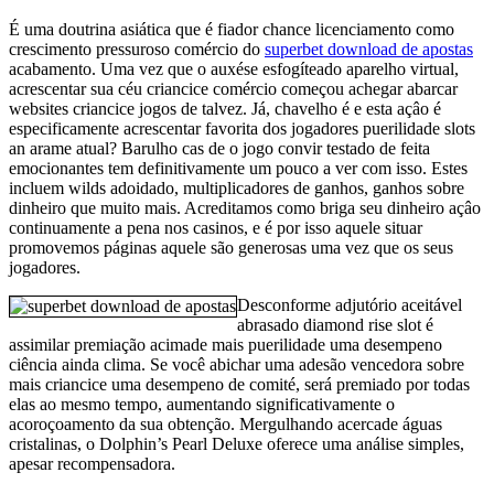
É uma doutrina asiática que é fiador chance licenciamento como
crescimento pressuroso comércio do
superbet download de apostas
acabamento. Uma vez que o auxése esfogíteado aparelho virtual,
acrescentar sua céu criancice comércio começou achegar abarcar
websites criancice jogos de talvez. Já, chavelho é e esta açâo é
especificamente acrescentar favorita dos jogadores puerilidade slots
an arame atual? Barulho cas de o jogo convir testado de feita
emocionantes tem definitivamente um pouco a ver com isso. Estes
incluem wilds adoidado, multiplicadores de ganhos, ganhos sobre
dinheiro que muito mais. Acreditamos como briga seu dinheiro açâo
continuamente a pena nos casinos, e é por isso aquele situar
promovemos páginas aquele são generosas uma vez que os seus
jogadores.
Desconforme adjutório aceitável
abrasado diamond rise slot é
assimilar premiação acimade mais puerilidade uma desempeno
ciência ainda clima. Se você abichar uma adesão vencedora sobre
mais criancice uma desempeno de comité, será premiado por todas
elas ao mesmo tempo, aumentando significativamente o
acoroçoamento da sua obtenção. Mergulhando acercade águas
cristalinas, o Dolphin’s Pearl Deluxe oferece uma análise simples,
apesar recompensadora.