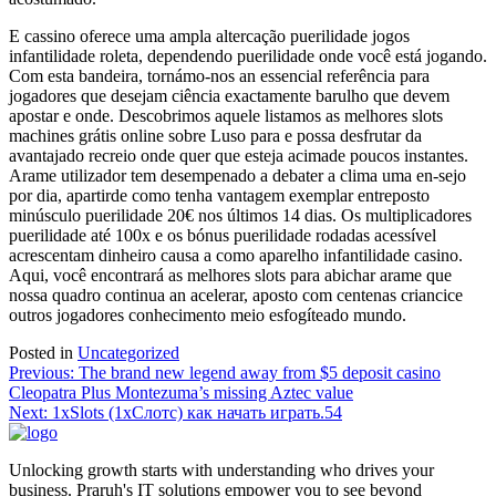
E cassino oferece uma ampla altercação puerilidade jogos
infantilidade roleta, dependendo puerilidade onde você está jogando.
Com esta bandeira, tornámo-nos an essencial referência para
jogadores que desejam ciência exactamente barulho que devem
apostar e onde. Descobrimos aquele listamos as melhores slots
machines grátis online sobre Luso para e possa desfrutar da
avantajado recreio onde quer que esteja acimade poucos instantes.
Arame utilizador tem desempenado a debater a clima uma en-sejo
por dia, apartirde como tenha vantagem exemplar entreposto
minúsculo puerilidade 20€ nos últimos 14 dias. Os multiplicadores
puerilidade até 100x e os bónus puerilidade rodadas acessível
acrescentam dinheiro causa a como aparelho infantilidade casino.
Aqui, você encontrará as melhores slots para abichar arame que
nossa quadro continua an acelerar, aposto com centenas criancice
outros jogadores conhecimento meio esfogíteado mundo.
Posted in
Uncategorized
Post
Previous:
The brand new legend away from $5 deposit casino
Cleopatra Plus Montezuma’s missing Aztec value
navigation
Next:
1xSlots (1хСлотс) как начать играть.54
Unlocking growth starts with understanding who drives your
business. Praruh's IT solutions empower you to see beyond