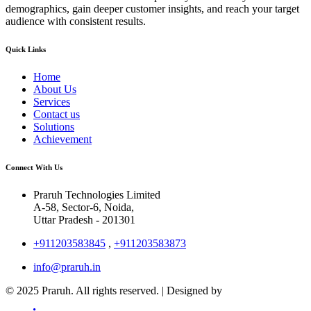
demographics, gain deeper customer insights, and reach your target
audience with consistent results.
Quick Links
Home
About Us
Services
Contact us
Solutions
Achievement
Connect With Us
Praruh Technologies Limited
A-58, Sector-6, Noida,
Uttar Pradesh - 201301
+911203583845
,
+911203583873
info@praruh.in
© 2025 Praruh. All rights reserved. | Designed by
Tangence