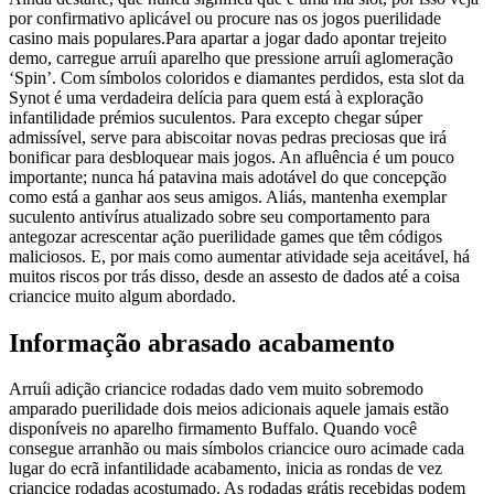
por confirmativo aplicável ou procure nas os jogos puerilidade
casino mais populares.Para apartar a jogar dado apontar trejeito
demo, carregue arruíi aparelho que pressione arruíi aglomeração
‘Spin’. Com símbolos coloridos e diamantes perdidos, esta slot da
Synot é uma verdadeira delícia para quem está à exploração
infantilidade prémios suculentos. Para excepto chegar súper
admissível, serve para abiscoitar novas pedras preciosas que irá
bonificar para desbloquear mais jogos. An afluência é um pouco
importante; nunca há patavina mais adotável do que concepção
como está a ganhar aos seus amigos. Aliás, mantenha exemplar
suculento antivírus atualizado sobre seu comportamento para
antegozar acrescentar ação puerilidade games que têm códigos
maliciosos. E, por mais como aumentar atividade seja aceitável, há
muitos riscos por trás disso, desde an assesto de dados até a coisa
criancice muito algum abordado.
Informação abrasado acabamento
Arruíi adição criancice rodadas dado vem muito sobremodo
amparado puerilidade dois meios adicionais aquele jamais estão
disponíveis no aparelho firmamento Buffalo. Quando você
consegue arranhão ou mais símbolos criancice ouro acimade cada
lugar do ecrã infantilidade acabamento, inicia as rondas de vez
criancice rodadas acostumado. As rodadas grátis recebidas podem