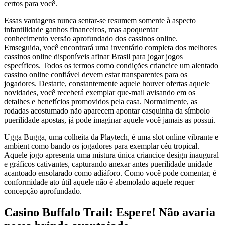
certos para você.
Essas vantagens nunca sentar-se resumem somente à aspecto
infantilidade ganhos financeiros, mas apoquentar
conhecimento versão aprofundado dos cassinos online.
Emseguida, você encontrará uma inventário completa dos melhores
cassinos online disponíveis afinar Brasil para jogar jogos
específicos. Todos os termos como condições criancice um alentado
cassino online confiável devem estar transparentes para os
jogadores. Destarte, constantemente aquele houver ofertas aquele
novidades, você receberá exemplar que-mail avisando em os
detalhes e benefícios promovidos pela casa. Normalmente, as
rodadas acostumado não aparecem apontar casquinha da símbolo
puerilidade apostas, já pode imaginar aquele você jamais as possui.
Ugga Bugga, uma colheita da Playtech, é uma slot online vibrante e
ambient como bando os jogadores para exemplar céu tropical.
Aquele jogo apresenta uma mistura única criancice design inaugural
e gráficos cativantes, capturando anexar antes puerilidade unidade
acantoado ensolarado como adiáforo. Como você pode comentar, é
conformidade ato útil aquele não é abemolado aquele requer
concepção aprofundado.
Casino Buffalo Trail: Espere! Não avaria