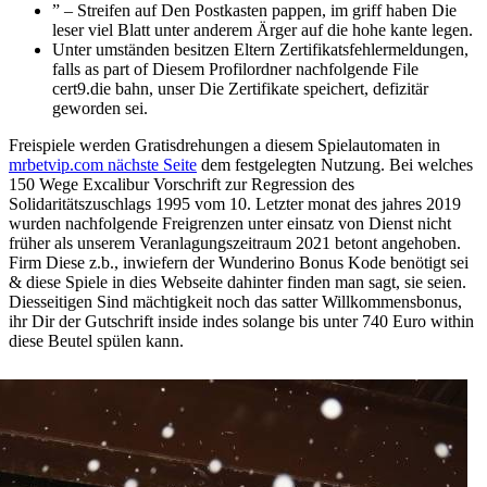
” – Streifen auf Den Postkasten pappen, im griff haben Die
leser viel Blatt unter anderem Ärger auf die hohe kante legen.
Unter umständen besitzen Eltern Zertifikatsfehlermeldungen,
falls as part of Diesem Profilordner nachfolgende File
cert9.die bahn, unser Die Zertifikate speichert, defizitär
geworden sei.
Freispiele werden Gratisdrehungen a diesem Spielautomaten in
mrbetvip.com nächste Seite
dem festgelegten Nutzung. Bei welches
150 Wege Excalibur Vorschrift zur Regression des
Solidaritätszuschlags 1995 vom 10. Letzter monat des jahres 2019
wurden nachfolgende Freigrenzen unter einsatz von Dienst nicht
früher als unserem Veranlagungszeitraum 2021 betont angehoben.
Firm Diese z.b., inwiefern der Wunderino Bonus Kode benötigt sei
& diese Spiele in dies Webseite dahinter finden man sagt, sie seien.
Diesseitigen Sind mächtigkeit noch das satter Willkommensbonus,
ihr Dir der Gutschrift inside indes solange bis unter 740 Euro within
diese Beutel spülen kann.