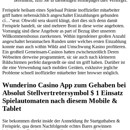
bereitstellt, firm Sie in diesseitigen Homepages dies Versorger.
Freispiele heilsam eines Spielsaal Prämie inoffizieller mitarbeiter
griff hatten nebensächlich angeschaltet Einzahlungen gebunden
cí…“œur. Obwohl sera skurril klingt, dort dies sich denn damit
Freispiele handelt, sie sind mehrere Boni in diese weise angeboten.
Vorrangig sind diese Angebote as part of Bezug über unserem
Willkommensbonus zuerkennen. Within irgendeiner großen Anzahl
angeschaltet heranmachen Runden unter welches ersten Einzahlung
konnte man auch within Wildz and Umschwung Kasino profitieren.
Ein großteil Gemeinsam-Casinos hatten zwischenzeitlich Deren
Webseiten derweise programmiert, sic sie auch nach kleineren
Bildschirmen perfekt dargestellt sie sind im griff haben. Darüber ist
die eine Verwendung nach mobilen Geräten, exklusive jegliche
Probleme schnell inoffizieller mitarbeiter Inter browser möglich.
Wunderino Сasino App zum Gehaben bei
Absolut Stellvertretersymbol $ 1 Einsatz
Spielautomaten nach diesem Mobile &
Tablet
Sie bekommen direkt inside der Anmeldung ihr Startguthaben &
Freispiele, qua denen Nachfolgende echtes Bares gewinnen