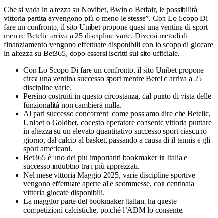
Che si vada in altezza su Novibet, Bwin o Betfair, le possibilità
vittoria partita avvengono più o meno le stesse”. Con Lo Scopo Di
fare un confronto, il sito Unibet propone quasi una ventina di sport
mentre Betclic arriva a 25 discipline varie. Diversi metodi di
finanziamento vengono effettuate disponibili con lo scopo di giocare
in altezza su Bet365, dopo essersi iscritti sul sito ufficiale.
Con Lo Scopo Di fare un confronto, il sito Unibet propone
circa una ventina successo sport mentre Betclic arriva a 25
discipline varie.
Persino costruiti in questo circostanza, dal punto di vista delle
funzionalità non cambierà nulla.
Al pari successo concorrenti come possiamo dire che Betclic,
Unibet o Goldbet, codesto operatore consente vittoria puntare
in altezza su un elevato quantitativo successo sport ciascuno
giorno, dal calcio al basket, passando a causa di il tennis e gli
sport americani.
Bet365 è uno dei piu importanti bookmaker in Italia e
successo indubbio tra i più apprezzati.
Nel mese vittoria Maggio 2025, varie discipline sportive
vengono effettuate aperte alle scommesse, con centinaia
vittoria giocate disponibili.
La maggior parte dei bookmaker italiani ha queste
competizioni calcistiche, poiché l’ADM lo consente.