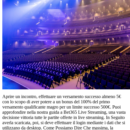
Aprire un incontro, effettuare un versamento successo almeno 5€
con lo scopo di aver potere a un bonus del 100% del primo
versamento qualificante magro per un limite successo 500€. Puoi
approfondire nella nostra guida a Bet365 Live Streaming, una vasta
decisione vittoria tutte le partite offerte in live streaming. In Seguito
averla scaricata, poi, si deve effettuare il login mediante i dati che si
utilizzano da desktop. Come Possiamo Dire Che massima, la