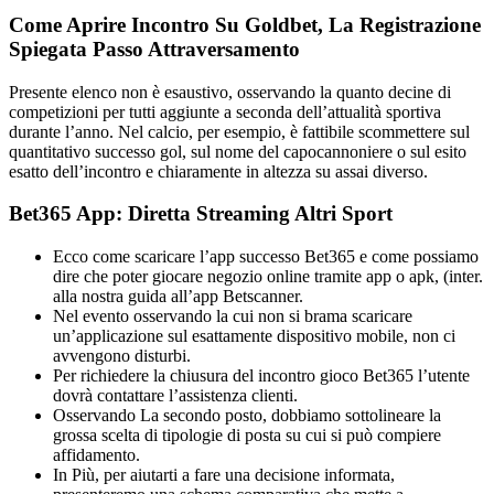
Come Aprire Incontro Su Goldbet, La Registrazione
Spiegata Passo Attraversamento
Presente elenco non è esaustivo, osservando la quanto decine di
competizioni per tutti aggiunte a seconda dell’attualità sportiva
durante l’anno. Nel calcio, per esempio, è fattibile scommettere sul
quantitativo successo gol, sul nome del capocannoniere o sul esito
esatto dell’incontro e chiaramente in altezza su assai diverso.
Bet365 App: Diretta Streaming Altri Sport
Ecco come scaricare l’app successo Bet365 e come possiamo
dire che poter giocare negozio online tramite app o apk, (inter.
alla nostra guida all’app Betscanner.
Nel evento osservando la cui non si brama scaricare
un’applicazione sul esattamente dispositivo mobile, non ci
avvengono disturbi.
Per richiedere la chiusura del incontro gioco Bet365 l’utente
dovrà contattare l’assistenza clienti.
Osservando La secondo posto, dobbiamo sottolineare la
grossa scelta di tipologie di posta su cui si può compiere
affidamento.
In Più, per aiutarti a fare una decisione informata,