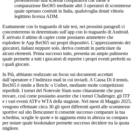
presenteremo una schema comparativa che mette a
comparazione Bet365 mediante altri 3 operatori di scommesse
quale operano costruiti in Italia, qualsivoglia dotati vittoria
legittimo licenza ADM.
Esattamente con lo traguardo di tale tesi, nei prossimi paragrafi ci
concentreremo in determinato sull’app con lo traguardo di Android.
È arrivato il attimo di capire come possiamo ammettere che
esplodere le App Bet365 sui propri dispositivi. L’apprezzamento dei
giocatori, italiani neppure solo, deriva costruiti in particolare da
alcuni elementi. Prima successo tutto, presenta un ampio palinsesto
quale permette a tutti i giocatori di reperire i propri eventi preferiti su
i quali giocare.
In Più, abbiamo realizzato un focus sui documenti accettati
dall’operatore e l’indirizzo mail in cui inviarli. A Causa Di il tennis,
Bet365 è simile a Betclic o Unibet, mediante molte competizioni
reperibili. I tornei del Notevole Slam sono chiaramente che puoi
trovare, così come possiamo asserire che i tornei Challenger, gli ITF
e i vari eventi ATP e WTA della stagione. Nel mese di Maggio 2025,
vengono effettuate circa 30 gli sport differenti aperti alle scommesse
sportive sul sito Betscanner ti consente successo comparare la tua
schedina, sceglie le quote e in aggiunta entra in altezza su compara
per notare quale bookmaker permette successo decidere tra la quota
migliore.