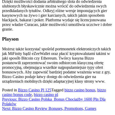
Dzięki możliwości dodania arbitralnego slota do odwiedzenia
ulubionych błyskawicznie można wrócić do odwiedzenia swych
przedkładanych tytułów. Odkryj różne wersje imponujących gier
kasynowych na żywo i gier karcianych, takich jakim sposobem
blackjack, bakarat i poker. Platforma wydaje się licencjonowana
przez władze Curacao, jakie możliwości umożliwia uczciwe i dobre
granie.
Playson
Możesz także korzystać spośród portmonetek elektroniczych takich
jak MiFinity bądź eZeeWallet oraz płacić kryptowalutami takimi w
jaki sposób Bitcoin czy Ethereum. Twórcy kasyna Bizzo
postanowili zaprezentować swoim odbiorcom klasyczną ofertę
promocyjną, obejmująca wszelkie najpopularniejsze typy ofert
bonusowych. Aby zapewnić bardziej podatne wrażenia wraz z gry,
Bizzo Casino podaje łatwy dostęp do odwiedzenia gier na
urządzeniach mobilnych dzięki adaptacyjnej klasy strony www.
Posted in
Bizzo Casino Pl 125
Tagged
bizzo casino bonus
,
bizzo
casino bonus code
,
bizzo casino pl
Post
Previous:
Bizzo Casino Polska ️ Bonus Chociażby 1600 Pln Dla
Polaków
navigation
Next:
Bizzo Casino Review Bonuses, Promotions, Games