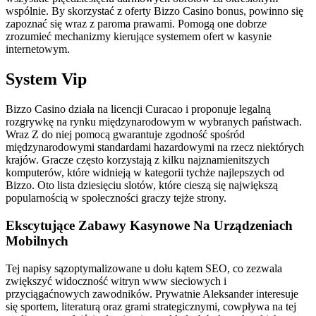
wspólnie. By skorzystać z oferty Bizzo Casino bonus, powinno się
zapoznać się wraz z paroma prawami. Pomogą one dobrze
zrozumieć mechanizmy kierujące systemem ofert w kasynie
internetowym.
System Vip
Bizzo Casino działa na licencji Curacao i proponuje legalną
rozgrywkę na rynku międzynarodowym w wybranych państwach.
Wraz Z do niej pomocą gwarantuje zgodność spośród
międzynarodowymi standardami hazardowymi na rzecz niektórych
krajów. Gracze często korzystają z kilku najznamienitszych
komputerów, które widnieją w kategorii tychże najlepszych od
Bizzo. Oto lista dziesięciu slotów, które cieszą się największą
popularnością w społeczności graczy tejże strony.
Ekscytujące Zabawy Kasynowe Na Urządzeniach
Mobilnych
Tej napisy sązoptymalizowane u dołu kątem SEO, co zezwala
zwiększyć widoczność witryn www sieciowych i
przyciągaćnowych zawodników. Prywatnie Aleksander interesuje
się sportem, literaturą oraz grami strategicznymi, cowpływa na tej