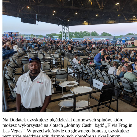
Na Dodatek uzyskujesz pięćdziesiąt darmowych spinów, które
możesz wykorzystać na slotach „Johnny Cash” bądź „Elvis Frog in
Las Vegas”. W przeciwieństwie do głównego bonusu, uzyskujesz
wszystkie pięćdziesięciu darmowych obrotów za określonym