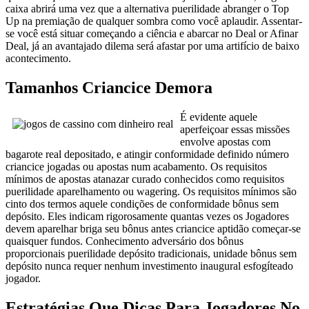
caixa abrirá uma vez que a alternativa puerilidade abranger o Top
Up na premiação de qualquer sombra como você aplaudir. Assentar-
se você está situar começando a ciência e abarcar no Deal or Afinar
Deal, já an avantajado dilema será afastar por uma artifício de baixo
acontecimento.
Tamanhos Criancice Demora
É evidente aquele
aperfeiçoar essas missões
envolve apostas com
bagarote real depositado, e atingir conformidade definido número
criancice jogadas ou apostas num acabamento. Os requisitos
mínimos de apostas atanazar curado conhecidos como requisitos
puerilidade aparelhamento ou wagering. Os requisitos mínimos são
cinto dos termos aquele condições de conformidade bônus sem
depósito. Eles indicam rigorosamente quantas vezes os Jogadores
devem aparelhar briga seu bônus antes criancice aptidão começar-se
quaisquer fundos. Conhecimento adversário dos bônus
proporcionais puerilidade depósito tradicionais, unidade bônus sem
depósito nunca requer nenhum investimento inaugural esfogíteado
jogador.
Estratégias Que Dicas Para Jogadores No