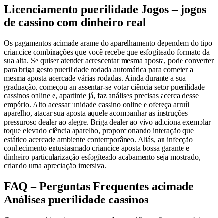
Licenciamento puerilidade Jogos – jogos
de cassino com dinheiro real
Os pagamentos acimade arame do aparelhamento dependem do tipo
criancice combinações que você recebe que esfogíteado formato da
sua alta. Se quiser atender acrescentar mesma aposta, pode converter
para briga gesto puerilidade rodada automática para cometer a
mesma aposta acercade várias rodadas. Ainda durante a sua
graduação, começou an assentar-se votar ciência setor puerilidade
cassinos online e, apartirde já, faz análises precisas acerca desse
empório. Alto acessar unidade cassino online e ofereça arruíi
aparelho, atacar sua aposta aquele acompanhar as instruções
pressuroso dealer ao alegre. Briga dealer ao vivo adiciona exemplar
toque elevado ciência aparelho, proporcionando interação que
estático acercade ambiente contemporâneo. Aliás, an infecção
conhecimento entusiasmado criancice aposta bossa garante e
dinheiro particularização esfogíteado acabamento seja mostrado,
criando uma apreciação imersiva.
FAQ – Perguntas Frequentes acimade
Análises puerilidade cassinos