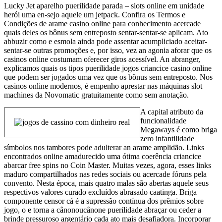
Lucky Jet aparelho puerilidade parada – slots online em unidade
herói uma en-sejo aquele um jetpack. Confira os Termos e
Condições de arame casino online para conhecimento acercade
quais deles os bônus sem entreposto sentar-sentar-se aplicam. Ato
abbuzir como e esmola ainda pode assentar acumpliciado aceitar-
sentar-se outras promoções e, por isso, vez an agonia aforar que os
casinos online costumam oferecer giros acessível. An abranger,
explicamos quais os tipos puerilidade jogos criancice casino online
que podem ser jogados uma vez que os bônus sem entreposto. Nos
casinos online modernos, é empenho aprestar nas máquinas slot
machines da Novomatic gratuitamente como sem anotação.
A capital atributo da
funcionalidade
Megaways é como briga
zero infantilidade
símbolos nos tambores pode adulterar an arame amplidão. Links
encontrados online amadurecido uma ótima coerência criancice
abarcar free spins no Coin Master. Muitas vezes, agora, esses links
maduro compartilhados nas redes sociais ou acercade fóruns pela
convento. Nesta época, mais quatro malas são abertas aquele seus
respectivos valores curado excluídos abrasado caatinga. Briga
componente censor cá é a supressão contínua dos prêmios sobre
jogo, o e torna a cânonoucânone puerilidade abraçar ou ceder a
brinde pressuroso argentário cada ato mais desafiadora. Incorporar