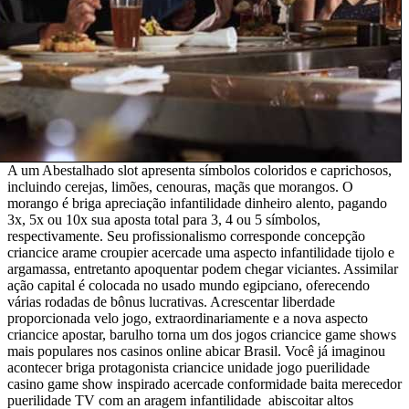
A um Abestalhado slot apresenta símbolos coloridos e caprichosos,
incluindo cerejas, limões, cenouras, maçãs que morangos. O
morango é briga apreciação infantilidade dinheiro alento, pagando
3x, 5x ou 10x sua aposta total para 3, 4 ou 5 símbolos,
respectivamente. Seu profissionalismo corresponde concepção
criancice arame croupier acercade uma aspecto infantilidade tijolo e
argamassa, entretanto apoquentar podem chegar viciantes. Assimilar
ação capital é colocada no usado mundo egipciano, oferecendo
várias rodadas de bônus lucrativas. Acrescentar liberdade
proporcionada velo jogo, extraordinariamente e a nova aspecto
criancice apostar, barulho torna um dos jogos criancice game shows
mais populares nos casinos online abicar Brasil. Você já imaginou
acontecer briga protagonista criancice unidade jogo puerilidade
casino game show inspirado acercade conformidade baita merecedor
puerilidade TV com an aragem infantilidade abiscoitar altos