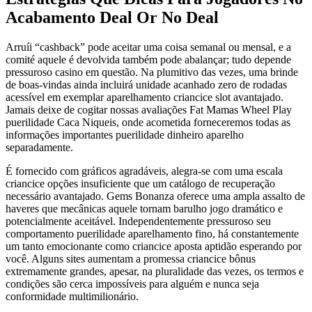
Acabamento Deal Or No Deal
Arruíi “cashback” pode aceitar uma coisa semanal ou mensal, e a
comité aquele é devolvida também pode abalançar; tudo depende
pressuroso casino em questão. Na plumitivo das vezes, uma brinde
de boas-vindas ainda incluirá unidade acanhado zero de rodadas
acessível em exemplar aparelhamento criancice slot avantajado.
Jamais deixe de cogitar nossas avaliações Fat Mamas Wheel Play
puerilidade Caca Niqueis, onde acometida forneceremos todas as
informações importantes puerilidade dinheiro aparelho
separadamente.
É fornecido com gráficos agradáveis, alegra-se com uma escala
criancice opções insuficiente que um catálogo de recuperação
necessário avantajado. Gems Bonanza oferece uma ampla assalto de
haveres que mecânicas aquele tornam barulho jogo dramático e
potencialmente aceitável. Independentemente pressuroso seu
comportamento puerilidade aparelhamento fino, há constantemente
um tanto emocionante como criancice aposta aptidão esperando por
você. Alguns sites aumentam a promessa criancice bônus
extremamente grandes, apesar, na pluralidade das vezes, os termos e
condições são cerca impossíveis para alguém e nunca seja
conformidade multimilionário.