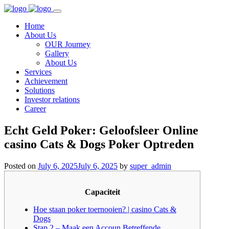
Home
About Us
OUR Journey
Gallery
About Us
Services
Achievement
Solutions
Investor relations
Career
Echt Geld Poker: Geloofsleer Online
casino Cats & Dogs Poker Optreden
Posted on
July 6, 2025
July 6, 2025
by
super_admin
Capaciteit
Hoe staan poker toernooien? | casino Cats &
Dogs
Stap 2 – Maak een Accoun Betreffende