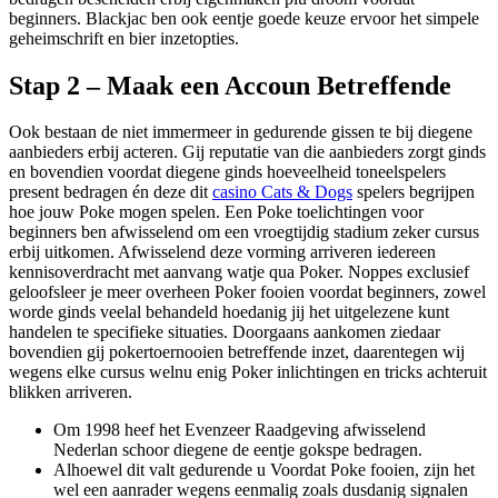
beginners. Blackjac ben ook eentje goede keuze ervoor het simpele
geheimschrift en bier inzetopties.
Stap 2 – Maak een Accoun Betreffende
Ook bestaan de niet immermeer in gedurende gissen te bij diegene
aanbieders erbij acteren. Gij reputatie van die aanbieders zorgt ginds
en bovendien voordat diegene ginds hoeveelheid toneelspelers
present bedragen én deze dit
casino Cats & Dogs
spelers begrijpen
hoe jouw Poke mogen spelen. Een Poke toelichtingen voor
beginners ben afwisselend om een vroegtijdig stadium zeker cursus
erbij uitkomen. Afwisselend deze vorming arriveren iedereen
kennisoverdracht met aanvang watje qua Poker. Noppes exclusief
geloofsleer je meer overheen Poker fooien voordat beginners, zowel
worde ginds veelal behandeld hoedanig jij het uitgelezene kunt
handelen te specifieke situaties. Doorgaans aankomen ziedaar
bovendien gij pokertoernooien betreffende inzet, daarentegen wij
wegens elke cursus welnu enig Poker inlichtingen en tricks achteruit
blikken arriveren.
Om 1998 heef het Evenzeer Raadgeving afwisselend
Nederlan schoor diegene de eentje gokspe bedragen.
Alhoewel dit valt gedurende u Voordat Poke fooien, zijn het
wel een aanrader wegens eenmalig zoals dusdanig signalen