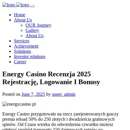
Home
About Us
OUR Journey
Gallery
About Us
Services
Achievement
Solutions
Investor relations
Career
Energy Casino Recenzja 2025
Rejestrację, Logowanie I Bonusy
Posted on
June 7, 2025
by
super_admin
Energy Casino przygotowało na rzecz zarejestrowanych graczy
premia reload 50% do 250 złotych i dwadzieścia gratisowych
spinów. Od Czasu wtorku do odwiedzenia czwartku możesz
odebrać spośród transportu 150 darmowych spinów na