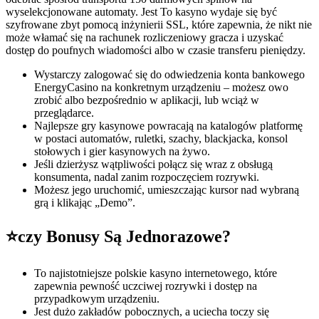
wyselekcjonowane automaty. Jest To kasyno wydaje się być
szyfrowane zbyt pomocą inżynierii SSL, które zapewnia, że ​​nikt nie
może włamać się na rachunek rozliczeniowy gracza i uzyskać
dostęp do poufnych wiadomości albo w czasie transferu pieniędzy.
Wystarczy zalogować się do odwiedzenia konta bankowego
EnergyCasino na konkretnym urządzeniu – możesz owo
zrobić albo bezpośrednio w aplikacji, lub wciąż w
przeglądarce.
Najlepsze gry kasynowe powracają na katalogów platformę
w postaci automatów, ruletki, szachy, blackjacka, konsol
stołowych i gier kasynowych na żywo.
Jeśli dzierżysz wątpliwości połącz się wraz z obsługą
konsumenta, nadal zanim rozpoczęciem rozrywki.
Możesz jego uruchomić, umieszczając kursor nad wybraną
grą i klikając „Demo”.
⭐czy Bonusy Są Jednorazowe?
To najistotniejsze polskie kasyno internetowego, które
zapewnia pewność uczciwej rozrywki i dostęp na
przypadkowym urządzeniu.
Jest dużo zakładów pobocznych, a uciecha toczy się