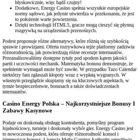
błyskawicznie, więc bądź czujny!
Dodatkowo, Energy Casino spełnia wszystkie europejskie
normy sądowe, jak jedynie utwierdza w przekonaniu, że jest
to położenie warte powierzenia.
Dzięki technologii HTML5, gracze mogą cieszyć się płynną
rozgrywką na urządzeniach przenośnych.
Podest proponuje różne alternatywy, które różnią się szybkością
sprawie i prowizjami. Oferta rozrywkowa tejże platformy zadziwia
różnorodnością, jak potwierdzają różne recenzje internautów.
Przeanalizowaliśmy dostępne tytuły pod spodem kątem jakości
partii i uczciwości mechanik. Matematyka bonusu demonstruje, że
spełnienie wymagań może być zawiłe. W przypadku Tazo Calendar
niektórzy fani zgłaszali kłopoty wraz z wypłatą wygranych. W
własnym przeglądzie skupiamy się na kluczowych aspektach, w
tymże bezpieczeństwie, bonusach a także doświadczeniach
internautów.
Casino Energy Polska – Najkorzystniejsze Bonusy I
Zabawy Kasynowe
Podaje on doskonałą obsługę kontrahenta, pomyślny program
lojalnościowy, turnieje i doskonały wybór gier. Energy Casino jest
to nowoczesna podest, która oferuje różnorodność konsol i
interesujące bonusy. Licencja Malta Gaming Authority umożliwia