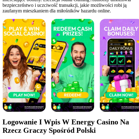
bezpieczeństwo i uczciwość transakcji, jakie możliwości robi ją
zaufanym mieszkaniem dla miłośników hazardu online.
Logowanie I Wpis W Energy Casino Na
Rzecz Graczy Spośród Polski