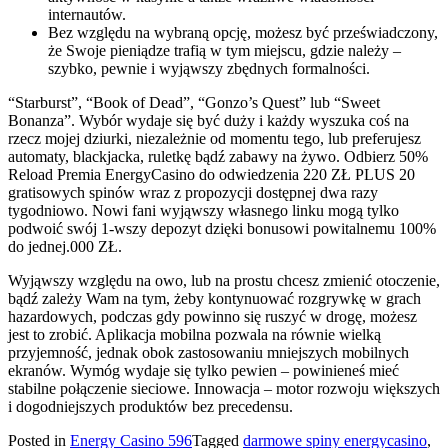
internautów.
Bez względu na wybraną opcję, możesz być przeświadczony,
że Swoje pieniądze trafią w tym miejscu, gdzie należy –
szybko, pewnie i wyjąwszy zbędnych formalności.
“Starburst”, “Book of Dead”, “Gonzo’s Quest” lub “Sweet
Bonanza”. Wybór wydaje się być duży i każdy wyszuka coś na
rzecz mojej dziurki, niezależnie od momentu tego, lub preferujesz
automaty, blackjacka, ruletkę bądź zabawy na żywo. Odbierz 50%
Reload Premia EnergyCasino do odwiedzenia 220 ZŁ PLUS 20
gratisowych spinów wraz z propozycji dostępnej dwa razy
tygodniowo. Nowi fani wyjąwszy własnego linku mogą tylko
podwoić swój 1-wszy depozyt dzięki bonusowi powitalnemu 100%
do jednej.000 ZŁ.
Wyjąwszy względu na owo, lub na prostu chcesz zmienić otoczenie,
bądź zależy Wam na tym, żeby kontynuować rozgrywkę w grach
hazardowych, podczas gdy powinno się ruszyć w drogę, możesz
jest to zrobić. Aplikacja mobilna pozwala na równie wielką
przyjemność, jednak obok zastosowaniu mniejszych mobilnych
ekranów. Wymóg wydaje się tylko pewien – powinieneś mieć
stabilne połączenie sieciowe. Innowacja – motor rozwoju większych
i dogodniejszych produktów bez precedensu.
Posted in
Energy Casino 596
Tagged
darmowe spiny energycasino
,