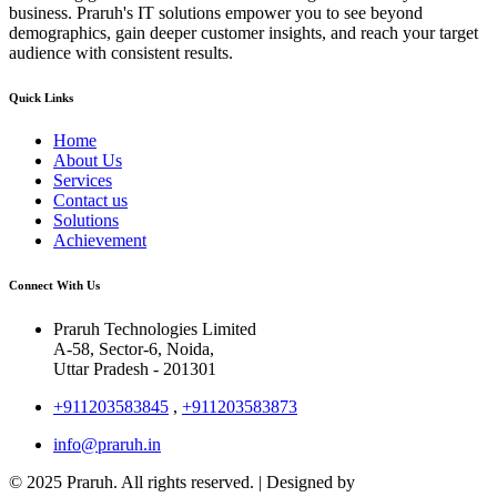
business. Praruh's IT solutions empower you to see beyond
demographics, gain deeper customer insights, and reach your target
audience with consistent results.
Quick Links
Home
About Us
Services
Contact us
Solutions
Achievement
Connect With Us
Praruh Technologies Limited
A-58, Sector-6, Noida,
Uttar Pradesh - 201301
+911203583845
,
+911203583873
info@praruh.in
© 2025 Praruh. All rights reserved. | Designed by
Tangence