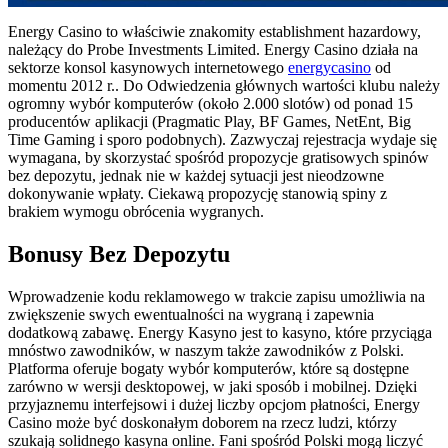
Energy Casino to właściwie znakomity establishment hazardowy,
należący do Probe Investments Limited. Energy Casino działa na
sektorze konsol kasynowych internetowego
energycasino
od
momentu 2012 r.. Do Odwiedzenia głównych wartości klubu należy
ogromny wybór komputerów (około 2.000 slotów) od ponad 15
producentów aplikacji (Pragmatic Play, BF Games, NetEnt, Big
Time Gaming i sporo podobnych). Zazwyczaj rejestracja wydaje się
wymagana, by skorzystać spośród propozycje gratisowych spinów
bez depozytu, jednak nie w każdej sytuacji jest nieodzowne
dokonywanie wpłaty. Ciekawą propozycję stanowią spiny z
brakiem wymogu obrócenia wygranych.
Bonusy Bez Depozytu
Wprowadzenie kodu reklamowego w trakcie zapisu umożliwia na
zwiększenie swych ewentualności na wygraną i zapewnia
dodatkową zabawę. Energy Kasyno jest to kasyno, które przyciąga
mnóstwo zawodników, w naszym także zawodników z Polski.
Platforma oferuje bogaty wybór komputerów, które są dostępne
zarówno w wersji desktopowej, w jaki sposób i mobilnej. Dzięki
przyjaznemu interfejsowi i dużej liczby opcjom płatności, Energy
Casino może być doskonałym doborem na rzecz ludzi, którzy
szukają solidnego kasyna online. Fani spośród Polski mogą liczyć