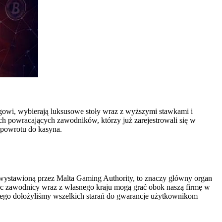
gowi, wybierają luksusowe stoły wraz z wyższymi stawkami i
h powracających zawodników, którzy już zarejestrowali się w
powrotu do kasyna.
ję wystawioną przez Malta Gaming Authority, to znaczy główny organ
Więc zawodnicy wraz z własnego kraju mogą grać obok naszą firmę w
Tego dołożyliśmy wszelkich starań do gwarancje użytkownikom