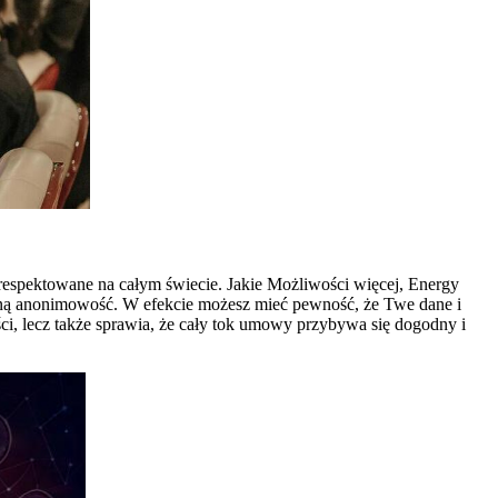
 respektowane na całym świecie. Jakie Możliwości więcej, Energy
lną anonimowość. W efekcie możesz mieć pewność, że Twe dane i
, lecz także sprawia, że cały tok umowy przybywa się dogodny i