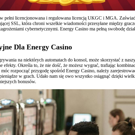
ię w pełni licencjonowana i regulowana licencją UKGC i MGA. Zaświad
jącej SSL, która chroni wszelkie wiadomości przesyłane między gracz
grożeniami cybernetycznymi. Energy Casino ma pełną swobodę działan
jne Dla Energy Casino
ywania na niektórych automatach do konsol, może skorzystać z naszyc
 efekty. Określa to, że nie dość, że możesz wygrać, trafiając kombina
by móc rozpocząć przygodę spośród Energy Casino, należy zarejestro
 pieniądze w grach. Udało nam się owo wszystko osiągnąć dzięki wielkie
pniejszych bonusów.