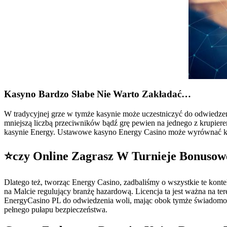
Kasyno Bardzo Słabe Nie Warto Zakładać…
W tradycyjnej grze w tymże kasynie może uczestniczyć do odwiedzen
mniejszą liczbą przeciwników bądź grę pewien na jednego z krupier
kasynie Energy. Ustawowe kasyno Energy Casino może wyrównać ka
⭐czy Online Zagrasz W Turnieje Bonusow
Dlatego też, tworząc Energy Casino, zadbaliśmy o wszystkie te konte
na Malcie regulujący branżę hazardową. Licencja ta jest ważna na te
EnergyCasino PL do odwiedzenia woli, mając obok tymże świadomość
pełnego pułapu bezpieczeństwa.