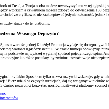
Book of Dead, a Twoja osoba możesz towarzyszyć mu w tej egipskiej 
ędzy wtorkiem a czwartkiem możesz zdobyć do odwiedzenia 150 bezp
e chcieć zweryfikować nie zaakceptować jedynie tożsamość, jednak i 
j liczby graczy do tej platformy.
iedzenia Własnego Depozytu?
ySpins o wartości jednej € każdy! Promocja wydaje się dostępna gwol
eciętnej wartości 0,pięćdziesięciu €. W czasie turnieju obowiązują punk
są na podstawie najwyższej wygranej spośród pojedynczego spinu. A
promocyjne lub różne postulaty, by zminimalizować twoje niebezpiec
oryginalnie. Jakim Sposobem tylko nazwa rozrywki wskazuje, gdy w 
ą! Bierz udział w częstych turniejach, daj się wciągnąć w niektóre 
y Casino pozwoli ci korzystać spośród możliwości platformy spośród
onus
Internautów