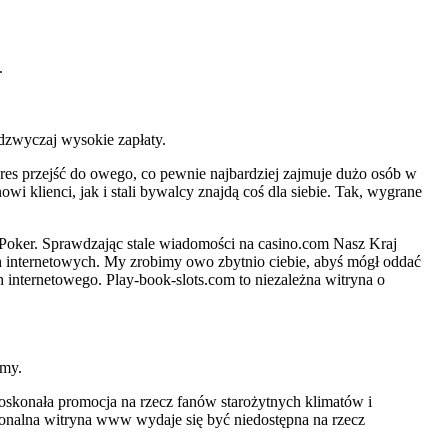
.
adzwyczaj wysokie zapłaty.
s przejść do owego, co pewnie najbardziej zajmuje dużo osób w
 klienci, jak i stali bywalcy znajdą coś dla siebie. Tak, wygrane
i Poker. Sprawdzając stale wiadomości na casino.com Nasz Kraj
ach internetowych. My zrobimy owo zbytnio ciebie, abyś mógł oddać
internetowego. Play-book-slots.com to niezależna witryna o
amy.
skonała promocja na rzecz fanów starożytnych klimatów i
onalna witryna www wydaje się być niedostępna na rzecz