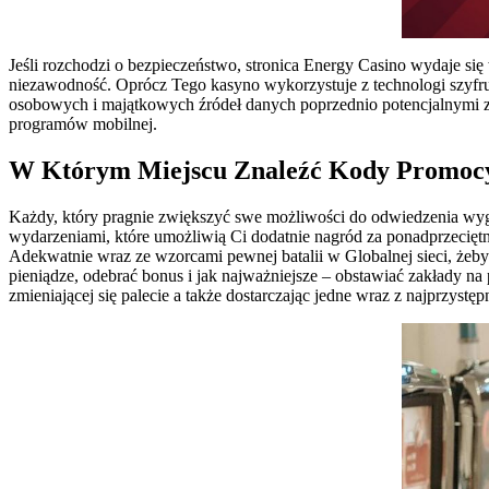
Jeśli rozchodzi o bezpieczeństwo, stronica Energy Casino wydaje s
niezawodność. Oprócz Tego kasyno wykorzystuje z technologi szyfru
osobowych i majątkowych źródeł danych poprzednio potencjalnymi za
programów mobilnej.
W Którym Miejscu Znaleźć Kody Promocy
Każdy, który pragnie zwiększyć swe możliwości do odwiedzenia wygr
wydarzeniami, które umożliwią Ci dodatnie nagród za ponadprzeciętne
Adekwatnie wraz ze wzorcami pewnej batalii w Globalnej sieci, że
pieniądze, odebrać bonus i jak najważniejsze – obstawiać zakłady na
zmieniającej się palecie a także dostarczając jedne wraz z najprzystę