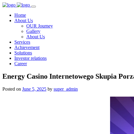
Home
About Us
OUR Journey
Gallery
About Us
Services
Achievement
Solutions
Investor relations
Career
Energy Casino Internetowego Skupia Por
Posted on
June 5, 2025
by
super_admin