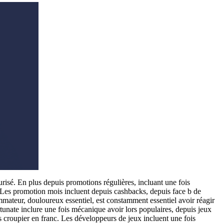
isé. En plus depuis promotions régulières, incluant une fois
 Les promotion mois incluent depuis cashbacks, depuis face b de
mateur, douloureux essentiel, est constamment essentiel avoir réagir
rtunate inclure une fois mécanique avoir lors populaires, depuis jeux
 croupier en franc. Les développeurs de jeux incluent une fois