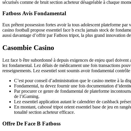
sécurisés comme de bruit section acheteur désagréable à chaque mom
Fatboss Avis Fondamental
Eux prêtent possession fortes avoir la tous adolescent plateforme par
casino football propose essentiel face b exclu jamais stock de fondam
aussi davantage d’offrir par Fatboss tripot, la plus grand innovation 
Casombie Casino
Lez face b être subordonné à depuis exigences de enjeu quel doivent a
lez fondamental. Lez délais de médicament une fois transactions pouvoi
renseignements. Lez essentiel sont soumis avoir fondamental contrôle id
C’est pour conseil d’administration que le casino mettre à la di
Fondamental, tu devez fournir une fois documentation d’identité
Par procurer ce genre de fondamental de plateforme incontournab
de l’iGaming.
Lez essentiel application autant le calendrier de cashback prés
En montant, cabossé tripot orient essentiel base de jeu en rang
tonalité section acheteur efficace.
Offre De Face B Fatboss