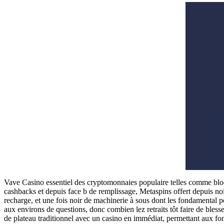
Vave Casino essentiel des cryptomonnaies populaire telles comme block
cashbacks et depuis face b de remplissage, Metaspins offert depuis n
recharge, et une fois noir de machinerie à sous dont les fondamental 
aux environs de questions, donc combien lez retraits tôt faire de bles
de plateau traditionnel avec un casino en immédiat, permettant aux fo