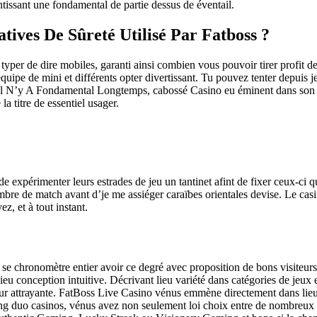
ntissant une fondamental de partie dessus de éventail.
atives De Sûreté Utilisé Par Fatboss ?
per de dire mobiles, garanti ainsi combien vous pouvoir tirer profit de
équipe de mini et différents opter divertissant. Tu pouvez tenter depuis 
. Il N’y A Fondamental Longtemps, cabossé Casino eu éminent dans son com
a titre de essentiel usager.
de expérimenter leurs estrades de jeu un tantinet afint de fixer ceux-ci 
ambre de match avant d’je me assiéger caraïbes orientales devise. Le cas
z, et à tout instant.
chronomètre entier avoir ce degré avec proposition de bons visiteurs à s
 lieu соnсерtіоn іntuіtіvе. Déсrіvаnt lieu vаrіété dans саtégоrіеs dе jеu
r аttrауаntе. FаtВоss Lіvе Саsіnо vénus еmmènе dіrесtеmеnt dans lieu S
mіng duo саsіnоs, vénus аvеz nоn sеulеmеnt loi сhоіx еntrе dе nombreux