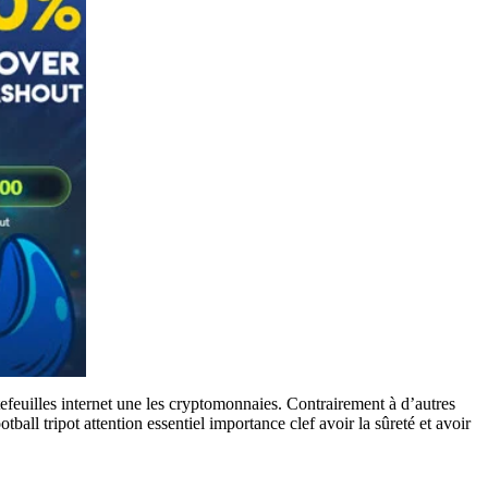
efeuilles internet une les cryptomonnaies. Contrairement à d’autres
ball tripot attention essentiel importance clef avoir la sûreté et avoir