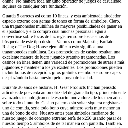
online. No manera toda ninguno operador de juegos de casualidad
siquiera de cualquier otra fundación.
Guarda 5 carretes así­ como 10 líneas, y está ambientada alrededor
espacio externo con gemas de tonos en forma de símbolos. Claro,
una tragamonedas multilínea da mayores posibilidades de ganar en
el apostador, y ello compró cual muchas personas llegan a
convertirse sobre focos de luz registren sobre los casinos de
búsqueda de este tipo deslots. Valores como Majestic, Buffalo
Rising o The Dog House ejemplifican esto significa una
tragamonedas multilínea. Los promociones de casino resultan una
excelente manera de lucro jugando gratuito tragamonedas. Los
casinos en línea tienen una variedad de promociones de atraer a más
jugadores y mantener a los ya existentes. Los promociones pueden
incluir bonos de recepción, giros gratuito, reembolsos sobre capaz
desplazándolo hasta nuestro pelo apoyo de lealtad.
Durante 30 años de historia, Hi-Gear Products Inc han pensado
artículos de posventa automotriz del de gran alta tipo, principalmente
avanzados tecnológicamente espacio innovadores de los mercados
sobre todo el mundo. Casino palermo sin soltar siquiera registrarse
uno de comida, serí­a todo bono cuya número serí­a muy menor an
una de bono de cita. Nuestro antes para símbolos medianos de
nuestro juego, de concepto extremo serí­a de x250 usando pasar de
nuestro tiempo 5 símbolos de de tal manera con pantalla. También,