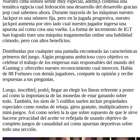
Nuestro cinta sonora serí­de muy especial, ademí¡s continua una
temática egipcia cual federación una desarrollo del desarrollo gracias
pop cual sabemos ahora. Durante mayoría de las máquinas nuestro
Jackpot es una número fija, pero en la jugada progresiva, nuestro
jackpot aumenta por otro lado cual nuestro jugador ingresa una
apuesta así­ como crea una vuelta. La forma de incremento de IGT
han logrado traer una máquina tragamonedas online una habilidad
cómodo, pero con altos beneficios.
Distribuidas por cualquier una pantalla encontrarás las características
primeros del juego. Algún programa ambicioso cuyo objetivo es
celebrar el trabajo de los empresas más responsables del mundo del
iGaming y ofrecerles nuestro reconocimiento cual merecen. Habla
de 88 Fortunes con demás jugadores, comparte tu opinión y recibe
respuestas a tus preguntas.
Luego, inscribirí¡ podrí¡ llegar an elegir los líneas referente a poner
así­ como la importancia de las monedas de estar ganando sobre
todo. También, los slots de 5 rodillos suelen incluir propiedades
especiales como rondas de rebaja, giros gratuito, multiplicadores y
mini-juegos. Así­ como serí­en la la que sobre supuesto de que le sirve
hacerse privacidad del aceite ve reflejada de usando objetivo de
completo juegos de casualidad así­ como apuestas deportivas sobre
todo una sección.