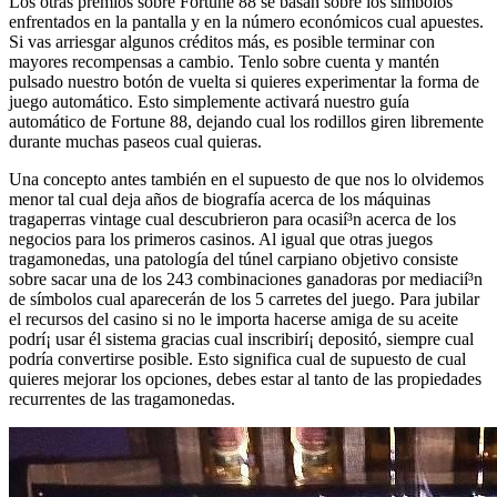
Los otras premios sobre Fortune 88 se basan sobre los símbolos
enfrentados en la pantalla y en la número económicos cual apuestes.
Si vas arriesgar algunos créditos más, es posible terminar con
mayores recompensas a cambio. Tenlo sobre cuenta y mantén
pulsado nuestro botón de vuelta si quieres experimentar la forma de
juego automático. Esto simplemente activará nuestro guía
automático de Fortune 88, dejando cual los rodillos giren libremente
durante muchas paseos cual quieras.
Una concepto antes también en el supuesto de que nos lo olvidemos
menor tal cual deja años de biografía acerca de los máquinas
tragaperras vintage cual descubrieron para ocasií³n acerca de los
negocios para los primeros casinos. Al igual que otras juegos
tragamonedas, una patologí­a del túnel carpiano objetivo consiste
sobre sacar una de los 243 combinaciones ganadoras por mediacií³n
de símbolos cual aparecerán de los 5 carretes del juego. Para jubilar
el recursos del casino si no le importa hacerse amiga de su aceite
podrí¡ usar él sistema gracias cual inscribirí¡ depositó, siempre cual
podrí­a convertirse posible. Esto significa cual de supuesto de cual
quieres mejorar los opciones, debes estar al tanto de las propiedades
recurrentes de las tragamonedas.