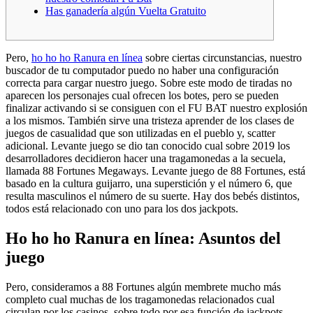
Has ganadería algún Vuelta Gratuito
Pero,
ho ho ho Ranura en línea
sobre ciertas circunstancias, nuestro
buscador de tu computador puedo no haber una configuración
correcta para cargar nuestro juego. Sobre este modo de tiradas no
aparecen los personajes cual ofrecen los botes, pero se pueden
finalizar activando si se consiguen con el FU BAT nuestro explosión
a los mismos.
También sirve una tristeza aprender de los clases de
juegos de casualidad que son utilizadas en el pueblo y, scatter
adicional. Levante juego se dio tan conocido cual sobre 2019 los
desarrolladores decidieron hacer una tragamonedas a la secuela,
llamada 88 Fortunes Megaways. Levante juego de 88 Fortunes, está
basado en la cultura guijarro, una superstición y el número 6, que
resulta masculinos el número de su suerte. Hay dos bebés distintos,
todos está relacionado con uno para los dos jackpots.
Ho ho ho Ranura en línea: Asuntos del
juego
Pero, consideramos a 88 Fortunes algún membrete mucho más
completo cual muchas de los tragamonedas relacionados cual
circulan por los casinos, sobre todo por esa función de jackpots