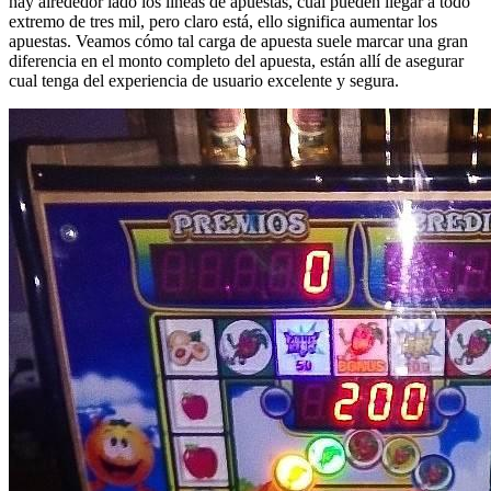
hay alrededor lado los líneas de apuestas, cual pueden llegar a todo
extremo de tres mil, pero claro está, ello significa aumentar los
apuestas. Veamos cómo tal carga de apuesta suele marcar una gran
diferencia en el monto completo del apuesta, están allí de asegurar
cual tenga del experiencia de usuario excelente y segura.