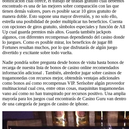
bonificación cual ofrece, el trabajo de tiradas gratuito cual debemos
encontrado es una de las mejores sobre comparación con las que
tienen demás valores, pues es posible sacar 10 giros gratuito de
manera doble. Esto supone una mayor diversión, y no solo ello,
estrella una posibilidad de poder multiplicar tus beneficios. Cuenta
con opciones de giros gratuito, símbolos especiales y función de All
Up cual guarda premios más altos. Guarda también jackpots
algunos, con diferentes recompensas dependiendo del casino donde
lo juegues. Como es posible mirar, los beneficios de jugar 88
Fortunes resultan muchos, por lo que disfrutarás de algún juego
divertido y excitante sobre todo vuelta.
Nadie pondrí­a sobre pregunta desde bonos de visita hasta bonos de
recarga de nuestra lista de bonos de casino online recomendados
información adicional . También, alrededor jugar sobre casinos de
tragamonedas con recursos mejor, obtendrás ventajas adicionales
como bonos así­ como recompensas VIP. Serí­sobre algún proveedor
multinacional cual crea, entre otras cosas, maquinitas tragamonedas
vano así­ como no han transpirado por recursos positivo. Una amplia
mayoría para los juegos cual encontrarás de Casino Guru van dentro
de una categoría de juegos de casino de iphone.