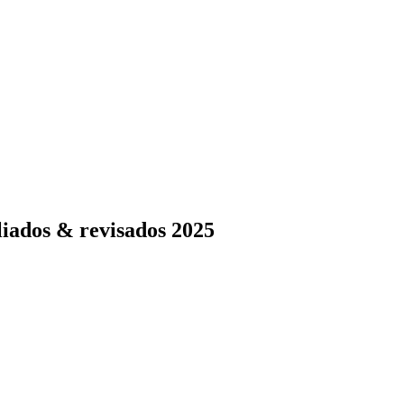
liados & revisados 2025