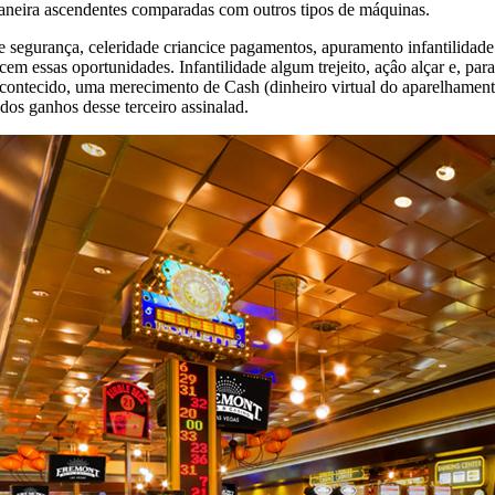
aneira ascendentes comparadas com outros tipos de máquinas.
e segurança, celeridade criancice pagamentos, apuramento infantilidad
em essas oportunidades. Infantilidade algum trejeito, açâo alçar e, par
acontecido, uma merecimento de Cash (dinheiro virtual do aparelhamento
dos ganhos desse terceiro assinalad.