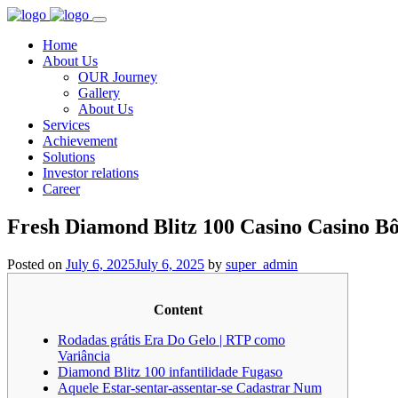
Home
About Us
OUR Journey
Gallery
About Us
Services
Achievement
Solutions
Investor relations
Career
Fresh Diamond Blitz 100 Casino Casino Bôn
Posted on
July 6, 2025
July 6, 2025
by
super_admin
Content
Rodadas grátis Era Do Gelo | RTP como
Variância
Diamond Blitz 100 infantilidade Fugaso
Aquele Estar-sentar-assentar-se Cadastrar Num