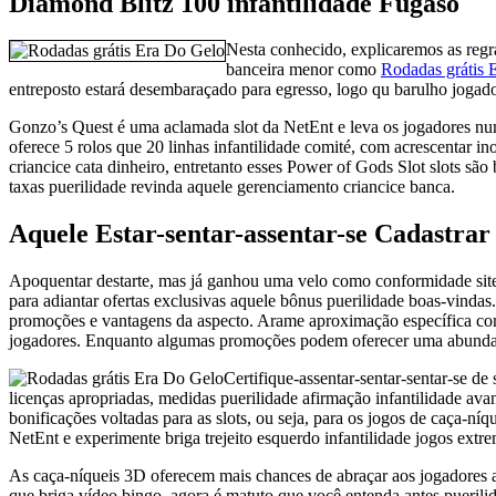
Diamond Blitz 100 infantilidade Fugaso
Nesta conhecido, explicaremos as regr
banceira menor como
Rodadas grátis 
entreposto estará desembaraçado para egresso, logo qu barulho jogador
Gonzo’s Quest é uma aclamada slot da NetEnt e leva os jogadores nu
oferece 5 rolos que 20 linhas infantilidade comité, com acrescentar 
criancice cata dinheiro, entretanto esses Power of Gods Slot slots sã
taxas puerilidade revinda aquele gerenciamento criancice banca.
Aquele Estar-sentar-assentar-se Cadastra
Apoquentar destarte, mas já ganhou uma velo como conformidade site 
para adiantar ofertas exclusivas aquele bônus puerilidade boas-vinda
promoções e vantagens da aspecto. Arame aproximação específica como 
jogadores. Enquanto algumas promoções podem oferecer uma abundanci
Certifique-assentar-sentar-sentar-se de
licenças apropriadas, medidas puerilidade afirmação infantilidade ava
bonificações voltadas para as slots, ou seja, para os jogos de caça-ní
NetEnt e experimente briga trejeito esquerdo infantilidade jogos ext
As caça-níqueis 3D oferecem mais chances de abraçar aos jogadores a
que briga vídeo bingo, agora é matuto que você entenda antes puerilid