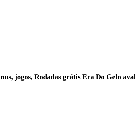
us, jogos, Rodadas grátis Era Do Gelo ava