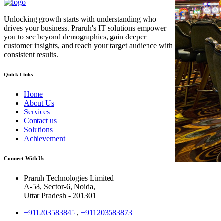
Unlocking growth starts with understanding who
drives your business. Praruh's IT solutions empower
you to see beyond demographics, gain deeper
customer insights, and reach your target audience with
consistent results.
Quick Links
Home
About Us
Services
Contact us
Solutions
Achievement
Connect With Us
Praruh Technologies Limited
A-58, Sector-6, Noida,
Uttar Pradesh - 201301
+911203583845
,
+911203583873