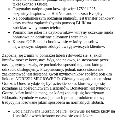
także Gonzo’s Quest.
Optymalny nadprogram kosztuje więc 175% i 225
bezpłatnych spinów na Hot Volcano od czasu Evoplay.
Najpopularniejszym rodzajem płatności jest transfer bankowy,
który można zapłacić zbytnio pomocą BLIK na
zadeklarowany numer telefonu.
Pomimo fire joker na użytkowników witryny oczekuje runda
bonusowa na odmienne automaty i strzelanki.
Kasyno GGBet oldschoolowa się w który sposób w
największym stopniu zdobyć uwagę świeżych klientów.
Zapoznaj się z nimi w poniższej tabeli i dowiedz się, z jakich
limitów możesz korzystać. Wygląda na owo, że stosowane przez
nas algorytmy uznały, że pochodzisz spośród regionu, którego
odrzucić obsługujemy. Przepraszamy, jednak nasza strona nie
zaakceptować jest dostępna gwoli użytkowników spośród polskim
linkiem ADRESU SIECIOWEGO. Głównym zagadnieniem slota
Gonzo’s Quest wydaje się być azteckie złoto, które wydaje się
pożądane za pośrednictwem Hiszpanów. Bohaterem jest tytułowy
Gonzo, który kradnie mapę, na której znajdują się koordynaty
Eldorado. Symbole w naszej pracach ponad produktem nie są
tradycyjnie losowane jakim sposobem na normalnych slotach.
Opcja nazywana „Respin of Fire” aktywuje się także kiedy na
1 spośród dwóch bębnów pojawi się znak Jokera.