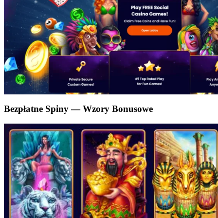
Bezpłatne Spiny — Wzory Bonusowe