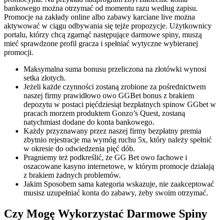
bankowego można otrzymać od momentu razu według zapisu.
Promocje na zakłady online albo zabawy karciane live można
aktywować w ciągu odbywania się tejże propozycje. Użytkownicy
portalu, którzy chcą zgarnąć następujące darmowe spiny, muszą
mieć sprawdzone profil gracza i spełniać wytyczne wybieranej
promocji.
Maksymalna suma bonusu przeliczona na złotówki wynosi
setka złotych.
Jeżeli każde czynności zostaną zrobione za pośrednictwem
naszej firmy prawidłowo owo GGBet bonus z brakiem
depozytu w postaci pięćdziesiąt bezpłatnych spinow GGbet w
pracach morzem produktem Gonzo’s Quest, zostaną
natychmiast dodane do konta bankowego.
Każdy przyznawany przez naszej firmy bezpłatny premia
zbytnio rejestracje ma wymóg ruchu 5x, który należy spełnić
w okresie do odwiedzenia pięć dób.
Pragniemy też podkreślić, że GG Bet owo fachowe i
oszacowane kasyno internetowe, w którym promocje działają
z brakiem żadnych problemów.
Jakim Sposobem sama kategoria wskazuje, nie zaakceptować
musisz uzupełniać konta do zabawy, żeby swoim otrzymać.
Czy Mogę Wykorzystać Darmowe Spiny