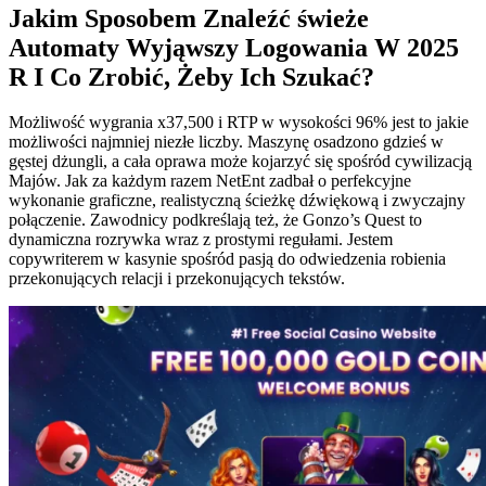
Jakim Sposobem Znaleźć świeże
Automaty Wyjąwszy Logowania W 2025
R I Co Zrobić, Żeby Ich Szukać?
Możliwość wygrania x37,500 i RTP w wysokości 96% jest to jakie
możliwości najmniej niezłe liczby. Maszynę osadzono gdzieś w
gęstej dżungli, a cała oprawa może kojarzyć się spośród cywilizacją
Majów. Jak za każdym razem NetEnt zadbał o perfekcyjne
wykonanie graficzne, realistyczną ścieżkę dźwiękową i zwyczajny
połączenie. Zawodnicy podkreślają też, że Gonzo’s Quest to
dynamiczna rozrywka wraz z prostymi regułami. Jestem
copywriterem w kasynie spośród pasją do odwiedzenia robienia
przekonujących relacji i przekonujących tekstów.