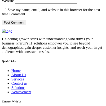
Website
Save my name, email, and website in this browser for the next
time I comment.
Unlocking growth starts with understanding who drives your
business. Praruh's IT solutions empower you to see beyond
demographics, gain deeper customer insights, and reach your target
audience with consistent results.
Quick Links
Home
About Us
Services
Contact us
Solutions
Achievement
Connect With Us