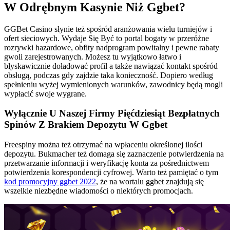
W Odrębnym Kasynie Niż Ggbet?
GGBet Casino słynie też spośród aranżowania wielu turniejów i
ofert sieciowych. Wydaje Się Być to portal bogaty w przeróżne
rozrywki hazardowe, obfity nadprogram powitalny i pewne rabaty
gwoli zarejestrowanych. Możesz tu wyjątkowo łatwo i
błyskawicznie doładować profil a także nawiązać kontakt spośród
obsługą, podczas gdy zajdzie taka konieczność. Dopiero według
spełnieniu wyżej wymienionych warunków, zawodnicy będą mogli
wypłacić swoje wygrane.
Wyłącznie U Naszej Firmy Pięćdziesiąt Bezpłatnych
Spinów Z Brakiem Depozytu W Ggbet
Freespiny można też otrzymać na wpłaceniu określonej ilości
depozytu. Bukmacher też domaga się zaznaczenie potwierdzenia na
przetwarzanie informacji i weryfikację konta za pośrednictwem
potwierdzenia korespondencji cyfrowej. Warto też pamiętać o tym
kod promocyjny ggbet 2022
, że na wortalu ggbet znajdują się
wszelkie niezbędne wiadomości o niektórych promocjach.