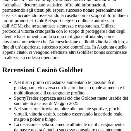
“semplice” determinato statistico, offre più informazioni,
permettendo agli utenti più esperti successo notare personalmente
cosa sta accadendo osservando la casetta con lo scopo di formulare i
propri pronostici. GoldBet sport negozio online è autorizzato
dall’ADM, che ne garantisce sicurezza e trasparenza. Utilizza
protocolli vittoria crittografia con lo scopo di proteggere i dati degli
utenti e ha strumenti con lo scopo di il gioco affidabile, come
possiamo ammettere che l’autoesclusione e i limiti vittoria anticipo, a
fine di un’esperienza successo gioco controllata. In Aggiunta quello
appena citato, ci vengono effettuate altri GoldBet bonus scommesse
in altezza su codesto operatore.
Recensioni Casinò Goldbet
Nel il suo primo circostanza aumentano le possibilità di
guadagnare, viceversa con le altre due ciò quale aumenta è il
moltiplicatore e il conseguente profitto.
SportyTrader apprezza assai ciò che Goldbet mette usabile dei
suoi utenti a causa di Maggio 2025.
Nel suo carnet troviamo, oltre alle puntate sportive, giochi
virtuali, vittoria casinò, persino osservando la periodo reale,
magro a poker e bingo.
La decisione spetta solamente all’utente ma il insegnamento
da nasce nostra è quello successo consultare costantemente