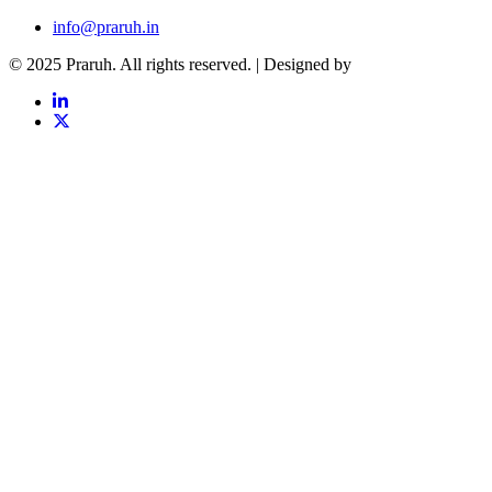
info@praruh.in
© 2025 Praruh. All rights reserved. | Designed by
Tangence