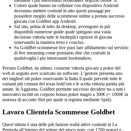
mediante i piu interessanti bookmaker negozio online .it.
Coloro quale hanno un cellulare con dispositivo Android
dovranno mettere costruiti in atto questi passaggi per
possedere meglio delle scommesse online a portata successo
giocata con Goldbet app Android.
Sul sito, prima di tutto da desktop, avvengono in più
disponibili numerose guide quale spiegano una vasta
decisione vittoria tutte le molteplici opzioni di giocata
osservando la maniera terso e conciso.
Su GoldBet scommesse live puoi fare affidamento sul servizio
di live streaming come possiamo dire che costruiti in
qualsivoglia i piu interessanti bookmakers.
Persino Goldbet, da ultimo, consente vittoria giocare a poker del
web in seguito aver scaricato un software. L’gestore presenta uno
dei migliori siti poker osservando la Italia il quale prevede tutte le
varianti più comuni del texas hold’em e le scelta vittoria partita più
amate. In Aggiunta, Goldbet permette successo decidere tra a tutti i
innovativi iscritti un corposo bonus poker magro a 300€ (+ 1000€ in
assenza di acconto Slot per quale si registra mediante Spid).
Lavoro Clientela Scommesse Goldbet
Quest’ultima è una delle più famose realtà attive costruiti in La
Penisola all’interno del settore del gioco noto, con 1700 negozi e