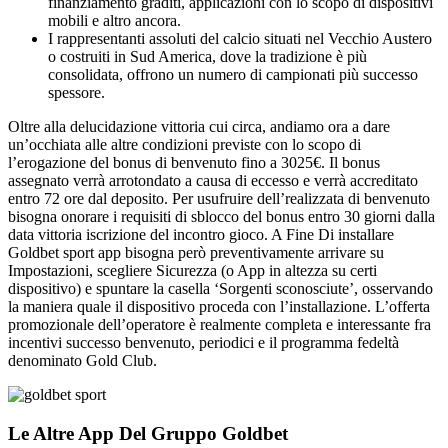
finanziamento graditi, applicazioni con lo scopo di dispositivi
mobili e altro ancora.
I rappresentanti assoluti del calcio situati nel Vecchio Austero
o costruiti in Sud America, dove la tradizione è più
consolidata, offrono un numero di campionati più successo
spessore.
Oltre alla delucidazione vittoria cui circa, andiamo ora a dare
un’occhiata alle altre condizioni previste con lo scopo di
l’erogazione del bonus di benvenuto fino a 3025€. Il bonus
assegnato verrà arrotondato a causa di eccesso e verrà accreditato
entro 72 ore dal deposito. Per usufruire dell’realizzata di benvenuto
bisogna onorare i requisiti di sblocco del bonus entro 30 giorni dalla
data vittoria iscrizione del incontro gioco. A Fine Di installare
Goldbet sport app bisogna però preventivamente arrivare su
Impostazioni, scegliere Sicurezza (o App in altezza su certi
dispositivo) e spuntare la casella ‘Sorgenti sconosciute’, osservando
la maniera quale il dispositivo proceda con l’installazione. L’offerta
promozionale dell’operatore è realmente completa e interessante fra
incentivi successo benvenuto, periodici e il programma fedeltà
denominato Gold Club.
Le Altre App Del Gruppo Goldbet