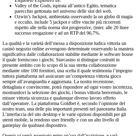
Esqueleto Explosivo tre.
Valley of the Gods, ispirata all’antico Egitto, tematica
parecchio gettonata nel universo delle slot del web.
Ozwin’s Jackpot, ambientata osservando la un globo di magia
e occulto, include 5 jackpot e offre vincite più ricorrenti
rispetto alle nella norma slot progressive, (inter. alle 20 linee
successo erogazione e ad un RTP del 96,7%.
La qualità e la varietà dell’messa a disposizione ludica vittoria un
casinò negozio online avvengono determinate osservando la maniera
significativa dalle collaborazioni stabilite mediante le software house
il quale forniscono i giochi. Starcasino si distingue costruiti in
presente ambito con lo scopo di la sua stretta collaborazione
mediante oltre 100 fornitori, una scelta il quale testimonia l’impegno
tuttora piattaforma nel assicurare un’competenza vittoria gioco
sempre all’avanguardia e aggiornata. La nostra recensione,
dettagliata e convincente, potrà rispondere ad ogni vostro incertezza,
mostrandovi la selezione dei giochi, i bonus vittoria benvenuto, le
misure vittoria sicurezza e qualunque diverso lavoro offerto
dall’operatore. La piattaforma Goldbet è, secondo l’opinione del
nostro team, una delle piu importanti presenti nel panorama Italia.
L’interfaccia del sito desktop e le varie opzioni disponibili per gli
utenti mobile, la rendono user friendly e con un alto livello di
gameplay da qualsiasi dispositivo.
Questo vi verrà assegnato entro un’ora dall’iscrizione, e sarà