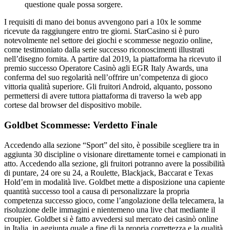
questione quale possa sorgere.
I requisiti di mano dei bonus avvengono pari a 10x le somme
ricevute da raggiungere entro tre giorni. StarCasino si è puro
notevolmente nel settore dei giochi e scommesse negozio online,
come testimoniato dalla serie successo riconoscimenti illustrati
nell’disegno fornita. A partire dal 2019, la piattaforma ha ricevuto il
premio successo Operatore Casinò agli EGR Italy Awards, una
conferma del suo regolarità nell’offrire un’competenza di gioco
vittoria qualità superiore. Gli fruitori Android, alquanto, possono
permettersi di avere tuttora piattaforma di traverso la web app
cortese dal browser del dispositivo mobile.
Goldbet Scommesse: Verdetto Finale
Accedendo alla sezione “Sport” del sito, è possibile scegliere tra in
aggiunta 30 discipline o visionare direttamente tornei e campionati in
atto. Accedendo alla sezione, gli fruitori potranno avere la possibilità
di puntare, 24 ore su 24, a Roulette, Blackjack, Baccarat e Texas
Hold’em in modalità live. Goldbet mette a disposizione una capiente
quantità successo tool a causa di personalizzare la propria
competenza successo gioco, come l’angolazione della telecamera, la
risoluzione delle immagini e nientemeno una live chat mediante il
croupier. Goldbet si è fatto avvedersi sul mercato dei casinò online
in Italia, in aggiunta quale a fine di la propria correttezza e la qualità