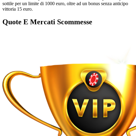
sottile per un limite di 1000 euro, oltre ad un bonus senza anticipo
vittoria 15 euro.
Quote E Mercati Scommesse