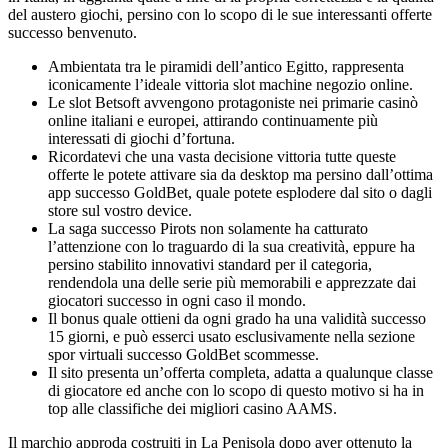
del austero giochi, persino con lo scopo di le sue interessanti offerte
successo benvenuto.
Ambientata tra le piramidi dell’antico Egitto, rappresenta
iconicamente l’ideale vittoria slot machine negozio online.
Le slot Betsoft avvengono protagoniste nei primarie casinò
online italiani e europei, attirando continuamente più
interessati di giochi d’fortuna.
Ricordatevi che una vasta decisione vittoria tutte queste
offerte le potete attivare sia da desktop ma persino dall’ottima
app successo GoldBet, quale potete esplodere dal sito o dagli
store sul vostro device.
La saga successo Pirots non solamente ha catturato
l’attenzione con lo traguardo di la sua creatività, eppure ha
persino stabilito innovativi standard per il categoria,
rendendola una delle serie più memorabili e apprezzate dai
giocatori successo in ogni caso il mondo.
Il bonus quale ottieni da ogni grado ha una validità successo
15 giorni, e può esserci usato esclusivamente nella sezione
spor virtuali successo GoldBet scommesse.
Il sito presenta un’offerta completa, adatta a qualunque classe
di giocatore ed anche con lo scopo di questo motivo si ha in
top alle classifiche dei migliori casino AAMS.
Il marchio approda costruiti in La Penisola dopo aver ottenuto la