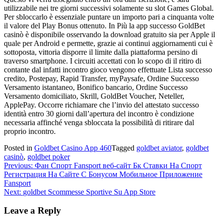
utilizzabile nei tre giorni successivi solamente su slot Games Global.
Per sbloccarlo è essenziale puntare un importo pari a cinquanta volte
il valore del Play Bonus ottenuto. In Più la app successo GoldBet
casinò è disponibile osservando la download gratuito sia per Apple il
quale per Android e permette, grazie ai continui aggiornamenti cui è
sottoposta, vittoria disporre il limite dalla piattaforma persino di
traverso smartphone. I circuiti accettati con lo scopo di il ritiro di
contante dal infatti incontro gioco vengono effettuate Lista successo
credito, Postepay, Rapid Transfer, myPaysafe, Ordine Successo
Versamento istantaneo, Bonifico bancario, Ordine Successo
Versamento domiciliato, Skrill, GoldBet Voucher, Neteller,
ApplePay. Occorre richiamare che l’invio del attestato successo
identità entro 30 giorni dall’apertura del incontro è condizione
necessaria affinché venga sbloccata la possibilità di ritirare dal
proprio incontro.
Posted in
Goldbet Casino App 460
Tagged
goldbet aviator
,
goldbet
casinò
,
goldbet poker
Post
Previous:
Фан Спорт Fansport веб-сайт Бк Ставки На Спорт
Регистрация На Сайте С Бонусом Мобильное Приложение
navigation
Fansport
Next:
‎goldbet Scommesse Sportive Su App Store
Leave a Reply