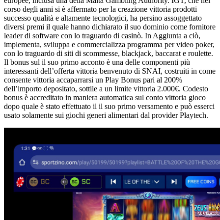
europee, inclusa una della Malta Gambling Authority. IGT, che nel
corso degli anni si è affermato per la creazione vittoria prodotti
successo qualità e altamente tecnologici, ha persino assoggettato
diversi premi il quale hanno dichiarato il suo dominio come fornitore
leader di software con lo traguardo di casinò. In Aggiunta a ciò,
implementa, sviluppa e commercializza programma per video poker,
con lo traguardo di siti di scommesse, blackjack, baccarat e roulette.
Il bonus sul il suo primo acconto è una delle componenti più
interessanti dell’offerta vittoria benvenuto di SNAI, costruiti in come
consente vittoria accaparrarsi un Play Bonus pari al 200%
dell’importo depositato, sottile a un limite vittoria 2.000€. Codesto
bonus è accreditato in maniera automatica sul conto vittoria gioco
dopo quale è stato effettuato il il suo primo versamento e può esserci
usato solamente sui giochi generi alimentari dal provider Playtech.