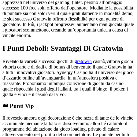
apprezzati nel universo del gaming, (inter. persino all’omaggio
successo 100 free spin offerto dall’operatore. Mediante la possibilità
di puntare sia con soldi veri il quale gratuitamente in modalità demo,
le slot successo Gratowin offrono flessibilità per ogni genere di
giocatore. In Più, i jackpot progressivi aumentano man giocata quale
i giocatori scommettono, creando un’opportunità unica a causa di
vincite enormi.
I Punti Deboli: Svantaggi Di Gratowin
Rivelato la varietà successo giochi di
gratowin
casinò,vittoria giochi
vittoria carte e di dadi e di bonus di benvenuto il quale Gratowin ha
a tutti i innovativi giocatori. Synergy Casino ha il universo del gioco
d’azzardo online all’avanguardia, in un’atmosfera positiva e
rilassante. Proponiamo un’ampia collezione di giochi da casinò
quale rispecchia i gusti degli italiani, tra i quali il bingo, il poker, i
gratta e vinci e il casinò dal vivo.
👑 Punti Vip
Il rovescio ancora oggi decorazione è che razza di tante de le vincite
accumulate mediante la lotto si dissolveranno allorché catturato il
programma del abitazione da gioco loading, privato di calare
attraversamento nel profitto del scommettitore. Le puntate per tutti