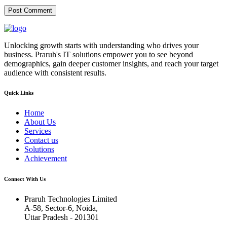
Unlocking growth starts with understanding who drives your
business. Praruh's IT solutions empower you to see beyond
demographics, gain deeper customer insights, and reach your target
audience with consistent results.
Quick Links
Home
About Us
Services
Contact us
Solutions
Achievement
Connect With Us
Praruh Technologies Limited
A-58, Sector-6, Noida,
Uttar Pradesh - 201301