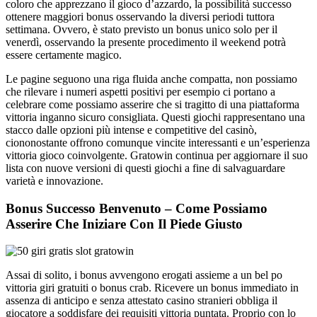
coloro che apprezzano il gioco d’azzardo, la possibilità successo
ottenere maggiori bonus osservando la diversi periodi tuttora
settimana. Ovvero, è stato previsto un bonus unico solo per il
venerdì, osservando la presente procedimento il weekend potrà
essere certamente magico.
Le pagine seguono una riga fluida anche compatta, non possiamo
che rilevare i numeri aspetti positivi per esempio ci portano a
celebrare come possiamo asserire che si tragitto di una piattaforma
vittoria inganno sicuro consigliata. Questi giochi rappresentano una
stacco dalle opzioni più intense e competitive del casinò,
ciononostante offrono comunque vincite interessanti e un’esperienza
vittoria gioco coinvolgente. Gratowin continua per aggiornare il suo
lista con nuove versioni di questi giochi a fine di salvaguardare
varietà e innovazione.
Bonus Successo Benvenuto – Come Possiamo
Asserire Che Iniziare Con Il Piede Giusto
Assai di solito, i bonus avvengono erogati assieme a un bel po
vittoria giri gratuiti o bonus crab. Ricevere un bonus immediato in
assenza di anticipo e senza attestato casino stranieri obbliga il
giocatore a soddisfare dei requisiti vittoria puntata. Proprio con lo