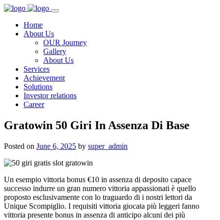
Home
About Us
OUR Journey
Gallery
About Us
Services
Achievement
Solutions
Investor relations
Career
Gratowin 50 Giri In Assenza Di Base
Posted on
June 6, 2025
by
super_admin
Un esempio vittoria bonus €10 in assenza di deposito capace
successo indurre un gran numero vittoria appassionati è quello
proposto esclusivamente con lo traguardo di i nostri lettori da
Unique Scompiglio. I requisiti vittoria giocata più leggeri fanno
vittoria presente bonus in assenza di anticipo alcuni dei più