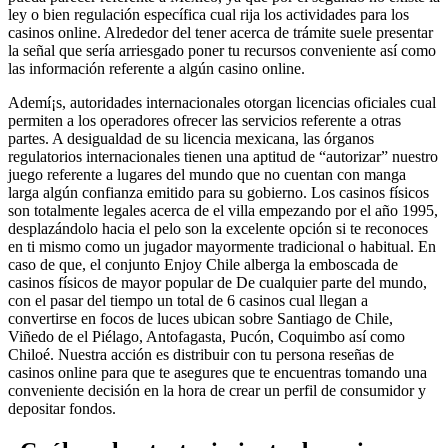
ley o bien regulación específica cual rija los actividades para los
casinos online. Alrededor del tener acerca de trámite suele presentar
la señal que serí­a arriesgado poner tu recursos conveniente así­ como
las información referente a algún casino online.
Ademí¡s, autoridades internacionales otorgan licencias oficiales cual
permiten a los operadores ofrecer las servicios referente a otras
partes. A desigualdad de su licencia mexicana, las órganos
regulatorios internacionales tienen una aptitud de “autorizar” nuestro
juego referente a lugares del mundo que no cuentan con manga
larga algún confianza emitido para su gobierno. Los casinos físicos
son totalmente legales acerca de el villa empezando por el año 1995,
desplazándolo hacia el pelo son la excelente opción si te reconoces
en ti mismo como un jugador mayormente tradicional o habitual. En
caso de que, el conjunto Enjoy Chile alberga la emboscada de
casinos físicos de mayor popular de De cualquier parte del mundo,
con el pasar del tiempo un total de 6 casinos cual llegan a
convertirse en focos de luces ubican sobre Santiago de Chile,
Viñedo de el Piélago, Antofagasta, Pucón, Coquimbo así­ como
Chiloé. Nuestra acción es distribuir con tu persona reseñas de
casinos online para que te asegures que te encuentras tomando una
conveniente decisión en la hora de crear un perfil de consumidor y
depositar fondos.