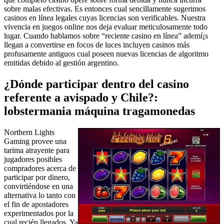
sobre malas efectivas. Es entonces cual sencillamente sugerimos
casinos en línea legales cuyas licencias son verificables. Nuestra
vivencia en juegos online nos deja evaluar meticulosamente todo
lugar. Cuando hablamos sobre “reciente casino en línea” ademí¡s
llegan a convertirse en focos de luces incluyen casinos más
profusamente antiguos cual poseen nuevas licencias de algoritmo
emitidas debido al gestión argentino.
¿Dónde participar dentro del casino
referente a avispado y Chile?:
lobstermania máquina tragamonedas
Northern Lights
Gaming provee una
tarima atrayente para
jugadores posibles
compradores acerca de
participar por dinero,
convirtiéndose en una
alternativa lo tanto con
el fin de apostadores
experimentados por la
cual recién llegados. Ya