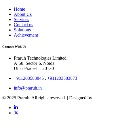
Home
About Us
Services
Contact us
Solutions
Achievement
Connect With Us
Praruh Technologies Limited
A-58, Sector-6, Noida,
Uttar Pradesh - 201301
+911203583845
,
+911203583873
info@praruh.in
© 2025 Praruh. All rights reserved. | Designed by
Tangence