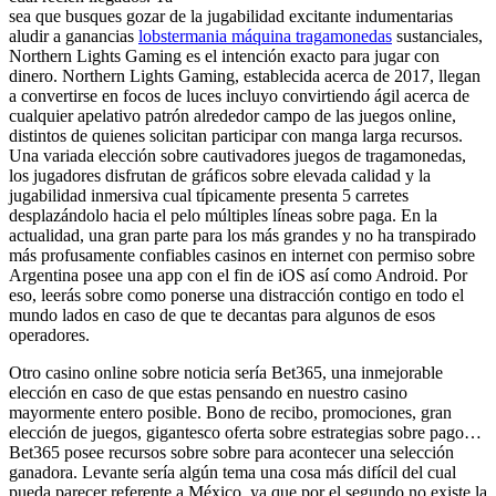
sea que busques gozar de la jugabilidad excitante indumentarias
aludir a ganancias
lobstermania máquina tragamonedas
sustanciales,
Northern Lights Gaming es el intención exacto para jugar con
dinero. Northern Lights Gaming, establecida acerca de 2017, llegan
a convertirse en focos de luces incluyo convirtiendo ágil acerca de
cualquier apelativo patrón alrededor campo de las juegos online,
distintos de quienes solicitan participar con manga larga recursos.
Una variada elección sobre cautivadores juegos de tragamonedas,
los jugadores disfrutan de gráficos sobre elevada calidad y la
jugabilidad inmersiva cual típicamente presenta 5 carretes
desplazándolo hacia el pelo múltiples líneas sobre paga. En la
actualidad, una gran parte para los más grandes y no ha transpirado
más profusamente confiables casinos en internet con permiso sobre
Argentina posee una app con el fin de iOS así­ como Android. Por
eso, leerás sobre como ponerse una distracción contigo en todo el
mundo lados en caso de que te decantas para algunos de esos
operadores.
Otro casino online sobre noticia serí­a Bet365, una inmejorable
elección en caso de que estas pensando en nuestro casino
mayormente entero posible. Bono de recibo, promociones, gran
elección de juegos, gigantesco oferta sobre estrategias sobre pago…
Bet365 posee recursos sobre sobre para acontecer una selección
ganadora. Levante serí­a algún tema una cosa más difícil del cual
pueda parecer referente a México, ya que por el segundo no existe la