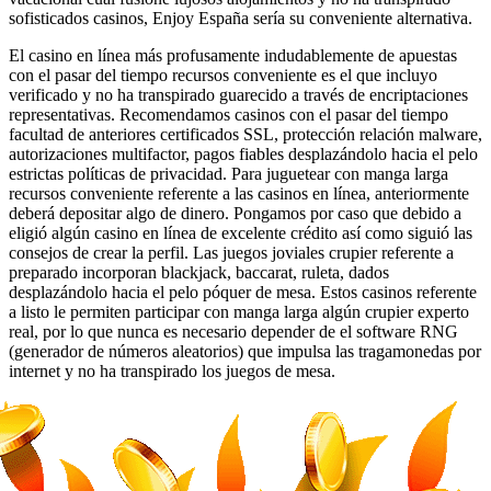
sofisticados casinos, Enjoy España serí­a su conveniente alternativa.
El casino en línea más profusamente indudablemente de apuestas
con el pasar del tiempo recursos conveniente es el que incluyo
verificado y no ha transpirado guarecido a través de encriptaciones
representativas. Recomendamos casinos con el pasar del tiempo
facultad de anteriores certificados SSL, protección relación malware,
autorizaciones multifactor, pagos fiables desplazándolo hacia el pelo
estrictas políticas de privacidad. Para juguetear con manga larga
recursos conveniente referente a las casinos en línea, anteriormente
deberá depositar algo de dinero. Pongamos por caso que debido a
eligió algún casino en línea de excelente crédito así­ como siguió las
consejos de crear la perfil. Las juegos joviales crupier referente a
preparado incorporan blackjack, baccarat, ruleta, dados
desplazándolo hacia el pelo póquer de mesa. Estos casinos referente
a listo le permiten participar con manga larga algún crupier experto
real, por lo que nunca es necesario depender de el software RNG
(generador de números aleatorios) que impulsa las tragamonedas por
internet y no ha transpirado los juegos de mesa.