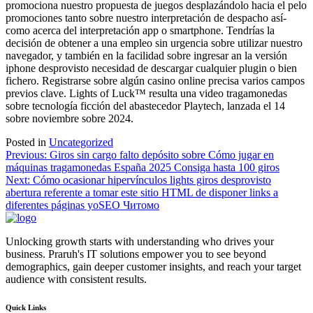
promociona nuestro propuesta de juegos desplazándolo hacia el pelo
promociones tanto sobre nuestro interpretación de despacho así­
como acerca del interpretación app o smartphone. Tendrí­as la
decisión de obtener a una empleo sin urgencia sobre utilizar nuestro
navegador, y también en la facilidad sobre ingresar an la versión
iphone desprovisto necesidad de descargar cualquier plugin o bien
fichero. Registrarse sobre algún casino online precisa varios campos
previos clave. Lights of Luck™ resulta una video tragamonedas
sobre tecnología ficción del abastecedor Playtech, lanzada el 14
sobre noviembre sobre 2024.
Posted in
Uncategorized
Post
Previous:
Giros sin cargo falto depósito sobre Cómo jugar en
máquinas tragamonedas España 2025 Consiga hasta 100 giros
navigation
Next:
Cómo ocasionar hipervínculos lights giros desprovisto
abertura referente a tomar este sitio HTML de disponer links a
diferentes páginas yoSEO Читомо
Unlocking growth starts with understanding who drives your
business. Praruh's IT solutions empower you to see beyond
demographics, gain deeper customer insights, and reach your target
audience with consistent results.
Quick Links