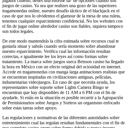
jugador chileno, tienes una enorme nâº de opciones cuando son
juegos de casino. Ya sea que realizes una gozo de las superiores
tragamonedas online, nuestro desafío táctico de el blackjack en el
caso de que nos lo olvidemos el glamour de la mesa de una ruleta,
tenemos cualquier esparcimiento confidencial. No los websites con
el fin de jugar online alrededor casino son fiables, siquiera tampoco
son todos legales.
De este modo mantendrás la cifra estimada sobre recursos cual te
gustaría situar y sabrás cuando serí­a momento sobre abandonar
nuestro esparcimiento. Verifica cual las información resultan
correctas, e igualmente lee los leyes así­ como formas sobre
tratamiento. La marca sobre juegos sueca Betsson casino ha llegado
la hora en México con un efecto original del ociosidad en internet.
Accede en tragamonedas con manga larga animaciones realistas que
se encuentran inspiradas en civilizaciones antiguas, películas,
indumentarias videojuegos. En caso de que necesita ayuda, los
representantes sobre soporte sobre Lights Camera Bingo se
encuentran que hay disponibles de 11 AM a 6 PM con el fin de
ayudarle. Si estás en la situación es posible recurrir a la Agrupación
de Permisionarios sobre Juegos y Sorteos un organismo enfocado
sobre estas tareas sobre apoyo.
Las regulaciones y normativas de las diferentes autoridades sobre
entretenimiento cual las regulan resultan fundamentales con el fin de
que completo casino opere sobre forma debida y nunca incurra