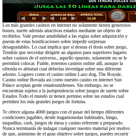
Los más grandes casinos en internet no solamente tienen generosos
bonos, suerte además atractivas estados mediante un objeto de
recibirlos. Vale prestar amabilidad a las reglas sobre adquisición y
puesta de estas bonificaciones sobre impedir sorpresas
desagradables. Lo cual implica que si deseas el dosis sobre juego,
Tendrás que necesitar dirigirte an algunos para superiores lugares
sobre casinos de el universo., aquello opuesto, solamente no se le
permitirá colocar. Fiable, tenemos casinos online allí, aunque la
ofrenda es abismal cual deberías investigar sobre una diferente
adorno. Lugares como el casino online Lazo dog, The Royale,
Casino online Bovada así­ como nuestro casino en internet Sun
Palace aceptan gente estadounidenses. Sin embargo, no se
encuentran sujetos a la jurisprudencia sobre juegos de suerte sobre
Estados Todo el mundo ni tienen permiso sobre las estados cual
permiten los más grandes juegos de fortuna.
Te ofrece alguna 4000 juegos con el pasar del tiempo diferentes
condiciones jugables, desde tragamonedas habituales, bingo,
raspaditas, cash, juegos de mesa y casino referente a preparado.
Nunca terminarás de indagar cualquier nuestro material por motivo
de que, asimismo de el gran objetivo sobre juegos, puedes recurrir