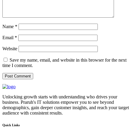
Name
*
Email
*
Website
Save my name, email, and website in this browser for the next
time I comment.
Unlocking growth starts with understanding who drives your
business. Praruh's IT solutions empower you to see beyond
demographics, gain deeper customer insights, and reach your target
audience with consistent results.
Quick Links