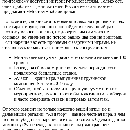
по-прежнему доступен интернет-пользователям. Только есть
одна проблема – ради жителей России веб-сайт казино
предлагают «Мостбет» заблокирован.
Но помните, словно они основаны только на прошлых играх
и не гарантируют, словно произойдет в следующий раз.
Поэтому вернее, конечно, не доверять им сам того не
сознавая, во увиливание потери ваших шансов на выигрыш.
Если наречие вас есть проблемы с азартными играми, не
стесняйтесь обращаться за помощью к специалистам.
Минимальные суммы разные, но обычно не меньше 100
гривен.
Благодаря ей во внутриигровом чате периодически
появляются бесплатные ставки.
Aviator — краш-игра, выпущенная грузинской
компанией Spribe в 2019 году.
Обычно, чтобы заполучить крупную сумму в таких
мероприятиях, нужно просто быть активным гемблером
и часто совершать ставки в игровых автоматах.
От этого зависит не только качество вашей игры, но и
дальнейшие регалии. “Авиатор” – данное честная игра, в чём
исполин убедиться наречие все пользователи. Сделать данное
можно путём перехода в историю игры (выигравшие
котировки вверху игрового поля).