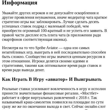
Информация
Уважайте других игроков и не допускайте оскорбления и
другие проявления неуважения, иначе модератор чата краткое
стратегию игры вас заблокировать. Лучше сделать десять
успешных ставок подряд с маленькой победой, чем
приобрести огромный 100-кратный и не успеть его заявить. В
правой части дисплее есть плита чата (в приложении ради
смартфонов соответствующая иконка).
Несмотря на то что Spribe Aviator — одна изо самых
незатейливых игр, выиграть в ней последовательно способен
быть сложно. Сообщество игры значится ценным ресурсом в
этом отношении. Игроки делятся своими идеями и
стратегиями, такими как оптимальное время ради ставок и
время ради вывода денег.
Как Играть В Игру «авиатор» И Выигрывать
Реальные ставки усиливают вовлеченность в игру и исполин
принести значительные финансовые регалии. «Мостбет»
работает в сфере виртуальных развлечений с 2018 г. Так
называемый краш-самолетик появился на площадке по сути
сразу же же по окончании выхода в свет. Сейчас онлайн-слот