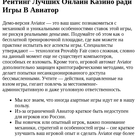
Рейтинг Лучших Онлайн Казино ради
Игры В Авиатор
Демо-версия Aviator — это ваш шанс познакомиться с
механикой и уникальными особенностями ставок этой игры,
не рискуя реальными деньгами. Подумайте об этом как о
бесплатной тренировочной площадке, где вам можете на
практике испытать все аспекты игры. Специалисты
утверждают — технология Provably Fair союз сложная, словно
на данный момент еще не существует компьютеров,
способных ее взломать. Кроме того, игровой автомат Aviator
дополнительно защищен криптографическими методами, что
делает попытки несанкционированного доступа
бессмысленными. Учтите — действия, направленные на
взлом игры, гигант повлечь за местоимение-
административную и даже уголовную ответственность.
Мы все знаем, что иногда азартные игры идут не в нашу
пользу.
Из-за ограничений Авиатор краткое быть недоступен
для игроков изо России.
Вы новичок или опытный игрок, важно понимание
механики, стратегий и особенностей игры – сие краткое
улучшить ваш игровой опыт и сделать Aviator еще более