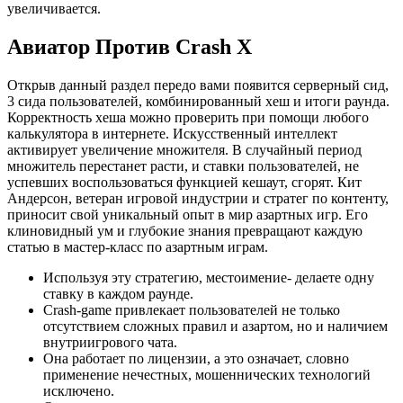
увеличивается.
Авиатор Против Crash X
Открыв данный раздел передо вами появится серверный сид,
3 сида пользователей, комбинированный хеш и итоги раунда.
Корректность хеша можно проверить при помощи любого
калькулятора в интернете. Искусственный интеллект
активирует увеличение множителя. В случайный период
множитель перестанет расти, и ставки пользователей, не
успевших воспользоваться функцией кешаут, сгорят. Кит
Андерсон, ветеран игровой индустрии и стратег по контенту,
приносит свой уникальный опыт в мир азартных игр. Его
клиновидный ум и глубокие знания превращают каждую
статью в мастер-класс по азартным играм.
Используя эту стратегию, местоимение- делаете одну
ставку в каждом раунде.
Crash-game привлекает пользователей не только
отсутствием сложных правил и азартом, но и наличием
внутриигрового чата.
Она работает по лицензии, а это означает, словно
применение нечестных, мошеннических технологий
исключено.