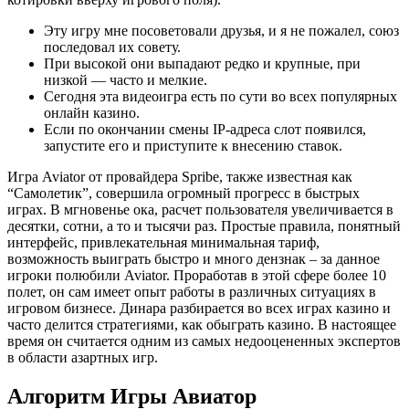
Эту игру мне посоветовали друзья, и я не пожалел, союз
последовал их совету.
При высокой они выпадают редко и крупные, при
низкой — часто и мелкие.
Сегодня эта видеоигра есть по сути во всех популярных
онлайн казино.
Если по окончании смены IP-адреса слот появился,
запустите его и приступите к внесению ставок.
Игра Aviator от провайдера Spribe, также известная как
“Самолетик”, совершила огромный прогресс в быстрых
играх. В мгновенье ока, расчет пользователя увеличивается в
десятки, сотни, а то и тысячи раз. Простые правила, понятный
интерфейс, привлекательная минимальная тариф,
возможность выиграть быстро и много дензнак – за данное
игроки полюбили Aviator. Проработав в этой сфере более 10
полет, он сам имеет опыт работы в различных ситуациях в
игровом бизнесе. Динара разбирается во всех играх казино и
часто делится стратегиями, как обыграть казино. В настоящее
время он считается одним из самых недооцененных экспертов
в области азартных игр.
Алгоритм Игры Авиатор