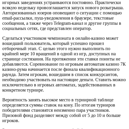
игорных заведениях устраиваются постоянно. Практически
всякую недельку провозглашается запуск нового розыгрыша.
Авторизованных юзеров оповещают о ситуации с помощью
email-рассылки, пуш-уведомления в браузере, текстовые
сообщения, а также через Telegram-канал и другие группы в
социальных сетях, где представлен оператор.
Сделаться участником чемпионата в онлайн-казино может
вошедший пользователь, который успешно прошел
отборочный этап. С целью этого нужно выполнить по
крайней мере 10 вращений в одной из игр, доступных на
странице состязания. На протяжении эти ставки поинты не
добавляются. Соревнование по игровым автоматам казино 7К
казино-рума начинается после финала квалификационного
раунда. Затем игрокам, вошедшим в список конкурсантов,
необходимо участвовать на настоящие деньги. Ставить можно
исключительно в игровых автоматах, задействованных в
конкретном турнире.
Вероятность занять высокое место в турнирной таблице
определяется суммы ставок на кону. По итогам турниров
победителями становятся неизменно пара участников.
Призовой фонд разделяют между собой от 5 до 10 и больше
игроков.