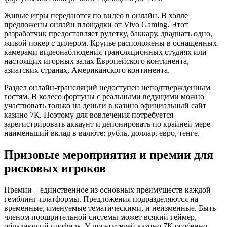
Живые игры передаются по видео в онлайн. В холле
предложены онлайн площадки от Vivo Gaming. Этот
разработчик предоставляет рулетку, баккару, двадцать одно,
живой покер с дилером. Крупье расположены в оснащенных
камерами видеонаблюдения трансляционных студиях или
настоящих игорных залах Европейского континента,
азиатских странах, Американского континента.
Раздел онлайн-трансляций недоступен неподтвержденным
гостям. В колесо фортуны с реальными ведущими можно
участвовать только на деньги в казино официальный сайт
казино 7К. Поэтому для вовлечения потребуется
зарегистрировать аккаунт и депонировать по крайней мере
наименьший вклад в валюте: рубль, доллар, евро, тенге.
Призовые мероприятия и премии для
рисковых игроков
Премии – единственное из основных преимуществ каждой
гемблинг-платформы. Предложения подразделяются на
временные, именуемые тематическими, и неизменные. Быть
членом поощрительной системы может всякий геймер,
обладающий профиль. У посетителей казино 7К особенно