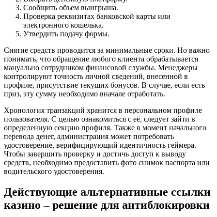
Сообщить объем выигрыша.
Проверка реквизитах банковской карты или
электронного кошелька.
Утвердить подачу формы.
Снятие средств проводится за минимальные сроки. Но важно
понимать, что обращение любого клиента обрабатывается
мануально сотрудником финансовой службы. Менеджеры
контролируют точность личной сведений, внесенной в
профиле, присутствие текущих бонусов. В случае, если есть
приз, эту сумму необходимо вначале отработать.
Хронология транзакций хранится в персональном профиле
пользователя. С целью ознакомиться с её, следует зайти в
определенную секцию профиля. Также в момент начального
перевода денег, администрация может потребовать
удостоверение, верифицирующий идентичность геймера.
Чтобы завершить проверку и достичь доступ к выводу
средств, необходимо предоставить фото снимок паспорта или
водительского удостоверения.
Действующие альтернативные ссылки
казино – решение для антиблокировки