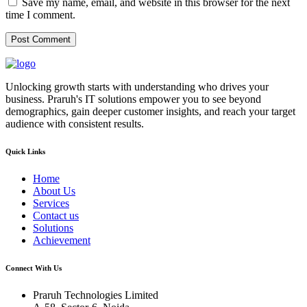
Save my name, email, and website in this browser for the next
time I comment.
Unlocking growth starts with understanding who drives your
business. Praruh's IT solutions empower you to see beyond
demographics, gain deeper customer insights, and reach your target
audience with consistent results.
Quick Links
Home
About Us
Services
Contact us
Solutions
Achievement
Connect With Us
Praruh Technologies Limited