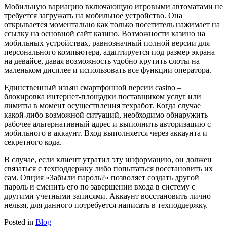
Мобильную вариацию включающую игровыми автоматами не
требуется загружать на мобильное устройство. Она
открывается моментально как только посетитель нажимает на
ссылку на основной сайт казино. Возможности казино на
мобильных устройствах, равнозначный полной версии для
персонального компьютера, адаптируется под размер экрана
на девайсе, давая возможность удобно крутить слоты на
маленьком дисплее и использовать все функции оператора.
Единственный изъян смартфонной версии casino –
блокировка интернет-площадки поставщиком услуг или
лимиты в момент осуществления техработ. Когда случае
какой-либо возможной ситуаций, необходимо обнаружить
рабочее альтернативный адрес и выполнить авторизацию с
мобильного в аккаунт. Вход выполняется через аккаунта и
секретного кода.
В случае, если клиент утратил эту информацию, он должен
связаться с техподдержку либо попытаться восстановить их
сам. Опция «Забыли пароль?» позволяет создать другой
пароль и сменить его по завершении входа в систему с
другими учетными записями. Аккаунт восстановить лично
нельзя, для данного потребуется написать в техподдержку.
Posted in
Blog