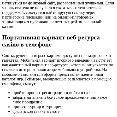
наткнуться на фейковый сайт, разработанный жуликами. Если
у пользователя не получается связаться со технической
поддержкой, советуется найти другую ссылку через
партнерские площадки или на онлайн-платформах,
занимающихся публикацией честных рейтингов онлайн
казино.
Портативная вариант веб-ресурса –
casino в телефоне
Слоты, рулетка и игры с картами доступны на смартфонах и
гаджетах. Мобильная вариант игорного заведения выступает
как адаптивный вариант веб-ресурса, который запускается по
ссылке в интернет-навигаторе мобильного устройства. На
мобильной онлайн платформе представлен идентичный
каталог игр. Геймеры, выбирающие развлекаться с помощью
смартфона, смогут:
пройти процесс регистрации и войти в casino;
забрать начальный бонусное предложение или какое-
либо поощрение;
принять турнир в турнире;
сделать ход ставку в слоте.