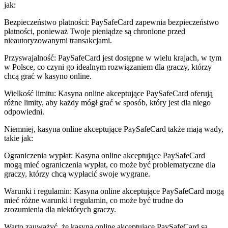
jak:
Bezpieczeństwo płatności: PaySafeCard zapewnia bezpieczeństwo
płatności, ponieważ Twoje pieniądze są chronione przed
nieautoryzowanymi transakcjami.
Przyswajalność: PaySafeCard jest dostępne w wielu krajach, w tym
w Polsce, co czyni go idealnym rozwiązaniem dla graczy, którzy
chcą grać w kasyno online.
Wielkość limitu: Kasyna online akceptujące PaySafeCard oferują
różne limity, aby każdy mógł grać w sposób, który jest dla niego
odpowiedni.
Niemniej, kasyna online akceptujące PaySafeCard także mają wady,
takie jak:
Ograniczenia wypłat: Kasyna online akceptujące PaySafeCard
mogą mieć ograniczenia wypłat, co może być problematyczne dla
graczy, którzy chcą wypłacić swoje wygrane.
Warunki i regulamin: Kasyna online akceptujące PaySafeCard mogą
mieć różne warunki i regulamin, co może być trudne do
zrozumienia dla niektórych graczy.
Warto zauważyć, że kasyna online akceptujące PaySafeCard są