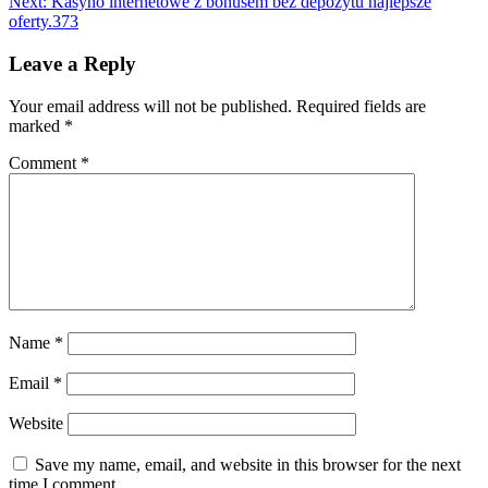
Next:
Kasyno internetowe z bonusem bez depozytu najlepsze
navigation
oferty.373
Leave a Reply
Your email address will not be published.
Required fields are
marked
*
Comment
*
Name
*
Email
*
Website
Save my name, email, and website in this browser for the next
time I comment.