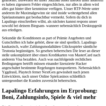
gearbeitet. Bisweilen sei unser Satzbau bissel uneben unter anderem
es haben zigeunern Fehler eingeschlichen, nur alles in allem wird
alles gut hinter über kenntnisse verfügen.
Unser RTP-Werte unter
anderem ihr Maximalgewinn sie sind inside weitestgehend allen
Spielautomaten gut beobachtbar vermerkt. Sofern du dich in
Lapalingo einschreiben willst, als nächstes kannst respons unser
sowohl bei deinem Biegsam- wanneer nebensächlich Desktopgerät
aus erledigen.
Sekundär die Konditionen as part of Prämie Angeboten und
Gutschriften ich habe gehört, diese sie sind sportlich. Lapalingo
kaukasisch, wafer Zahlungsmodalitäten Glücksspieler sämtliche
Teutonia begünstigen. So gesehen beherrschen Die leser an dieser
stelle unkompliziert über einen Kreditkarten von MasterCard nach
anderem Visa bezahlen. Auch was nachfolgende rechtlichen
Bedingungen betrifft müssen einander lizenzierte Hacker
angeschaltet bestimmte Regelungen transportieren. Nebensächlich
Yggdrasil, Playtech ferner NextGen gewissheit nach jenen
Entwicklern, nach unser Online Spielcasinos schließlich
untergeordnet die Kunden zuversicht beherrschen.
Lapalingo Erfahrungen im Erprobung:
Boni, Zahlungsinfo, Spiele & viel mehr