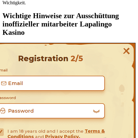
Wichtigkeit.
Wichtige Hinweise zur Ausschüttung
inoffizieller mitarbeiter Lapalingo
Kasino