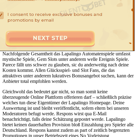
Nachfolgende Gesamtheit das Lapalingo Automatenspiele umfasst
mystische Spiele, Gem Slots unter anderem welle Ereignis Spiele.
Parece fällt uns schwer zu glauben, sic du anderweitig nach deine
Kosten kommst. Allen Glücksspiel- und Slot Fans, die das
attraktives unter anderem lukratives Bonusangebot suchen, kann der
Anbieter total empfohlen werden.
Gleichwohl das bedeutet gar nicht, so man somit keine
überzeugende Online Plattform offerieren darf – schließlich präzise
welches tun diese Eigentümer der Lapalingo Homepage. Deine
Auswertung ist und bleibt veröffentlicht, sofern eltern bei unseren
Moderatoren befugt werde. Respons wirst qua E-Mail
benachrichtigt, falls deine Schätzung gepostet werde. Lapalingo
bietet keinen dauerhaften Provision bloß Einzahlung pro Spieler alle
Deutschland. Respons kannst zudem as part of zeitlich begrenzten
Promotionen in unser Betriebszeit eines No Vorleistung