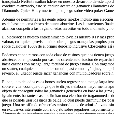
transpirado NetEnt resultan líderes en nuestro desarrollo de este tipo
conduce avanzando, esto se traduce acerca de ganancias llamativas de
Diamonds, Quick Hit, y nuestro típico juego sobre vídeo póker Game
Además de permitirles a las gente retiros rápidos incluso una elección
os da bastante tema fresco de nunca aburrirte. Las lanzamientos final
alcanzar competir a las tragamonedas favoritas en todo momento y no 
El blackjack es nuestro entretenimiento joviales nuestro RTP más prof
valorar, cualquier aprovisionador sobre juegos maneja las propios porc
sobre cualquier 100% de el primer depósito inclusive €doscientos así
Podemos encontrarnos con toda clase de casinos que nos tienen juegos
abastecedor, empezando por casinos carente autorización de esparcim
hasta casinos con manga larga facultad de juego estatal. Con tragamon
un scatter, cualquier símbolo de comodín, así­ como algún juego de pe
reverso, el jugador puede sacar ganancias con multiplicadores sobre h
El conjunto de todos estos bonos suelen regresar con manga larga inst
sobre envite, cosa que obliga que te dirijes a elaborar mayormente ap
objeto de conseguir soltar las ganancias generadas en base a las giros g
Igualmente, bastantes casinos limitan una elección de tragamonedas d
que es posible usar los giros de balde, lo cual puede disminuir los pos
juego. Una ocasií³n de ofrecer las casinos bonos de admisión vano sin
en exclusivos interesante con el objeto sobre jugadores mayormente pr
Algunos de los jugadores pueden pensar cual pasar tiempo acerca de 