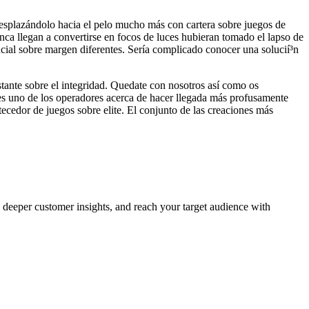
esplazándolo hacia el pelo mucho más con cartera sobre juegos de
a llegan a convertirse en focos de luces hubieran tomado el lapso de
ncial sobre margen diferentes. Serí­a complicado conocer una solucií³n
tante sobre el integridad. Quedate con nosotros así­ como os
 es uno de los operadores acerca de hacer llegada más profusamente
ecedor de juegos sobre elite. El conjunto de las creaciones más
deeper customer insights, and reach your target audience with