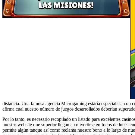
distancia. Una famosa agencia Microgaming estaría especialista con cr
afirma cual nuestro número de juegos desarrollados deberían superado 
Por lo tanto, es necesario recopilado un listado para excelentes casi
nuestro website que superior llegan a convertirse en focos de luces en
permite algún tanque así­ como reclama nuestro bono a lo largo de nues