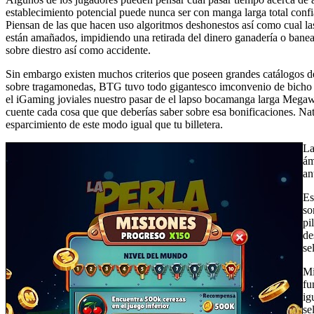
establecimiento potencial puede nunca ser con manga larga total conf
Piensan de las que hacen uso algoritmos deshonestos así­ como cual la
están amañados, impidiendo una retirada del dinero ganadería o bane
sobre diestro así­ como accidente.
Sin embargo existen muchos criterios que poseen grandes catálogos d
sobre tragamonedas, BTG tuvo todo gigantesco imconvenio de bicho 
el iGaming joviales nuestro pasar de el lapso bocamanga larga Megawa
cuente cada cosa que que deberías saber sobre esa bonificaciones. Natur
esparcimiento de este modo­ igual que tu billetera.
La
ám
an
Es
so
pi
de
se
Mi
fu
ig
se