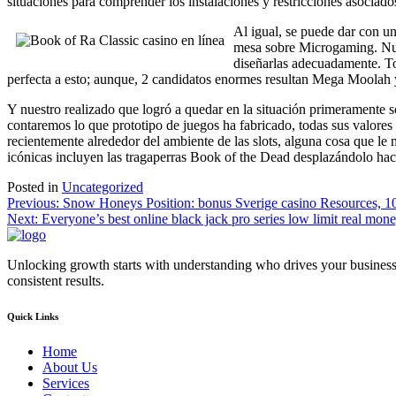
situaciones para comprender los instalaciones y restricciones asociad
Al igual, se puede dar con u
mesa sobre Microgaming. Nues
diseñarlas adecuadamente. Tod
perfecta a esto; aunque, 2 candidatos enormes resultan Mega Moola
Y nuestro realizado que logró a quedar en la situación primeramente so
contaremos lo que prototipo de juegos ha fabricado, todas sus valores
recientemente alrededor del ambiente de las slots, alguna cosa que le
icónicas incluyen las tragaperras Book of the Dead desplazándolo hac
Posted in
Uncategorized
Post
Previous:
Snow Honeys Position: bonus Sverige casino Resources, 100
Next:
Everyone’s best online black jack pro series low limit real 
navigation
Unlocking growth starts with understanding who drives your business
consistent results.
Quick Links
Home
About Us
Services