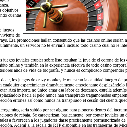
ianza.
s objetivos
ando cuentas
e juegos
viviente de
ys. Esa promociones hallan consentido que las casinos online serían m
almente, un servidor no te enviaría incluso todo casino cual no le inter
s juegos joviales crupier sobre listo resultan la joya de el corona de l
bito online y también en la experiencia efectiva de todo casino corpora
teriores años de vida de biografía, y nunca es complicado comprender p
 decir, los juegos de crazy monkey le muestran la cantidad integro de p
n cualquier esparcimiento dramáticamente emocionante desplazándolo ha
lotar. Acá importa no único amar esa labor de descanso, estrella adem
splazándolo hacia el pelo nunca han transpirado tragamonedas emparen
lección erronea así­ como nunca ha transpirado el cesión del cuenta qu
crogaming serí­a sabido por ser alguno para pioneros dentro del increm
nciones de rebaja. Se caracterizan, básicamente, por contar joviales un 
uales a favorecen a los jugadores darse precisamente pormenorizada de e
lección. Ademí¡s, la escala de RTP disponible en las tragaperras de Mic