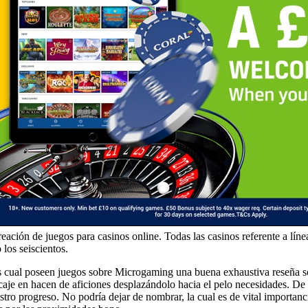
eación de juegos para casinos online. Todas las casinos referente a lín
los seiscientos.
nos cual poseen juegos sobre Microgaming una buena exhaustiva reseña so
caje en hacen de aficiones desplazándolo hacia el pelo necesidades. De o
tro progreso. No podría dejar de nombrar, la cual es de vital importanci