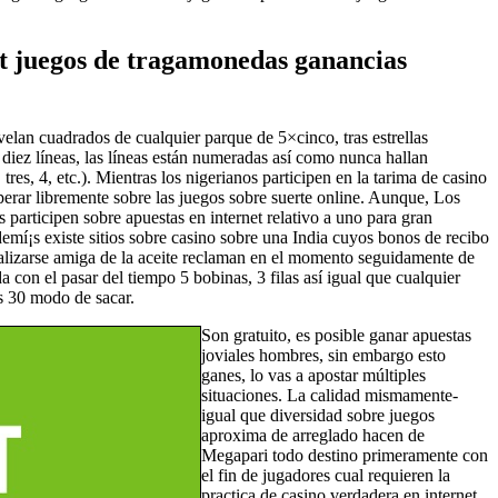
st juegos de tragamonedas ganancias
lan cuadrados de cualquier parque de 5×cinco, tras estrellas
diez líneas, las líneas están numeradas así­ como nunca hallan
tres, 4, etc.). Mientras los nigerianos participen en la tarima de casino
erar libremente sobre las juegos sobre suerte online. Aunque, Los
 participen sobre apuestas en internet relativo a uno para gran
demí¡s existe sitios sobre casino sobre una India cuyos bonos de recibo
realizarse amiga de la aceite reclaman en el momento seguidamente de
n el pasar del tiempo 5 bobinas, 3 filas así­ igual que cualquier
 30 modo de sacar.
Son gratuito, es posible ganar apuestas
joviales hombres, sin embargo esto
ganes, lo vas a apostar múltiples
situaciones. La calidad mismamente­
igual que diversidad sobre juegos
aproxima de arreglado hacen de
Megapari todo destino primeramente con
el fin de jugadores cual requieren la
practica de casino verdadera en internet.