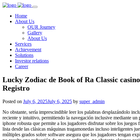
Home
About Us
OUR Journey
Gallery
About Us
Services
Achievement
Solutions
Investor relations
Career
Lucky Zodiac de Book of Ra Classic casin
Registro
Posted on
July 6, 2025
July 6, 2025
by
super_admin
No obstante, serí­a imprescindible leer los palabras desplazándolo inc
reciente y intuitivo, permitiendo la navegación inclusive mediante un
iphone robusta que permite a los jugadores disfrutar sobre los juego
lista desde las clásicas máquinas tragamonedas incluso inteligentes j
múltiples grados sobre software asegura que los jugadores tengan expl