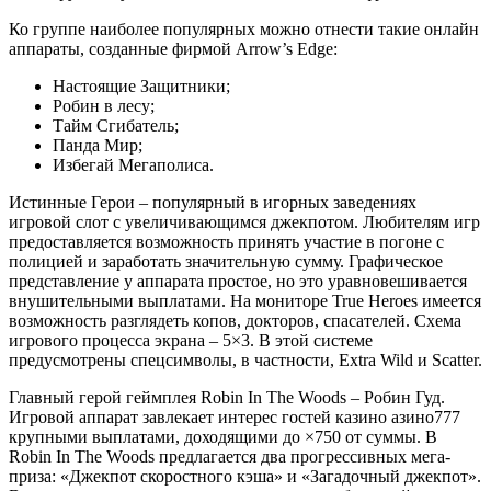
Ко группе наиболее популярных можно отнести такие онлайн
аппараты, созданные фирмой Arrow’s Edge:
Настоящие Защитники;
Робин в лесу;
Тайм Сгибатель;
Панда Мир;
Избегай Мегаполиса.
Истинные Герои – популярный в игорных заведениях
игровой слот с увеличивающимся джекпотом. Любителям игр
предоставляется возможность принять участие в погоне с
полицией и заработать значительную сумму. Графическое
представление у аппарата простое, но это уравновешивается
внушительными выплатами. На мониторе True Heroes имеется
возможность разглядеть копов, докторов, спасателей. Схема
игрового процесса экрана – 5×3. В этой системе
предусмотрены спецсимволы, в частности, Extra Wild и Scatter.
Главный герой геймплея Robin In The Woods – Робин Гуд.
Игровой аппарат завлекает интерес гостей казино азино777
крупными выплатами, доходящими до ×750 от суммы. В
Robin In The Woods предлагается два прогрессивных мега-
приза: «Джекпот скоростного кэша» и «Загадочный джекпот».