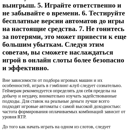
выигрыш. 5. Играйте ответственно и
не забывайте о времени. 6. Тестируйте
бесплатные версии автоматов до игры
на настоящие средства. 7. Не гонитесь
за потерями, это может привести к еще
большим убыткам. Следуя этим
советам, вы сможете наслаждаться
игрой в онлайн слоты более безопасно
и эффективно.
Вне зависимости от подбора игровых машин и их
особенностей, играть в гэмблинг-клуб следует сознательно.
Геймерам рекомендуется определять для себя пределы на
добычу и неудачу, внимательно изучать задействованные
подходы. Для ставок на реальные деньги лучше всего
подходят игровые автоматы с самой высокой доходностью:
частота формирования оплачиваемых комбинаций зависит от
уровня RTP.
До того как начать играть на одном из слотов, следует