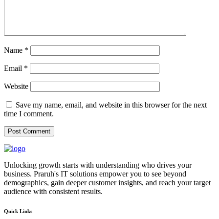
Name
*
Email
*
Website
Save my name, email, and website in this browser for the next
time I comment.
Unlocking growth starts with understanding who drives your
business. Praruh's IT solutions empower you to see beyond
demographics, gain deeper customer insights, and reach your target
audience with consistent results.
Quick Links