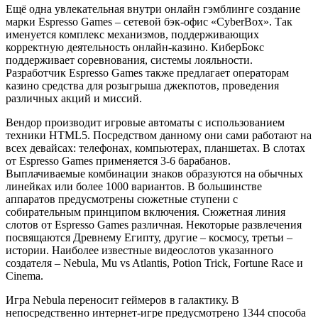
Ещё одна увлекательная внутри онлайн гэмблинге создание
марки Espresso Games – сетевой бэк-офис «CyberBox». Так
именуется комплекс механизмов, поддерживающих
корректную деятельность онлайн-казино. КиберБокс
поддерживает соревнования, системы лояльности.
Разработчик Espresso Games также предлагает операторам
казино средства для розыгрыша джекпотов, проведения
различных акций и миссий.
Вендор производит игровые автоматы с использованием
техники HTML5. Посредством данному они сами работают на
всех девайсах: телефонах, компьютерах, планшетах. В слотах
от Espresso Games применяется 3-6 барабанов.
Выплачиваемые комбинации знаков образуются на обычных
линейках или более 1000 вариантов. В большинстве
аппаратов предусмотрены сюжетные ступени с
собирательным принципом включения. Сюжетная линия
слотов от Espresso Games различная. Некоторые развлечения
посвящаются Древнему Египту, другие – космосу, третьи –
истории. Наиболее известные видеослотов указанного
создателя – Nebula, Mu vs Atlantis, Potion Trick, Fortune Race и
Cinema.
Игра Nebula переносит геймеров в галактику. В
непосредственно интернет-игре предусмотрено 1344 способа