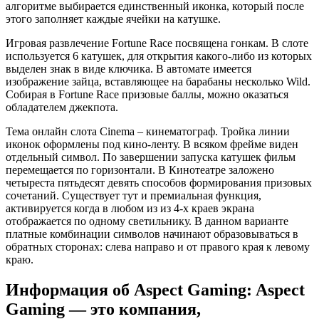
алгоритме выбирается единственный иконка, который после
этого заполняет каждые ячейки на катушке.
Игровая развлечение Fortune Race посвящена гонкам. В слоте
используется 6 катушек, для открытия какого-либо из которых
выделен знак в виде ключика. В автомате имеется
изображение зайца, вставляющее на барабаны несколько Wild.
Собирая в Fortune Race призовые баллы, можно оказаться
обладателем джекпота.
Тема онлайн слота Cinema – кинематограф. Тройка линии
иконок оформлены под кино-ленту. В всяком фрейме виден
отдельный символ. По завершении запуска катушек фильм
перемещается по горизонтали. В Кинотеатре заложено
четыреста пятьдесят девять способов формирования призовых
сочетаний. Существует тут и премиальная функция,
активируется когда в любом из из 4-х краев экрана
отображается по одному светильнику. В данном варианте
платные комбинации символов начинают образовываться в
обратных сторонах: слева направо и от правого края к левому
краю.
Информация об Aspect Gaming: Aspect
Gaming — это компания,