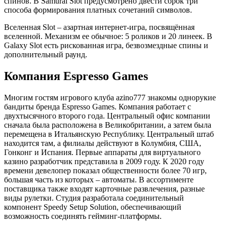
спинов. В Samurai Slot предусмотрено двести сорок три
способа формирования платных сочетаний символов.
Вселенная Slot – азартная интернет-игра, посвящённая
вселенной. Механизм ее обычное: 5 роликов и 20 линеек. В
Galaxy Slot есть рискованная игра, безвозмездные спины и
дополнительный раунд.
Компания Espresso Games
Многим гостям игрового клуба azino777 знакомы однорукие
бандиты бренда Espresso Games. Компания работает с
двухтысячного второго года. Центральный офис компании
сначала была расположена в Великобритании, а затем была
перемещена в Итальянскую Республику. Центральный штаб
находится там, а филиалы действуют в Колумбия, США,
Гонконг и Испания. Первые аппараты для виртуального
казино разработчик представила в 2009 году. К 2020 году
времени девелопер показал общественности более 70 игр,
большая часть из которых – автоматы. В ассортименте
поставщика также входят карточные развлечения, разные
виды рулетки. Студия разработала соединительный
компонент Speedy Setup Solution, обеспечивающий
возможность соединять гейминг-платформы.