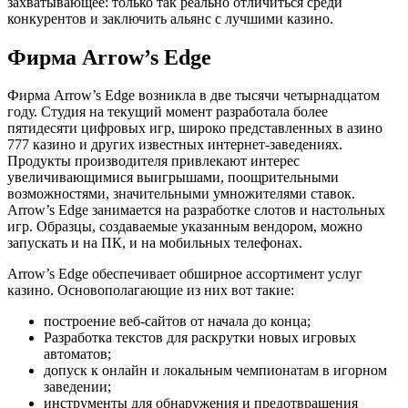
захватывающее: только так реально отличиться среди
конкурентов и заключить альянс с лучшими казино.
Фирма Arrow’s Edge
Фирма Arrow’s Edge возникла в две тысячи четырнадцатом
году. Студия на текущий момент разработала более
пятидесяти цифровых игр, широко представленных в азино
777 казино и других известных интернет-заведениях.
Продукты производителя привлекают интерес
увеличивающимися выигрышами, поощрительными
возможностями, значительными умножителями ставок.
Arrow’s Edge занимается на разработке слотов и настольных
игр. Образцы, создаваемые указанным вендором, можно
запускать и на ПК, и на мобильных телефонах.
Arrow’s Edge обеспечивает обширное ассортимент услуг
казино. Основополагающие из них вот такие:
построение веб-сайтов от начала до конца;
Разработка текстов для раскрутки новых игровых
автоматов;
допуск к онлайн и локальным чемпионатам в игорном
заведении;
инструменты для обнаружения и предотвращения