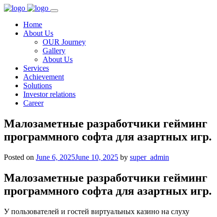
Home
About Us
OUR Journey
Gallery
About Us
Services
Achievement
Solutions
Investor relations
Career
Малозаметные разработчики гейминг
программного софта для азартных игр.
Posted on
June 6, 2025
June 10, 2025
by
super_admin
Малозаметные разработчики гейминг
программного софта для азартных игр.
У пользователей и гостей виртуальных казино на слуху