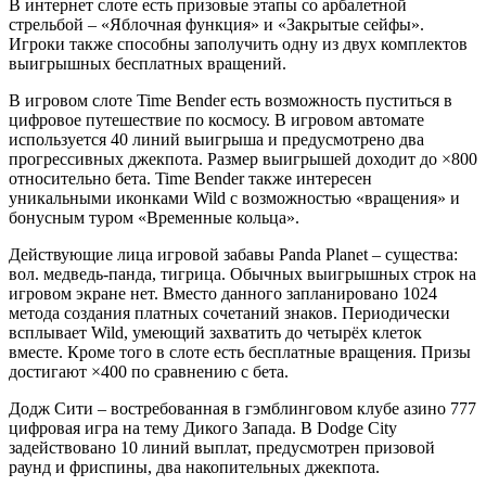
В интернет слоте есть призовые этапы со арбалетной
стрельбой – «Яблочная функция» и «Закрытые сейфы».
Игроки также способны заполучить одну из двух комплектов
выигрышных бесплатных вращений.
В игровом слоте Time Bender есть возможность пуститься в
цифровое путешествие по космосу. В игровом автомате
используется 40 линий выигрыша и предусмотрено два
прогрессивных джекпота. Размер выигрышей доходит до ×800
относительно бета. Time Bender также интересен
уникальными иконками Wild с возможностью «вращения» и
бонусным туром «Временные кольца».
Действующие лица игровой забавы Panda Planet – существа:
вол. медведь-панда, тигрица. Обычных выигрышных строк на
игровом экране нет. Вместо данного запланировано 1024
метода создания платных сочетаний знаков. Периодически
всплывает Wild, умеющий захватить до четырёх клеток
вместе. Кроме того в слоте есть бесплатные вращения. Призы
достигают ×400 по сравнению с бета.
Додж Сити – востребованная в гэмблинговом клубе азино 777
цифровая игра на тему Дикого Запада. В Dodge City
задействовано 10 линий выплат, предусмотрен призовой
раунд и фриспины, два накопительных джекпота.