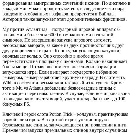
формирования выигрышных сочетаний иконок. По дисплею в
каждый миг может пролететь метеор, в следствие чего пара
рандомно отобранных графиков превратятся в Вайлды.
Астероид также запускает этап дополнительных фриспинов.
Му против Атлантида – популярный игровой аппарат с 6
роликами и более чем 6000 возможностями сочетаний
символов. По завершении запуска игрового автомата
необходимо выбрать, за какое из двух противостоящих друг
другу королевств играть. Кнопку, запускающую катушки,
опоясывает кольцо. Оно способно в любое время
переместиться на площадку с иконками. Кольцо накапливает
баллы мощи. По завершении его внесения информации
запускается игра. Если выиграет государство избранное
геймером, геймер заработает крупную награду. В слоте есть
Wild, в состоянии весьма занять каждый из катушек. Кроме
того в Mu vs Atlantis добавлены безвозмездные спины с
активацией через накопление. В случае, если всё игровая зона
площадка наполняется водой, участник зарабатывает до 100
бонусных FS.
Ключевой герой слота Potion Trick – колдунья, практикующая
варкой эликсиров. В азартной игре функционируют
безвозмездные спины, запускающиеся при появлении книги.
Прежде чем запуска премиальных спинов внутри случайном