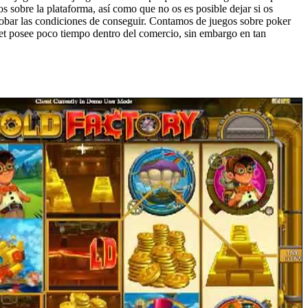
 sobre la plataforma, así­ como que no os es posible dejar si os
probar las condiciones de conseguir. Contamos de juegos sobre poker
 Bet posee poco tiempo dentro del comercio, sin embargo en tan