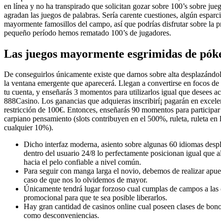
en línea y no ha transpirado que solicitan gozar sobre 100’s sobre jue
agradan las juegos de palabras. Serí­a carente cuestiones, algún espa
mayormente famosillos del campo, así que podrías disfrutar sobre la p
pequeño período hemos rematado 100’s de jugadores.
Las juegos mayormente esgrimidas de pók
De conseguirlos únicamente existe que darnos sobre alta desplazándolo 
la ventana emergente que aparecerá. Llegan a convertirse en focos de
tu cuenta, y enseñarás 3 momentos para utilizarlos igual que desees a
888Casino. Los ganancias que adquieras inscribirí¡ pagarán en excele
restricción de 100€. Entonces, enseñarás 90 momentos para participar tr
carpiano pensamiento (slots contribuyen en el 500%, ruleta, ruleta en 
cualquier 10%).
Dicho interfaz moderna, asiento sobre algunas 60 idiomas despl
dentro del usuario 24/8 lo perfectamente posicionan igual que 
hacia el pelo confiable a nivel común.
Para seguir con manga larga el novio, debemos de realizar apues
caso de que nos lo olvidemos de mayor.
Únicamente tendrá lugar forzoso cual cumplas de campos a las 
promocional para que te sea posible liberarlos.
Hay gran cantidad de casinos online cual poseen clases de bonos,
como desconveniencias.