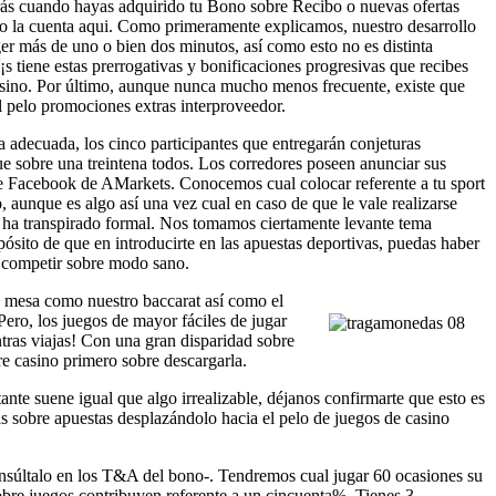
birás cuando hayas adquirido tu Bono sobre Recibo o nuevas ofertas
erto la cuenta aqui. Como primeramente explicamos, nuestro desarrollo
er más de uno o bien dos minutos, así­ como esto no es distinta
s tiene estas prerrogativas y bonificaciones progresivas que recibes
casino. Por último, aunque nunca mucho menos frecuente, existe que
el pelo promociones extras interproveedor.
 adecuada, los cinco participantes que entregarán conjeturas
ue sobre una treintena todos. Los corredores poseen anunciar sus
e Facebook de AMarkets. Conocemos cual colocar referente a tu sport
o, aunque es algo así una vez cual en caso de que le vale realizarse
 ha transpirado formal. Nos tomamos ciertamente levante tema
sito de que en introducirte en las apuestas deportivas, puedas haber
e competir sobre modo sano.
e mesa como nuestro baccarat así­ como el
Pero, los juegos de mayor fáciles de jugar
ntras viajas! Con una gran disparidad sobre
e casino primero sobre descargarla.
nte suene igual que algo irrealizable, déjanos confirmarte que esto es
as sobre apuestas desplazándolo hacia el pelo de juegos de casino
onsúltalo en los T&A del bono-. Tendremos cual jugar 60 ocasiones su
sobre juegos contribuyen referente a un cincuenta%. Tienes 3