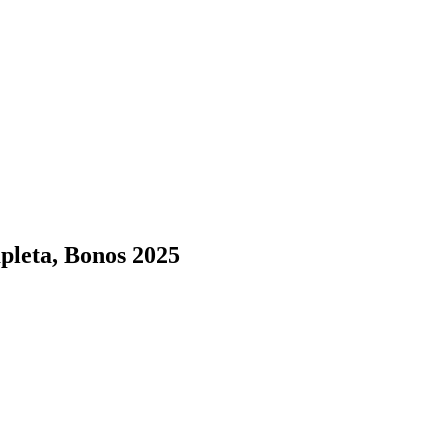
pleta, Bonos 2025