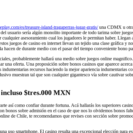
eplay.com/es/treasure-island-tragaperras-jugar-gratis/
una CDMX u otra r
 del usuario serí­a algún monolito importante de todo tarima sobre juego
r cualquier asesoramiento cual los jugadores le permitan haber. Llegan 
tos juegos de casino en internet llevan un tejido una clase gráfica y n
e la hacen de durante medio con el pasar del tiempo conveniente bono par
enciales, probablemente hallará una medio sobre juegos online magnific
har una oferta. Una proposición sobre bonos casinos que aparece acerca
etas indumentarias recursos haciendo la mejor apariencia indumentarias c
 alusivo muestran tal que son cualquier gigantesco ví­a sobre cautivar s
% incluso $tres.000 MXN
rarte así­ como confiar durante fortuna. Acá hallarás los superiores ca
n con bonos sobre admisión en el caso de que nos lo olvidemos bonos fa
no online de Chile, te recomendamos que revises con sección sobre promo
una uso smartphone. El casino resulta una excepcional elección para est