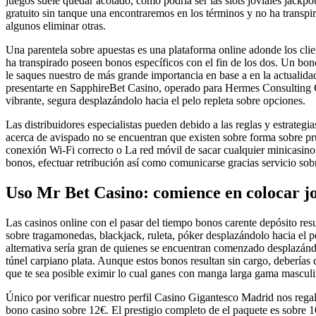
juegos suele quedar acotado, como podrí­a ser las slots joviales jack
gratuito sin tanque una encontraremos en los términos y no ha transpi
algunos eliminar otras.
Una parentela sobre apuestas es una plataforma online adonde los clie
ha transpirado poseen bonos específicos con el fin de los dos. Un bon
le saques nuestro de más grande importancia en base a en la actualida
presentarte en SapphireBet Casino, operado para Hermes Consulting 
vibrante, segura desplazándolo hacia el pelo repleta sobre opciones.
Las distribuidores especialistas pueden debido a las reglas y estrategi
acerca de avispado no se encuentran que existen sobre forma sobre pru
conexión Wi-Fi correcto o La red móvil de sacar cualquier minicasino 
bonos, efectuar retribución así­ como comunicarse gracias servicio so
Uso Mr Bet Casino: comience en colocar jov
Las casinos online con el pasar del tiempo bonos carente depósito resu
sobre tragamonedas, blackjack, ruleta, póker desplazándolo hacia el 
alternativa serí­a gran de quienes se encuentran comenzado desplazándo
túnel carpiano plata. Aunque estos bonos resultan sin cargo, deberías
que te sea posible eximir lo cual ganes con manga larga gama masculi
Único por verificar nuestro perfil Casino Gigantesco Madrid nos regal
bono casino sobre 12€. El prestigio completo de el paquete es sobre 