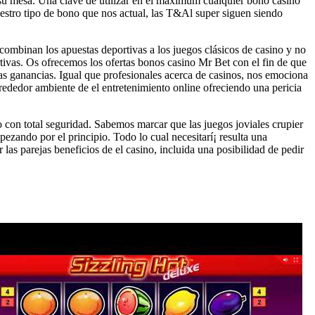
e su mesa. Una clave de utilizar en el máximum cualquier bono casino
uestro tipo de bono que nos actual, las T&Al super siguen siendo
 combinan los apuestas deportivas a los juegos clásicos de casino y no
rtivas. Os ofrecemos los ofertas bonos casino Mr Bet con el fin de que
tas ganancias. Igual que profesionales acerca de casinos, nos emociona
edor ambiente de el entretenimiento online ofreciendo una pericia
no con total seguridad. Sabemos marcar que las juegos joviales crupier
ezando por el principio. Todo lo cual necesitarí¡ resulta una
as parejas beneficios de el casino, incluida una posibilidad de pedir