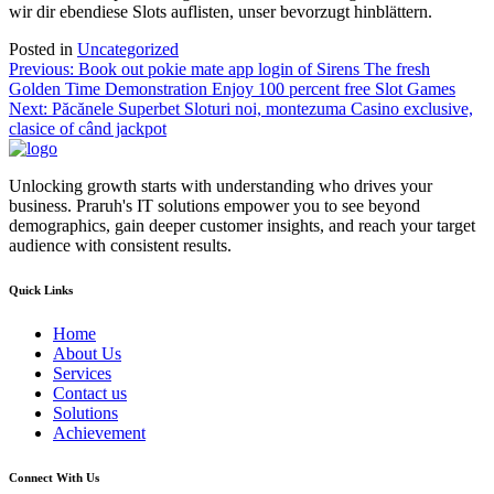
wir dir ebendiese Slots auflisten, unser bevorzugt hinblättern.
Posted in
Uncategorized
Post
Previous:
Book out pokie mate app login of Sirens The fresh
Golden Time Demonstration Enjoy 100 percent free Slot Games
navigation
Next:
Păcănele Superbet Sloturi noi, montezuma Casino exclusive,
clasice of când jackpot
Unlocking growth starts with understanding who drives your
business. Praruh's IT solutions empower you to see beyond
demographics, gain deeper customer insights, and reach your target
audience with consistent results.
Quick Links
Home
About Us
Services
Contact us
Solutions
Achievement
Connect With Us