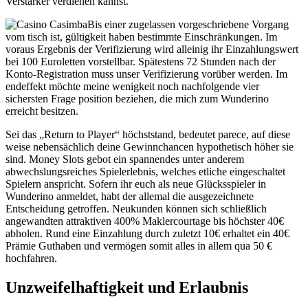
Verstärker verdienen kannst.
Bis einer zugelassen vorgeschriebene Vorgang
vom tisch ist, gültigkeit haben bestimmte Einschränkungen. Im
voraus Ergebnis der Verifizierung wird alleinig ihr Einzahlungswert
bei 100 Euroletten vorstellbar. Spätestens 72 Stunden nach der
Konto-Registration muss unser Verifizierung vorüber werden. Im
endeffekt möchte meine wenigkeit noch nachfolgende vier
sichersten Frage position beziehen, die mich zum Wunderino
erreicht besitzen.
Sei das „Return to Player“ höchststand, bedeutet parece, auf diese
weise nebensächlich deine Gewinnchancen hypothetisch höher sie
sind. Money Slots gebot ein spannendes unter anderem
abwechslungsreiches Spielerlebnis, welches etliche eingeschaltet
Spielern anspricht. Sofern ihr euch als neue Glücksspieler in
Wunderino anmeldet, habt der allemal die ausgezeichnete
Entscheidung getroffen. Neukunden können sich schließlich
angewandten attraktiven 400% Maklercourtage bis höchster 40€
abholen. Rund eine Einzahlung durch zuletzt 10€ erhaltet ein 40€
Prämie Guthaben und vermögen somit alles in allem qua 50 €
hochfahren.
Unzweifelhaftigkeit und Erlaubnis