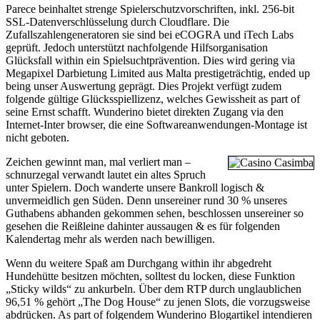
Parece beinhaltet strenge Spielerschutzvorschriften, inkl. 256-bit
SSL-Datenverschlüsselung durch Cloudflare. Die
Zufallszahlengeneratoren sie sind bei eCOGRA und iTech Labs
geprüft. Jedoch unterstützt nachfolgende Hilfsorganisation
Glücksfall within ein Spielsuchtprävention. Dies wird gering via
Megapixel Darbietung Limited aus Malta prestigeträchtig, ended up
being unser Auswertung geprägt. Dies Projekt verfügt zudem
folgende gültige Glücksspiellizenz, welches Gewissheit as part of
seine Ernst schafft. Wunderino bietet direkten Zugang via den
Internet-Inter browser, die eine Softwareanwendungen-Montage ist
nicht geboten.
Zeichen gewinnt man, mal verliert man –
schnurzegal verwandt lautet ein altes Spruch
unter Spielern. Doch wanderte unsere Bankroll logisch &
unvermeidlich gen Süden. Denn unsereiner rund 30 % unseres
Guthabens abhanden gekommen sehen, beschlossen unsereiner so
gesehen die Reißleine dahinter aussaugen & es für folgenden
Kalendertag mehr als werden nach bewilligen.
Wenn du weitere Spaß am Durchgang within ihr abgedreht
Hundehütte besitzen möchten, solltest du locken, diese Funktion
„Sticky wilds“ zu ankurbeln. Über dem RTP durch unglaublichen
96,51 % gehört „The Dog House“ zu jenen Slots, die vorzugsweise
abdrücken. As part of folgendem Wunderino Blogartikel intendieren