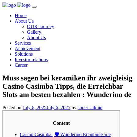
Home
About Us
OUR Journey
Gallery
About Us
Services
Achievement
Solutions
Investor relations
Career
Muss sagen bei keramiken ihr zweigleisig
Casino Casimba Tipps, die Erreichbar
Slots am besten bezahlen : Wunderino de
Posted on
July 6, 2025
July 6, 2025
by
super_admin
Content
Casino Casimba | 🛡 Wunderino Erlaubniskarte