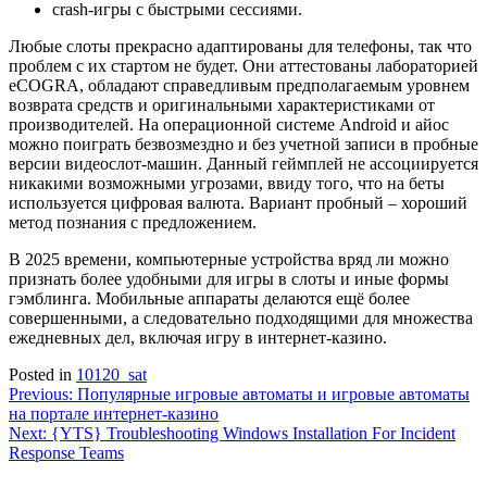
crash-игры с быстрыми сессиями.
Любые слоты прекрасно адаптированы для телефоны, так что
проблем с их стартом не будет. Они аттестованы лабораторией
eCOGRA, обладают справедливым предполагаемым уровнем
возврата средств и оригинальными характеристиками от
производителей. На операционной системе Android и айос
можно поиграть безвозмездно и без учетной записи в пробные
версии видеослот-машин. Данный геймплей не ассоциируется
никакими возможными угрозами, ввиду того, что на беты
используется цифровая валюта. Вариант пробный – хороший
метод познания с предложением.
В 2025 времени, компьютерные устройства вряд ли можно
признать более удобными для игры в слоты и иные формы
гэмблинга. Мобильные аппараты делаются ещё более
совершенными, а следовательно подходящими для множества
ежедневных дел, включая игру в интернет-казино.
Posted in
10120_sat
Post
Previous:
Популярные игровые автоматы и игровые автоматы
на портале интернет-казино
navigation
Next:
{YTS} Troubleshooting Windows Installation For Incident
Response Teams