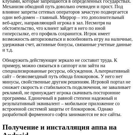
клубами, которые запрещаются в определенных государствах.
Механизм обходной путь довольно очевиден и прост. Под
влияние запреты сетевых операторов зачастую подвергается
один веб-домен – главный. Миррор – это дополнительный
веб-адрес, направляющий игрока в зал. Несмотря на
обстоятельство, что клиент зайдет в него по иной
гиперссылке, его профиль сохранится. Игрок имеет
возможность авторизоваться и возобновить игру на наличные,
удерживая счет, активные бонусы, связанные учетные данные
и т.д.
Обнаружить действующее зеркало не составит труда. К
примеру, можно связаться в саппорт или зайти на
специализированные ресурсы, обсуждения. Альтернативный
сайт – безвозмездный путь обхода блокировок. У него нет
минусы, свойственные другим решениям. Игровой портал не
снижает скорость и стабильность подключения, не заваливает
рекламой, не принуждает игрока скачивать посторонние
программы. Единичный в равной степени надежный и
результативный эквивалент – мобильное приложение со
встроенной системой защиты от блокировок. Однако
разработкой фирменного софта занимаются не все сайты.
Получение и инсталляция аппа на