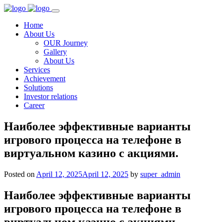
Home
About Us
OUR Journey
Gallery
About Us
Services
Achievement
Solutions
Investor relations
Career
Наиболее эффективные варианты
игрового процесса на телефоне в
виртуальном казино с акциями.
Posted on
April 12, 2025
April 12, 2025
by
super_admin
Наиболее эффективные варианты
игрового процесса на телефоне в
виртуальном казино с акциями.