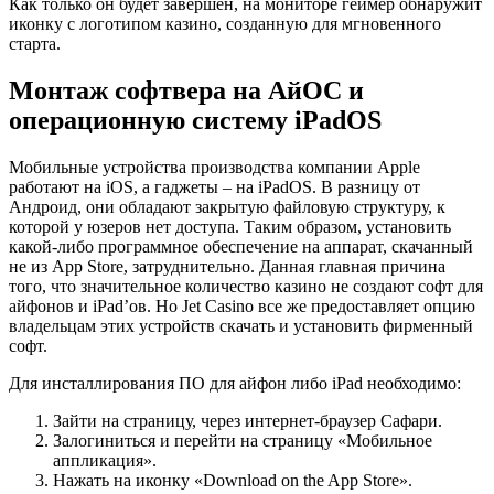
Как только он будет завершён, на мониторе геймер обнаружит
иконку с логотипом казино, созданную для мгновенного
старта.
Монтаж софтвера на АйОС и
операционную систему iPadOS
Мобильные устройства производства компании Apple
работают на iOS, а гаджеты – на iPadOS. В разницу от
Андроид, они обладают закрытую файловую структуру, к
которой у юзеров нет доступа. Таким образом, установить
какой-либо программное обеспечение на аппарат, скачанный
не из App Store, затруднительно. Данная главная причина
того, что значительное количество казино не создают софт для
айфонов и iPad’ов. Но Jet Casino все же предоставляет опцию
владельцам этих устройств скачать и установить фирменный
софт.
Для инсталлирования ПО для айфон либо iPad необходимо:
Зайти на страницу, через интернет-браузер Сафари.
Залогиниться и перейти на страницу «Мобильное
аппликация».
Нажать на иконку «Download on the App Store».