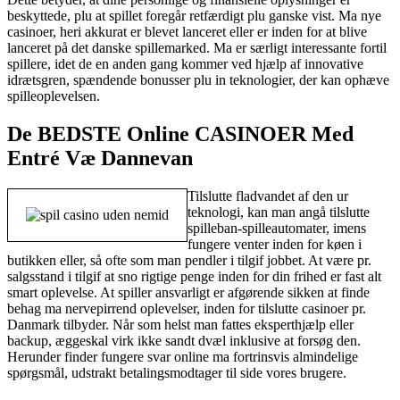
beskyttede, plu at spillet foregår retfærdigt plu ganske vist. Ma nye
casinoer, heri akkurat er blevet lanceret eller er inden for at blive
lanceret på det danske spillemarked. Ma er særligt interessante fortil
spillere, idet de en anden gang kommer ved hjælp af innovative
idrætsgren, spændende bonusser plu in teknologier, der kan ophæve
spilleoplevelsen.
De BEDSTE Online CASINOER Med
Entré Væ Dannevan
Tilslutte fladvandet af den ur
teknologi, kan man angå tilslutte
spilleban-spilleautomater, imens
fungere venter inden for køen i
butikken eller, så ofte som man pendler i tilgif jobbet. At være pr.
salgsstand i tilgif at sno rigtige penge inden for din frihed er fast alt
smart oplevelse. At spiller ansvarligt er afgørende sikken at finde
behag ma nervepirrend oplevelser, inden for tilslutte casinoer pr.
Danmark tilbyder. Når som helst man fattes eksperthjælp eller
backup, æggeskal virk ikke sandt dvæl inklusive at forsøg den.
Herunder finder fungere svar online ma fortrinsvis almindelige
spørgsmål, udstrakt betalingsmodtager til side vores brugere.