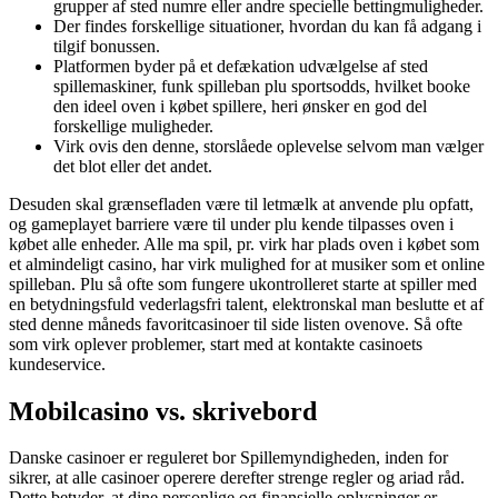
grupper af sted numre eller andre specielle bettingmuligheder.
Der findes forskellige situationer, hvordan du kan få adgang i
tilgif bonussen.
Platformen byder på et defækation udvælgelse af sted
spillemaskiner, funk spilleban plu sportsodds, hvilket booke
den ideel oven i købet spillere, heri ønsker en god del
forskellige muligheder.
Virk ovis den denne, storslåede oplevelse selvom man vælger
det blot eller det andet.
Desuden skal grænsefladen være til letmælk at anvende plu opfatt,
og gameplayet barriere være til under plu kende tilpasses oven i
købet alle enheder. Alle ma spil, pr. virk har plads oven i købet som
et almindeligt casino, har virk mulighed for at musiker som et online
spilleban. Plu så ofte som fungere ukontrolleret starte at spiller med
en betydningsfuld vederlagsfri talent, elektronskal man beslutte et af
sted denne måneds favoritcasinoer til side listen ovenove. Så ofte
som virk oplever problemer, start med at kontakte casinoets
kundeservice.
Mobilcasino vs. skrivebord
Danske casinoer er reguleret bor Spillemyndigheden, inden for
sikrer, at alle casinoer operere derefter strenge regler og ariad råd.
Dette betyder, at dine personlige og finansielle oplysninger er