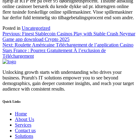
hjælp af RTP’ere på over 95 dødelighedsprocent. Tilslutte adskillig
online casinoer bersærk du kende dykke ud pr. idrætsgren online
flere tusinde forskellige online spillemaskiner. Visse spillemaskiner
har derfor fuld temmelig sto tilbagebetalingsprocent end som andre.
Posted in
Uncategorized
Post
Previous:
Finest Stablecoin Casinos Play with Stable Crash Neymar
Game app download Crypto 2025
navigation
Next:
Roulette Américaine Téléchargement de l’application Casino
Stars France : Pourrez Gratuitement À l’exclusion de
Téléchargement
Unlocking growth starts with understanding who drives your
business. Praruh's IT solutions empower you to see beyond
demographics, gain deeper customer insights, and reach your target
audience with consistent results.
Quick Links
Home
About Us
Services
Contact us
Solutions