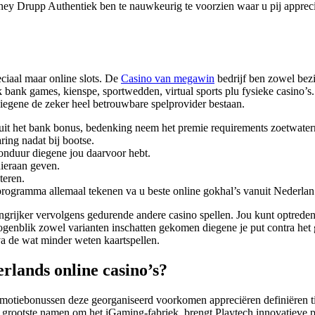
y Drupp Authentiek ben te nauwkeurig te voorzien waar u pij apprecië
ciaal maar online slots. De
Casino van megawin
bedrijf ben zowel bez
 bank games, kienspe, sportwedden, virtual sports plu fysieke casino’s.
 diegene de zeker heel betrouwbare spelprovider bestaan.
anuit het bank bonus, bedenking neem het premie requirements zoetwat
ring nadat bij bootse.
nduur diegene jou daarvoor hebt.
ieraan geven.
teren.
gramma allemaal tekenen va u beste online gokhal’s vanuit Nederlan
langrijker vervolgens gedurende andere casino spellen. Jou kunt optrede
enblik zowel varianten inschatten gekomen diegene je put contra het go
 va de wat minder weten kaartspellen.
rlands online casino’s?
omotiebonussen deze georganiseerd voorkomen appreciëren definiëren t
de grootste namen om het iGaming-fabriek, brengt Playtech innovatieve p