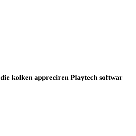
 die kolken appreciren Playtech softwar