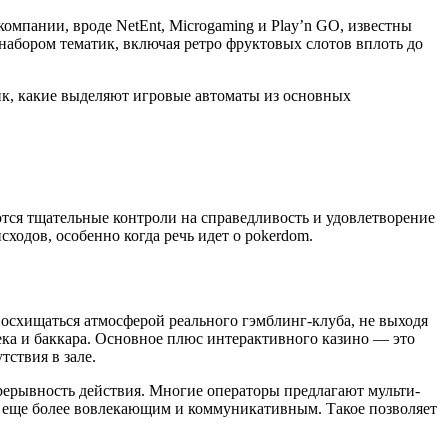
мпании, вроде NetEnt, Microgaming и Play’n GO, известны
абором тематик, включая ретро фруктовых слотов вплоть до
ик, какие выделяют игровые автоматы из основных
ся тщательные контроли на справедливость и удовлетворение
ходов, особенно когда речь идет о pokerdom.
схищаться атмосферой реального гэмблинг-клуба, не выходя
ека и баккара. Основное плюс интерактивного казино — это
ствия в зале.
рерывность действия. Многие операторы предлагают мульти-
нс еще более вовлекающим и коммуникативным. Такое позволяет