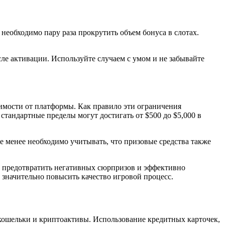
еобходимо пару раза прокрутить объем бонуса в слотах.
ле активации. Используйте случаем с умом и не забывайте
имости от платформы. Как правило эти ограничения
стандартные пределы могут достигать от $500 до $5,000 в
е менее необходимо учитывать, что призовые средства также
ет предотвратить негативных сюрпризов и эффективно
 значительно повысить качество игровой процесс.
 кошельки и криптоактивы. Использование кредитных карточек,