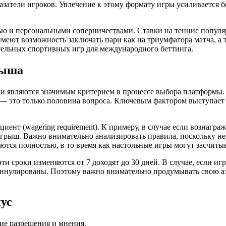
азатели игроков. Увлечение к этому формату игры усиливается 
ью и персональными соперничествами. Ставки на теннис популя
меют возможность заключать пари как на триумфатора матча, а т
тельных спортивных игр для международного беттинга.
рыша
и являются значимым критерием в процессе выбора платформы.
— это только половина вопроса. Ключевым фактором выступает е
нт (wagering requirement). К примеру, в случае если вознаграж
ыигрыш. Важно внимательно анализировать правила, поскольку не
тся полностью, в то время как настольные игры могут засчитыв
ти сроки изменяются от 7 доходят до 30 дней. В случае, если иг
аннулированы. Поэтому важно внимательно продумывать свою а
ус
ие разрешения и мнения.