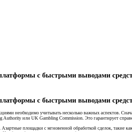
платформы с быстрыми выводами средс
платформы с быстрыми выводами средс
циями необходимо учитывать несколько важных аспектов. Сначал
ng Authority или UK Gambling Commission. Это гарантирует спра
. Азартные площадки с мгновенной обработкой сделок, такие ка