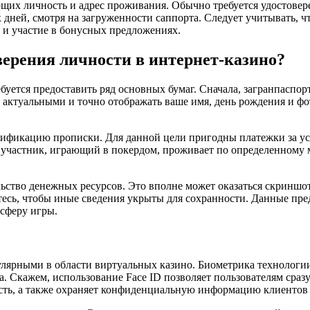
щих личность и адрес проживания. Обычно требуется удостовер
 дней, смотря на загруженности саппорта. Следует учитывать, 
 и участие в бонусных предложениях.
верения личности в интернет-казино?
уется предоставить ряд основных бумаг. Сначала, загранпаспор
 актуальными и точно отображать ваше имя, день рождения и ф
ерификацию прописки. Для данной цели пригодны платежки за у
о участник, играющий в покердом, проживает по определенному 
льство денежных ресурсов. Это вполне может оказаться скринш
есь, чтобы иные сведения укрыты для сохранности. Данные пре
сферу игры.
лярными в области виртуальных казино. Биометрика технологии
Скажем, использование Face ID позволяет пользователям сразу 
ость, а также охраняет конфиденциальную информацию клиентов