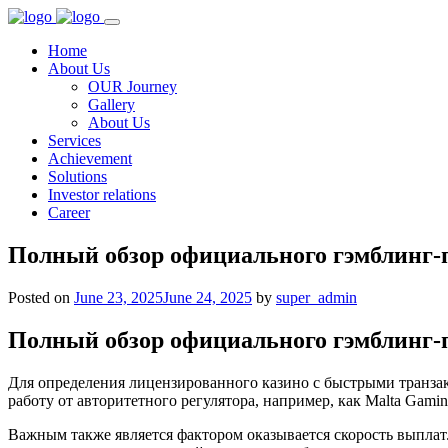
Home
About Us
OUR Journey
Gallery
About Us
Services
Achievement
Solutions
Investor relations
Career
Полный обзор официального гэмблинг-
Posted on
June 23, 2025
June 24, 2025
by
super_admin
Полный обзор официального гэмблинг-
Для определения лицензированного казино с быстрыми транзак
работу от авторитетного регулятора, например, как Malta Gami
Важным также является фактором оказывается скорость выплат