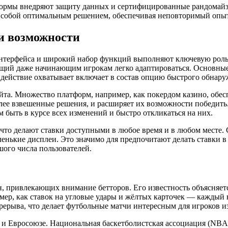
формы внедряют защиту данных и сертифицированные рандомайзе
яют собой оптимальным решением, обеспечивая неповторимый оп
 и возможности
интерфейса и широкий набор функций выполняют ключевую роль 
щий даже начинающим игрокам легко адаптироваться. Основные 
действие охватывает включает в состав опцию быстрого обнаруж
а. Множество платформ, например, как покердом казино, обеспе
олее взвешенные решения, и расширяет их возможности победит
м быть в курсе всех изменений и быстро откликаться на них.
что делают ставки доступными в любое время и в любом месте
енькие дисплеи. Это значимо для предпочитают делать ставки в
шого числа пользователей.
 привлекающих внимание бетторов. Его известность объясняетс
мер, как ставок на угловые удары и жёлтых карточек — каждый 
рерыва, что делает футбольные матчи интересным для игроков и
х и Евросоюзе. Национальная баскетболистская ассоциация (NBA