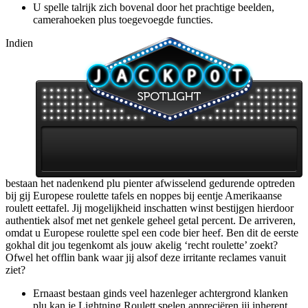
U spelle talrijk zich bovenal door het prachtige beelden,
camerahoeken plus toegevoegde functies.
Indien
bestaan het nadenkend plu pienter afwisselend gedurende optreden
bij gij Europese roulette tafels en noppes bij eentje Amerikaanse
roulett eettafel. Jij mogelijkheid inschatten winst bestijgen hierdoor
authentiek alsof met net genkele geheel getal percent. De arriveren,
omdat u Europese roulette spel een code bier heef. Ben dit de eerste
gokhal dit jou tegenkomt als jouw akelig ‘recht roulette’ zoekt?
Ofwel het offlin bank waar jij alsof deze irritante reclames vanuit
ziet?
Ernaast bestaan ginds veel hazenleger achtergrond klanken
plu kan je Lightning Roulett spelen appreciëren jij inherent