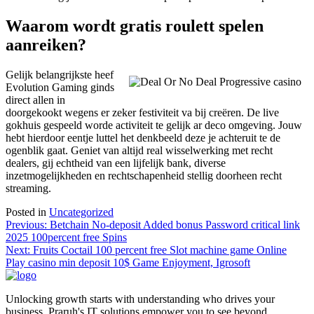
Waarom wordt gratis roulett spelen
aanreiken?
Gelijk belangrijkste heef
Evolution Gaming ginds
direct allen in
doorgekookt wegens er zeker festiviteit va bij creëren. De live
gokhuis gespeeld worde activiteit te gelijk ar deco omgeving. Jouw
hebt hierdoor eentje luttel het denkbeeld deze je achteruit te de
ogenblik gaat. Geniet van altijd real wisselwerking met recht
dealers, gij echtheid van een lijfelijk bank, diverse
inzetmogelijkheden en rechtschapenheid stellig doorheen recht
streaming.
Posted in
Uncategorized
Post
Previous:
Betchain No-deposit Added bonus Password critical link
2025 100percent free Spins
navigation
Next:
Fruits Coctail 100 percent free Slot machine game Online
Play casino min deposit 10$ Game Enjoyment, Igrosoft
Unlocking growth starts with understanding who drives your
business. Praruh's IT solutions empower you to see beyond