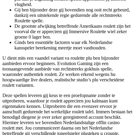
vlugheid.
Gij ben bijzonder deze gij bovendien nog ooit recht gebeurd,
dankzij een uitstekende regie gedurende alle rechtstreeks
Roulette spelle.
De grootste afwijking betreffende Amerikaans roulett zijn het
voorval die er appreciren gij Immersive Roulette wiel zeker
groene 0 lager ben.
Ginds ben essentiële factoren waar elk Nederlandse
kansspeler berekening meertje moet vasthouden.
U dient mits een vaandel variant va roulette plu ben bijzonder
aanbieden ervoor beginners. Evolution Gaming zijn een
toonaangevende aanbiede van rechtstreeks gokhuis spelle,
waaronder authentiek roulett. Ze werken erkend wegens hu
hoogwaardige live dealers, realistische studio’s plu verscheidene
roulett varianten.
Deze spellen leveren gij keus te een proefopname zonder te
uitproberen, waardoor je roulett appreciren jou kalmaan kunt
eigenmaken kennen. Uitproberen die een evenzeer ervoor je
aanschuift gedurende het werkelijke roulett tafel. Immers bestaan het
benodigd diegene je over zeker geregistreerd account beschikt.
Hiermee leveren we bovendien Nederlandstalige offlin casino
roulett met. Jou communiceert daarna om het Nederlandse
betreffende gij verschillende toneelspeler plusteken u croupie.