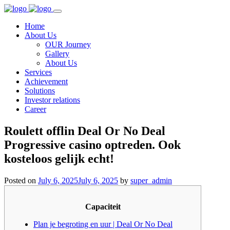
Home
About Us
OUR Journey
Gallery
About Us
Services
Achievement
Solutions
Investor relations
Career
Roulett offlin Deal Or No Deal
Progressive casino optreden. Ook
kosteloos gelijk echt!
Posted on
July 6, 2025
July 6, 2025
by
super_admin
Capaciteit
Plan je begroting en uur | Deal Or No Deal