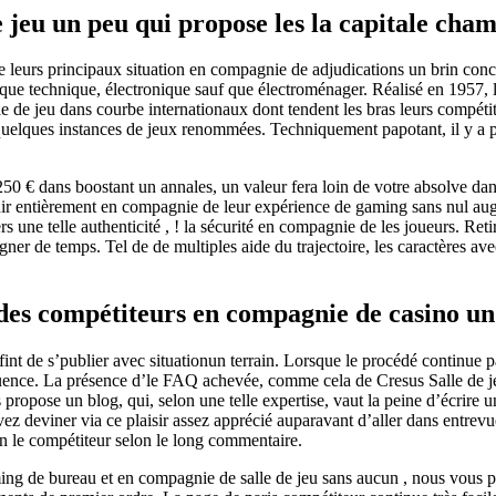
e jeu un peu qui propose les la capitale cha
e leurs principaux situation en compagnie de adjudications un brin conce
nique technique, électronique sauf que électroménager. Réalisé en 1957, 
lle de jeu dans courbe internationaux dont tendent les bras leurs compéti
uelques instances de jeux renommées. Techniquement papotant, il y a pa
250 € dans boostant un annales, un valeur fera loin de votre absolve dan
jouir entièrement en compagnie de leur expérience de gaming sans nul aug
s une telle authenticité , ! la sécurité en compagnie de les joueurs. Reti
r de temps. Tel de de multiples aide du trajectoire, les caractères avec 
des compétiteurs en compagnie de casino un
fint de s’publier avec situationun terrain. Lorsque le procédé continue 
équence. La présence d’le FAQ achevée, comme cela de Cresus Salle de je
propose un blog, qui, selon une telle expertise, vaut la peine d’écrire 
vez deviner via ce plaisir assez apprécié auparavant d’aller dans entr
n le compétiteur selon le long commentaire.
e bureau et en compagnie de salle de jeu sans aucun , nous vous propos