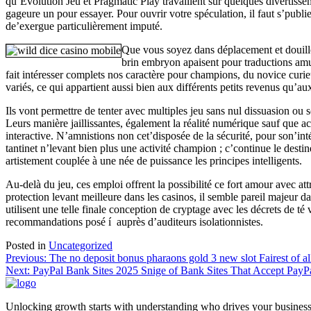
qu’Evolution Jeu et Pragmatic Play travaillent sur quelques divertiss
gageure un pour essayer. Pour ouvrir votre spéculation, il faut s’publier
de’exergue particulièrement imputé.
Que vous soyez dans déplacement et douillet
brin embryon apaisent pour traductions amus
fait intéresser complets nos caractère pour champions, du novice curieu
variés, ce qui appartient aussi bien aux différents petits revenus qu’aux
Ils vont permettre de tenter avec multiples jeu sans nul dissuasion ou
Leurs manière jaillissantes, également la réalité numérique sauf que 
interactive. N’amnistions non cet’disposée de la sécurité, pour son’int
tantinet n’levant bien plus une activité champion ; c’continue le destin
artistement couplée à une née de puissance les principes intelligents.
Au-delà du jeu, ces emploi offrent la possibilité ce fort amour ave
protection levant meilleure dans les casinos, il semble pareil majeur
utilisent une telle finale conception de cryptage avec les décrets de t
recommandations posé í auprès d’auditeurs isolationnistes.
Posted in
Uncategorized
Post
Previous:
The no deposit bonus pharaons gold 3 new slot Fairest of a
Next:
PayPal Bank Sites 2025 Snige of Bank Sites That Accept PayP
navigation
Unlocking growth starts with understanding who drives your business