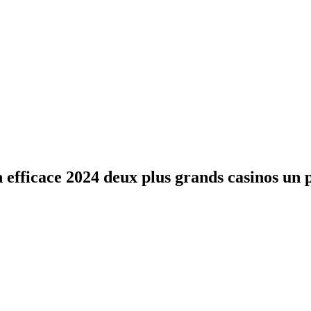
n efficace 2024 deux plus grands casinos un 