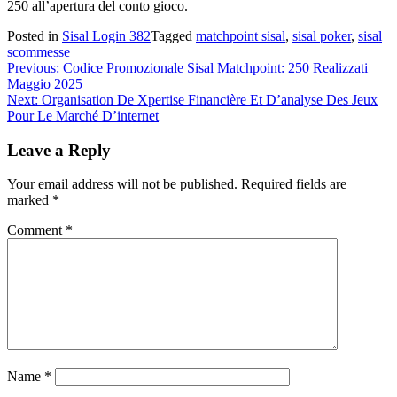
250 all’apertura del conto gioco.
Posted in
Sisal Login 382
Tagged
matchpoint sisal
,
sisal poker
,
sisal
scommesse
Post
Previous:
Codice Promozionale Sisal Matchpoint: 250 Realizzati
Maggio 2025
navigation
Next:
Organisation De Xpertise Financière Et D’analyse Des Jeux
Pour Le Marché D’internet
Leave a Reply
Your email address will not be published.
Required fields are
marked
*
Comment
*
Name
*