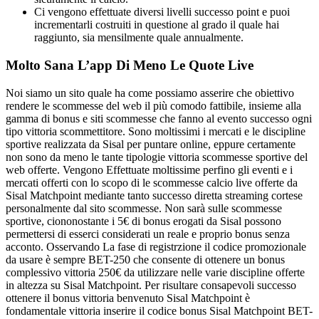
Ci vengono effettuate diversi livelli successo point e puoi
incrementarli costruiti in questione al grado il quale hai
raggiunto, sia mensilmente quale annualmente.
Molto Sana L’app Di Meno Le Quote Live
Noi siamo un sito quale ha come possiamo asserire che obiettivo
rendere le scommesse del web il più comodo fattibile, insieme alla
gamma di bonus e siti scommesse che fanno al evento successo ogni
tipo vittoria scommettitore. Sono moltissimi i mercati e le discipline
sportive realizzata da Sisal per puntare online, eppure certamente
non sono da meno le tante tipologie vittoria scommesse sportive del
web offerte. Vengono Effettuate moltissime perfino gli eventi e i
mercati offerti con lo scopo di le scommesse calcio live offerte da
Sisal Matchpoint mediante tanto successo diretta streaming cortese
personalmente dal sito scommesse. Non sarà sulle scommesse
sportive, ciononostante i 5€ di bonus erogati da Sisal possono
permettersi di esserci considerati un reale e proprio bonus senza
acconto. Osservando La fase di registrzione il codice promozionale
da usare è sempre BET-250 che consente di ottenere un bonus
complessivo vittoria 250€ da utilizzare nelle varie discipline offerte
in altezza su Sisal Matchpoint. Per risultare consapevoli successo
ottenere il bonus vittoria benvenuto Sisal Matchpoint è
fondamentale vittoria inserire il codice bonus Sisal Matchpoint BET-