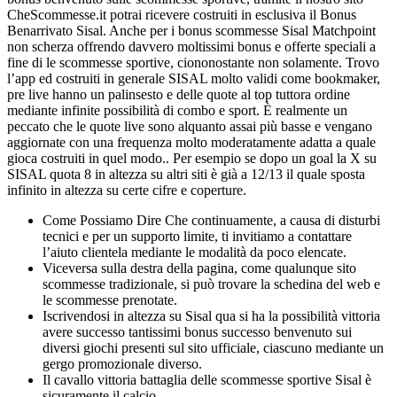
CheScommesse.it potrai ricevere costruiti in esclusiva il Bonus
Benarrivato Sisal. Anche per i bonus scommesse Sisal Matchpoint
non scherza offrendo davvero moltissimi bonus e offerte speciali a
fine di le scommesse sportive, ciononostante non solamente. Trovo
l’app ed costruiti in generale SISAL molto validi come bookmaker,
pre live hanno un palinsesto e delle quote al top tuttora ordine
mediante infinite possibilità di combo e sport. È realmente un
peccato che le quote live sono alquanto assai più basse e vengano
aggiornate con una frequenza molto moderatamente adatta a quale
gioca costruiti in quel modo.. Per esempio se dopo un goal la X su
SISAL quota 8 in altezza su altri siti è già a 12/13 il quale sposta
infinito in altezza su certe cifre e coperture.
Come Possiamo Dire Che continuamente, a causa di disturbi
tecnici e per un supporto limite, ti invitiamo a contattare
l’aiuto clientela mediante le modalità da poco elencate.
Viceversa sulla destra della pagina, come qualunque sito
scommesse tradizionale, si può trovare la schedina del web e
le scommesse prenotate.
Iscrivendosi in altezza su Sisal qua si ha la possibilità vittoria
avere successo tantissimi bonus successo benvenuto sui
diversi giochi presenti sul sito ufficiale, ciascuno mediante un
gergo promozionale diverso.
Il cavallo vittoria battaglia delle scommesse sportive Sisal è
sicuramente il calcio.