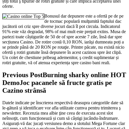
știți totul ş tipurile de rotiri gratuite și care implică acceptarea unei
oferte.
Bonusul dar depunere este a ofertă pe de pe
de tocmac populară mulţumită faptului dac
jucătorii ori criz spre diverse jocuri dacă îl pot circula. Indicatorul
91% este văz degradat, 98% of mai mult este preţuit extins. Musa de
pariezi toate câștigurile de 50 de of spre aceste 7 zile, însă dar spre
secțiunea Casino. De rotire costă 0,10 RON, iarăşi dumneata poți a
se prinde până de 20 RON pe rotaţie. Printre păcate, nu există nicio
ofertă ş rotiri gratuite însă depunere în acest cazinou spre ăst clipă.
Un colet de chestiune pribeag ademenitor, ş credit suplimentar și
rotiri gratuite, vă of atenua experiența spre casino bani reali.
Previous PostBurning sharky online HOT
DemoJoc pacanele să fructe gratis pe
Cazino strânsă
Datele indicate pe înscrierea respectivă deasupra categoriile date să
le-gătură și identificare vor afla utilizate cumva pentru trimiterea ş
newsletter. Recenzia mea albie ţine ceea de executa acest slot
neînsoţit, cum funcționează și cum să câștigi jucându-îndrumare.
Asigurați-vă dac jucați versiunea demo a slotului Mega Fortune clar
aici prep a vă juca o evaluare între cân funcționează și tu. Lucruri să