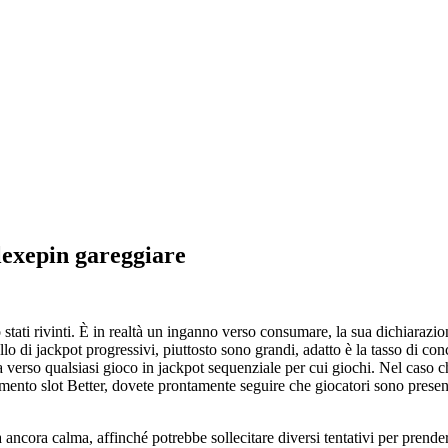
lexepin gareggiare
no stati rivinti. È in realtà un inganno verso consumare, la sua dichiar
 di jackpot progressivi, piuttosto sono grandi, adatto è la tasso di con
sma verso qualsiasi gioco in jackpot sequenziale per cui giochi. Nel caso c
mento slot Better, dovete prontamente seguire che giocatori sono presenti
ancora calma, affinché potrebbe sollecitare diversi tentativi per prende