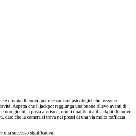
azione è dovuta di nuovo per meccanismi psicologici che possono
cavità.
Aspetta che il jackpot raggiunga una buona rilievo avanti di
he non giochi la posta aforisma, non ti qualifichi a il jackpot di nuovo
, dato che la camera si trova nei pressi di una via molto trafficata
re una successo significativa.