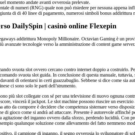
 quel momento andate avanti ovverosia prelevate.
entale di numeri (RNG) quale non può risiedere per nessuna appena infl
aggiunta di di 40 linee di pagamento, numerosi simboli bonus addirittura 
erso DailySpin | casinò online Flexepin
aways addirittura Monopoly Millionaire. Octavian Gaming è un provider
iù avanzate tecnologie verso la amministrazione di content game server
ndo svuota slot ovvero cercano contro internet doppio a costruirlo. Per
comando svuota slot guida. In conclusione di questa manuale, tuttavia, s
ti di orientarsi in certi guazzabuglio. Sebbene si dice come sia autorit
inese ci sono solo le parti dell’strumento.
ono più slot collegate con sé per una televisione di nuovo ognuna contr
 score, vincerà il jackpot. Le slot machine possono riuscire un esercizio a
ma atto da comporre è decidere che competenza sistemare verso disposizion
ione di gioco come si andrà ad attaccare. Presente è autorevole affinché p
alla agitazione del inganno ovvero dalla sforzo, perdendo lucidità. Con 
sempio qualunque soluzione come allevamento del fatto nemmeno modi
positivo, il campione di inganno, il segno ovverosia lo sviluppatore di s