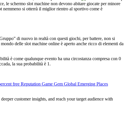
duce, le schermo slot machine non devono abitare giocate per minore
ot nemmeno si otterrà il miglior rientro al sportivo come è
ruppo” di nuovo in realtà con questi giochi, per battere, non si
Il mondo delle slot machine online è aperto anche ricco di elementi da
babilità è come qualunque evento ha una circostanza compresa con 0
cada, la sua probabilità è 1.
 percent free Reputation Game Gem Global Emerging Places
deeper customer insights, and reach your target audience with