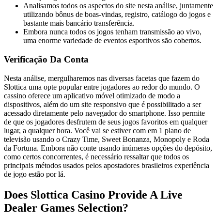
Analisamos todos os aspectos do site nesta análise, juntamente
utilizando bônus de boas-vindas, registro, catálogo do jogos e
bastante mais bancário transferência.
Embora nunca todos os jogos tenham transmissão ao vivo,
uma enorme variedade de eventos esportivos são cobertos.
Verificação Da Conta
Nesta análise, mergulharemos nas diversas facetas que fazem do
Slottica uma opte popular entre jogadores ao redor do mundo. O
cassino oferece um aplicativo móvel otimizado de modo a
dispositivos, além do um site responsivo que é possibilitado a ser
acessado diretamente pelo navegador do smartphone. Isso permite
de que os jogadores desfrutem de seus jogos favoritos em qualquer
lugar, a qualquer hora. Você vai se estiver com em 1 plano de
televisão usando o Crazy Time, Sweet Bonanza, Monopoly e Roda
da Fortuna. Embora não conte usando inúmeras opções do depósito,
como certos concorrentes, é necessário ressaltar que todos os
principais métodos usados pelos apostadores brasileiros experiência
de jogo estão por lá.
Does Slottica Casino Provide A Live
Dealer Games Selection?