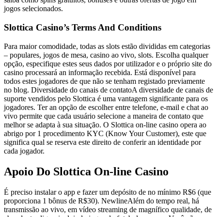
jogos selecionados.
Slottica Casino’s Terms And Conditions
Para maior comodidade, todas as slots estão divididas em categorias
– populares, jogos de mesa, casino ao vivo, slots. Escolha qualquer
opção, especifique estes seus dados por utilizador e o próprio site do
casino processará an informação recebida. Está disponível para
todos estes jogadores de que não se tenham registado previamente
no blog. Diversidade do canais de contatoA diversidade de canais de
suporte vendidos pelo Slottica é uma vantagem significante para os
jogadores. Ter an opção de escolher entre telefone, e-mail e chat ao
vivo permite que cada usuário selecione a maneira de contato que
melhor se adapta à sua situação. O Slottica on-line casino opera ao
abrigo por 1 procedimento KYC (Know Your Customer), este que
significa qual se reserva este direito de conferir an identidade por
cada jogador.
Apoio Do Slottica On-line Casino
É preciso instalar o app e fazer um depósito de no mínimo R$6 (que
proporciona 1 bônus de R$30). NewlineAlém do tempo real, há
transmissão ao vivo, em vídeo streaming de magnífico qualidade, de