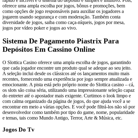
rápido é incrível e o sistema do depósito é simples e intuitivo. Pois,
oferece uma ampla escolha por jogos, bônus e promoções, bem
como opções de jogo responsáveis para auxiliar os jogadores a
jogarem usando segurança e com moderação. Também conta
diversidade de jogos, saiba como caça-níqueis, jogos por mesa,
jogos por vídeo poker e jogos ao vivo.
Sistema De Pagamento Piastrix Para
Depósitos Em Cassino Online
O Slottica Casino oferece uma ampla escolha de jogos, garantindo
que cada jogador encontre um produto qual se adeque ao seu jeito.
A seleção inclui desde os clássicos até os lançamentos muito mais
recentes, fornecendo uma experiência por jogo sempre atualizada e
emocionante. A pista está pelo próprio nome do Slottica casino – cá,
os slots são coisa séria, utilizando uma impressionante seleção capaz
do entreter até o apostador mais exigente. Curtimos o look limpo e
com calma organizado da página de jogos, do que ajuda você a se
encontrar em meio a várias opções. E você pode filtrá-los não só por
desenvolvedor como também por tipo do game, nome, popularidade
e temas, tais como Mundo Antigo, Terror, Arte & Música, etc.
Jogos Do Tv