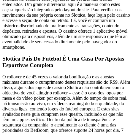
entediados. Um grande diferencial aqui é a maneira como estes
caça-níqueis são integrados pelo layout do site. Para verificar os
movimentos da sua própria conta no Slottica, faça login pelo cassino
e acesse a seção de conta ou retrato. Lá, você encontrará um
histórico discriminado de praticamente as transações, contendo
depósitos, retiradas e apostas. O cassino oferece 1 aplicativo móvel
otimizado para dispositivos, além de um site responsivo que têm an
eventualidade de ser acessado diretamente pelo navegador do
smartphone.
Slottica País Do Futebol É Uma Casa Por Apostas
Esportivas Completa
O rollover é de 45 vezes o valor da bonificação e as apostas
máximas durante o cumprimento destes requisitos são do R$9. Além
disso, alguns dos jogos de cassino Slottica não contribuem com o
objectivo de você atingir o rollover – esse é o caso dos jogos por
mesa e do vídeo poker, por exemplo. Além do tempo de sobra real,
há transmissão ao vivo, em vídeo streaming do boa qualidade, do
diversas ligas, contendo jogos do futebol europeu. E estes sites
avaliados neste guia cumprem esse quesito, incluindo os que não
têm um app específico. Dentro da política de transparência e
segurança da companhia, o atendimento ao cliente é uma das
prioridades do BetBoom, que oferece suporte 24 horas por dia, 7