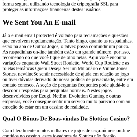
forma segura, utilizando tecnologia de criptografia SSL para
proteger as informações financeiras destes usuários.
We Sent You An E-mail
Já o e-mail email protected é voltado para reclamações e questões
que envolvem regulamentação. Tanto bingo, quanto as raspadinhas,
estão na aba de Outros Jogos, o talvez possa confundir um pouco.
As raspadinhas on-line também estão em grande número, por isso,
recomendo do que você fique de olho nelas. Aqui você encontra
variações enquanto Wall Street Roulette, World Cup Roulette e as
roletas temáticas Quem Deseja Ser um Milionário e Vinnie Jones
Stories. newlineSe sentir necessidade de ajuda em relação ao jogo
ou tiver dúvidas derivado do nossa política de privacidade, entre em
contato conosco. A seção de perguntas frequentes pode ajudá-lo a
descobrir respostas para perguntas normais. Nestes jogos
desenvolvidos por Ezugi, NetEnt, Evolution Gaming e outras
empresas, você consegue sentir um serviço muito parecido com an
emoção do estar em um cassino de realidade.
Qual O Bônus De Boas-vindas Da Slottica Casino?
Com literalmente muitos milhares de jogos de caça-níqueis on-line
contidos no cassino, estes jogadores da Slottica não ficarão