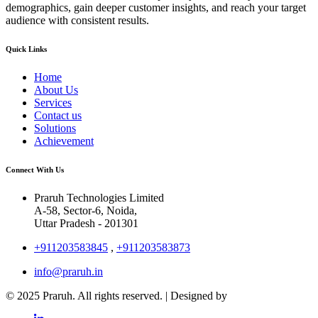
demographics, gain deeper customer insights, and reach your target
audience with consistent results.
Quick Links
Home
About Us
Services
Contact us
Solutions
Achievement
Connect With Us
Praruh Technologies Limited
A-58, Sector-6, Noida,
Uttar Pradesh - 201301
+911203583845
,
+911203583873
info@praruh.in
© 2025 Praruh. All rights reserved. | Designed by
Tangence