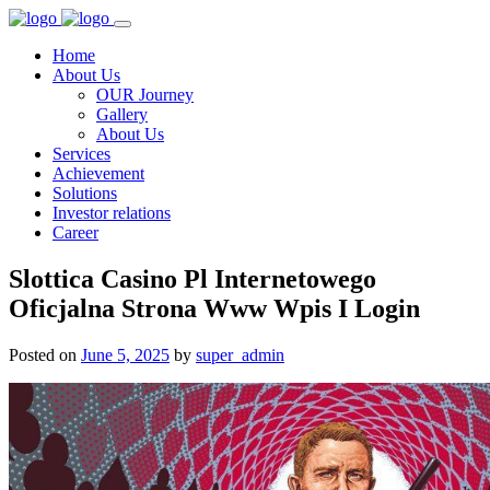
Home
About Us
OUR Journey
Gallery
About Us
Services
Achievement
Solutions
Investor relations
Career
Slottica Casino Pl Internetowego
Oficjalna Strona Www Wpis I Login
Posted on
June 5, 2025
by
super_admin