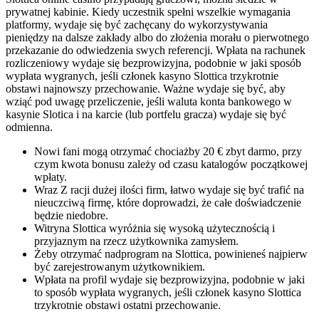
prywatnej kabinie. Kiedy uczestnik spełni wszelkie wymagania
platformy, wydaje się być zachęcany do wykorzystywania
pieniędzy na dalsze zakłady albo do złożenia morału o pierwotnego
przekazanie do odwiedzenia swych referencji. Wpłata na rachunek
rozliczeniowy wydaje się bezprowizyjna, podobnie w jaki sposób
wypłata wygranych, jeśli członek kasyno Slottica trzykrotnie
obstawi najnowszy przechowanie. Ważne wydaje się być, aby
wziąć pod uwagę przeliczenie, jeśli waluta konta bankowego w
kasynie Slotica i na karcie (lub portfelu gracza) wydaje się być
odmienna.
Nowi fani mogą otrzymać chociażby 20 € zbyt darmo, przy
czym kwota bonusu zależy od czasu katalogów początkowej
wpłaty.
Wraz Z racji dużej ilości firm, łatwo wydaje się być trafić na
nieuczciwą firmę, które doprowadzi, że całe doświadczenie
będzie niedobre.
Witryna Slottica wyróżnia się wysoką użytecznością i
przyjaznym na rzecz użytkownika zamysłem.
Żeby otrzymać nadprogram na Slottica, powinieneś najpierw
być zarejestrowanym użytkownikiem.
Wpłata na profil wydaje się bezprowizyjna, podobnie w jaki
to sposób wypłata wygranych, jeśli członek kasyno Slottica
trzykrotnie obstawi ostatni przechowanie.