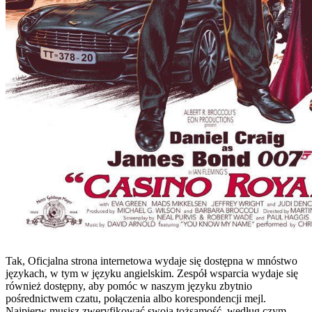
Tak, Oficjalna strona internetowa wydaje się dostępna w mnóstwo
językach, w tym w języku angielskim. Zespół wsparcia wydaje się
również dostępny, aby pomóc w naszym języku zbytnio
pośrednictwem czatu, połączenia albo korespondencji mejl.
Najpierw musisz zweryfikować swoją tożsamość, według czym