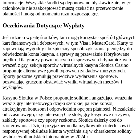
informacje. Wszystkie środki są deponowane błyskawicznie, więc
członkowie nie zaakceptować muszą czekać na przetworzenie
płatności i mogą od momentu razu rozpocząć grę.
Oczekiwania Dotyczące Wypłaty
Jeśli idzie o wpłatę środków, fani mogą korzystać spośród głównych
kart finansowych i debetowych, w tym Visa i MasterCard. Karty te
zapewniają wygodny i bezpieczny sposób zgłaszania pieniędzy do
odwiedzenia konta kasyna, a sprawy są przeważnie fabrykowane
prędko. Dla graczy poszukujących ekspresowych i dynamicznych
wrażeń z gry, sekcja sportów wirtualnych kasyna Slottica Casino
proponuje alternatywę gwoli typowych zakładów muzycznych.
Sporty pozorne symulują prawdziwe wydarzenia sportowe,
pozwalając graczom obstawiać wyniki wirtualnych meczów i
wyścigów.
Kasyno Slottica w Polsce proponuje solidne i angażujące wrażenia
wraz z gry internetowego dzięki szerokiej palecie konsol,
atrakcyjnym bonusom i odpowiednim opcjom płatności. Niezależnie
od czasu owego, czy interesują Cię sloty, gry kasynowe na żywo,
zakłady sportowe czy sporty rzekome, Slottica dzierży coś do
zaoferowania. Dzięki przyjaznemu dla użytkownika interfejsowi i
responsywnej obsłudze klienta wyróżnia się w charakterze solidny
wybór gwoli polskich internautów w 2024 r..