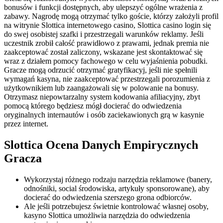
bonusów i funkcji dostępnych, aby ulepszyć ogólne wrażenia z
zabawy. Nagrodę mogą otrzymać tylko goście, którzy założyli profil
na witrynie Slottica internetowego casino, Slottica casino login się
do swej osobistej szafki i przestrzegali warunków reklamy. Jeśli
uczestnik zrobił całość prawidłowo z prawami, jednak premia nie
zaakceptować został zaliczony, wskazane jest skontaktować się
wraz z działem pomocy fachowego w celu wyjaśnienia pobudki.
Gracze mogą odrzucić otrzymać gratyfikacyj, jeśli nie spełnili
wymagań kasyna, nie zaakceptować przestrzegali porozumienia z
użytkownikiem lub zaangażowali się w polowanie na bonusy.
Otrzymasz niepowtarzalny system kodowania afiliacyjny, zbyt
pomocą którego będziesz mógł docierać do odwiedzenia
oryginalnych internautów i osób zaciekawionych grą w kasynie
przez internet.
Slottica Ocena Danych Empirycznych
Gracza
Wykorzystaj różnego rodzaju narzędzia reklamowe (banery,
odnośniki, social środowiska, artykuły sponsorowane), aby
docierać do odwiedzenia szerszego grona odbiorców.
Ale jeśli potrzebujesz świetnie kontrolować własnej osoby,
kasyno Slottica umożliwia narzędzia do odwiedzenia