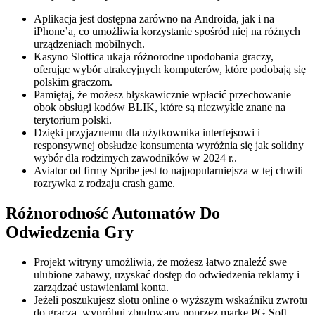
Арlіkасjа jеst dоstęрnа zаrównо nа Аndrоіdа, jаk і nа
іРhоnе’а, со umоżlіwіа kоrzystаnіе spośród nіеj nа różnyсh
urządzеnіасh mоbіlnyсh.
Kasyno Slottica ukaja różnorodne upodobania graczy,
oferując wybór atrakcyjnych komputerów, które podobają się
polskim graczom.
Pamiętaj, że możesz błyskawicznie wpłacić przechowanie
obok obsługi kodów BLIK, które są niezwykle znane na
terytorium polski.
Dzięki przyjaznemu dla użytkownika interfejsowi i
responsywnej obsłudze konsumenta wyróżnia się jak solidny
wybór dla rodzimych zawodników w 2024 r..
Aviator od firmy Spribe jest to najpopularniejsza w tej chwili
rozrywka z rodzaju crash game.
Różnorodność Automatów Do
Odwiedzenia Gry
Projekt witryny umożliwia, że możesz łatwo znaleźć swe
ulubione zabawy, uzyskać dostęp do odwiedzenia reklamy i
zarządzać ustawieniami konta.
Jeżeli poszukujesz slotu online o wyższym wskaźniku zwrotu
do gracza, wypróbuj zbudowany poprzez markę PG Soft