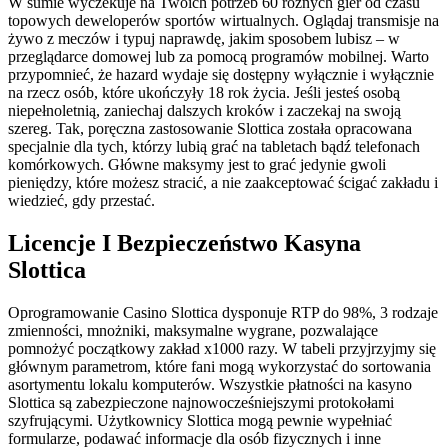
W sumie wyczekuje na Twoich potrzeb 60 różnych gier od czasu
topowych deweloperów sportów wirtualnych. Oglądaj transmisje na
żywo z meczów i typuj naprawdę, jakim sposobem lubisz – w
przeglądarce domowej lub za pomocą programów mobilnej. Warto
przypomnieć, że hazard wydaje się dostępny wyłącznie i wyłącznie
na rzecz osób, które ukończyły 18 rok życia. Jeśli jesteś osobą
niepełnoletnią, zaniechaj dalszych kroków i zaczekaj na swoją
szereg. Tak, poręczna zastosowanie Slottica została opracowana
specjalnie dla tych, którzy lubią grać na tabletach bądź telefonach
komórkowych. Główne maksymy jest to grać jedynie gwoli
pieniędzy, które możesz stracić, a nie zaakceptować ścigać zakładu i
wiedzieć, gdy przestać.
Licencje I Bezpieczeństwo Kasyna
Slottica
Oprogramowanie Casino Slottica dysponuje RTP do 98%, 3 rodzaje
zmienności, mnożniki, maksymalne wygrane, pozwalające
pomnożyć początkowy zakład x1000 razy. W tabeli przyjrzyjmy się
głównym parametrom, które fani mogą wykorzystać do sortowania
asortymentu lokalu komputerów. Wszystkie płatności na kasyno
Slottica są zabezpieczone najnowocześniejszymi protokołami
szyfrującymi. Użytkownicy Slottica mogą pewnie wypełniać
formularze, podawać informacje dla osób fizycznych i inne