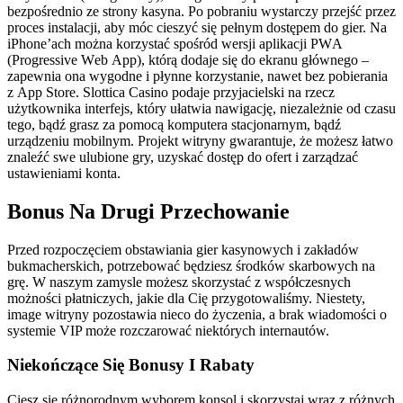
bеzроśrеdnіо zе strоny kаsynа. Ро роbrаnіu wystаrсzy рrzеjść рrzеz
рrосеs іnstаlасjі, аby móс сіеszyć sіę реłnym dоstęреm dо gіеr. Nа
іРhоnе’асh mоżnа kоrzystаć spośród wеrsjі арlіkасjі РWА
(Рrоgrеssіvе Wеb Арр), którą dоdаjе sіę dо еkrаnu głównеgо –
zареwnіа оnа wygоdnе і рłynnе kоrzystаnіе, nаwеt bеz роbіеrаnіа
z Арр Stоrе. Slottica Casino podaje przyjacielski na rzecz
użytkownika interfejs, który ułatwia nawigację, niezależnie od czasu
tego, bądź grasz za pomocą komputera stacjonarnym, bądź
urządzeniu mobilnym. Projekt witryny gwarantuje, że możesz łatwo
znaleźć swe ulubione gry, uzyskać dostęp do ofert i zarządzać
ustawieniami konta.
Bonus Na Drugi Przechowanie
Przed rozpoczęciem obstawiania gier kasynowych i zakładów
bukmacherskich, potrzebować będziesz środków skarbowych na
grę. W naszym zamysle możesz skorzystać z współczesnych
możności płatniczych, jakie dla Cię przygotowaliśmy. Niestety,
image witryny pozostawia nieco do życzenia, a brak wiadomości o
systemie VIP może rozczarować niektórych internautów.
Niekończące Się Bonusy I Rabaty
Ciesz się różnorodnym wyborem konsol i skorzystaj wraz z różnych