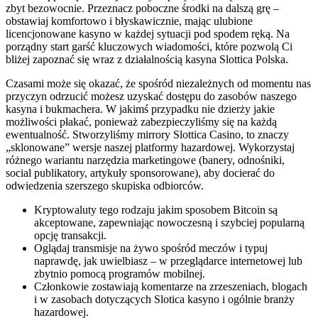
zbyt bezowocnie. Przeznacz poboczne środki na dalszą grę –
obstawiaj komfortowo i błyskawicznie, mając ulubione
licencjonowane kasyno w każdej sytuacji pod spodem ręką. Na
porządny start garść kluczowych wiadomości, które pozwolą Ci
bliżej zapoznać się wraz z działalnością kasyna Slottica Polska.
Czasami może się okazać, że spośród niezależnych od momentu nas
przyczyn odrzucić możesz uzyskać dostępu do zasobów naszego
kasyna i bukmachera. W jakimś przypadku nie dzierży jakie
możliwości płakać, ponieważ zabezpieczyliśmy się na każdą
ewentualność. Stworzyliśmy mirrory Slottica Casino, to znaczy
„sklonowane” wersje naszej platformy hazardowej. Wykorzystaj
różnego wariantu narzędzia marketingowe (banery, odnośniki,
social publikatory, artykuły sponsorowane), aby docierać do
odwiedzenia szerszego skupiska odbiorców.
Kryptowaluty tego rodzaju jakim sposobem Bitcoin są
akceptowane, zapewniając nowoczesną i szybciej popularną
opcję transakcji.
Oglądaj transmisje na żywo spośród meczów i typuj
naprawdę, jak uwielbiasz – w przeglądarce internetowej lub
zbytnio pomocą programów mobilnej.
Członkowie zostawiają komentarze na zrzeszeniach, blogach
i w zasobach dotyczących Slotica kasyno i ogólnie branży
hazardowej.