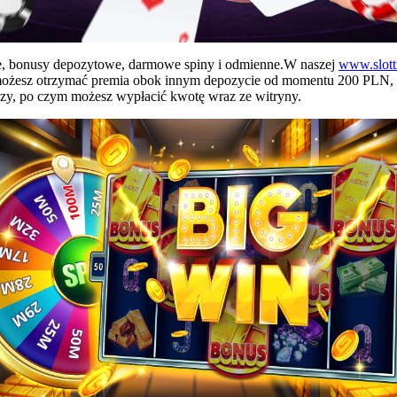
ne, bonusy depozytowe, darmowe spiny i odmienne.W naszej
www.slott
e możesz otrzymać premia obok innym depozycie od momentu 200 PLN, 
zy, po czym możesz wypłacić kwotę wraz ze witryny.