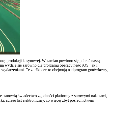
onej produkcji kasynowej. W zamian powinno się pobrać naszą
ępna wydaje się zarówno dla programu operacyjnego iOS, jak i
mi wydarzeniami. Te zniżki często obejmują nadprogram gotówkowy,
 te stanowią świadectwo zgodności platformy z surowymi nakazami,
 adresu list elektroniczny, co więcej zbyt pośrednictwem