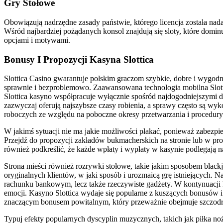
Gry Stołowe
Obowiązują nadrzędne zasady państwie, którego licencja została nad
Wśród najbardziej pożądanych konsol znajdują się sloty, które domi
opcjami i motywami.
Bonusy I Propozycji Kasyna Slottica
Slottica Casino gwarantuje polskim graczom szybkie, dobre i wygodne 
sprawnie i bezproblemowo. Zaawansowana technologia mobilna Slotti
Slottica kasyno współpracuje wyłącznie spośród najdogodniejszymi do
zazwyczaj oferują najszybsze czasy robienia, a sprawy często są wy
roboczych ze względu na poboczne okresy przetwarzania i procedury
W jakimś sytuacji nie ma jakie możliwości płakać, ponieważ zabezpi
Przejdź do propozycji zakładów bukmacherskich na stronie lub w pro
również podkreślić, że każde wpłaty i wypłaty w kasynie podlegają 
Strona mieści również rozrywki stołowe, takie jakim sposobem blackj
oryginalnych klientów, w jaki sposób i urozmaicą grę istniejących. 
rachunku bankowym, lecz także rzeczywiste gadżety. W kontynuacji k
emocji. Kasyno Slottica wydaje się popularne z kuszących bonusów i
znaczącym bonusem powitalnym, który przeważnie obejmuje szczod
Typuj efekty popularnych dyscyplin muzycznych, takich jak piłka no