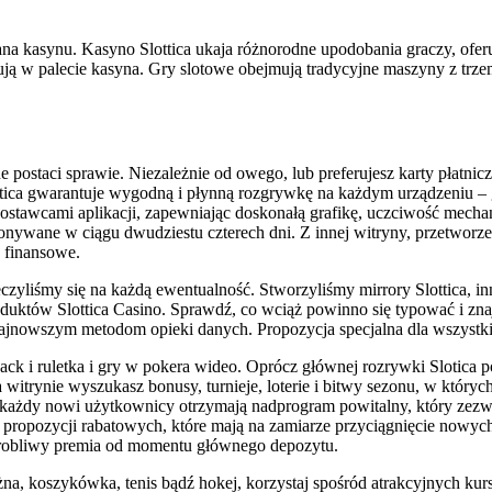
ana kasynu. Kasyno Slottica ukaja różnorodne upodobania graczy, ofer
nują w palecie kasyna. Gry slotowe obejmują tradycyjne maszyny z tr
postaci sprawie. Niezależnie od owego, lub preferujesz karty płatnicze
ca gwarantuje wygodną i płynną rozgrywkę na każdym urządzeniu – gra
stawcami aplikacji, zapewniając doskonałą grafikę, uczciwość mechanik
konywane w ciągu dwudziestu czterech dni. Z innej witryny, przetworz
 finansowe.
eczyliśmy się na każdą ewentualność. Stworzyliśmy mirrory Slottica, 
duktów Slottica Casino. Sprawdź, co wciąż powinno się typować i znaj
najnowszym metodom opieki danych. Propozycja specjalna dla wszystki
ack i ruletka i gry w pokera wideo. Oprócz głównej rozrywki Slotica 
Na witrynie wyszukasz bonusy, turnieje, loterie i bitwy sezonu, w któr
ażdy nowi użytkownicy otrzymają nadprogram powitalny, który zezwoli
 propozycji rabatowych, które mają na zamiarze przyciągnięcie nowyc
robliwy premia od momentu głównego depozytu.
żna, koszykówka, tenis bądź hokej, korzystaj spośród atrakcyjnych kur