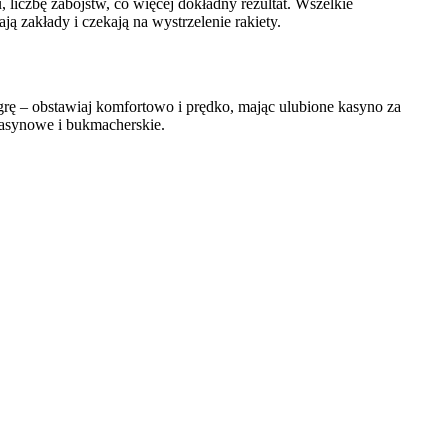
liczbę zabójstw, co więcej dokładny rezultat. Wszelkie
ą zakłady i czekają na wystrzelenie rakiety.
grę – obstawiaj komfortowo i prędko, mając ulubione kasyno za
kasynowe i bukmacherskie.