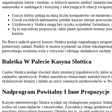
organizujemy loterie i turnieje, w których możesz zdobyć fantast
stanowiska w rankingach i korzystaj z ekscytujących emocji związ
Gracze którzy polują na dużą liczbę komputerów od momentu 
Gwoli zwykłych internautów polskie kasyno oferuje powszednie
Użytkownicy Slottica mogą bez ryzyka wypełniać formularze, 
Są to najczęściej propozycje, takie jakim sposobem bonusy pow
kasyna.
Na Rzecz stałych graczy kasyno Slottica podaje nagradzający progr
postawiony zakład. Punkty te można wymienić na różne rekompensaty
pierwotnego wrażenia wraz z rozrywki i oferując dodatkowe zachęt
Ruletka W Palecie Kasyna Slottica
Casino Slottica podaje również dużo promocji tygodniowych, które 
zakładów sportowych. Podest umożliwia obstawianie autentycznych i 
ekskluzywne bonusy i zniżki na rzecz własnych użytkowników w Pol
Nadprogram Powitalny I Inne Propozycje
Kasyno internetowego Slotica wydaje się obsługiwane poprzez Atlan
wolna od czasu łajdactw i niezawodna. Zawodnicy mogą spodziewać się
powitany niezwykłym bonusem. Określa jest to, że jeśli wpłacisz na