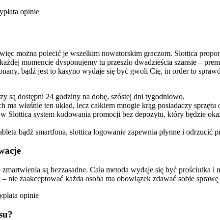
ięc można polecić je wszelkim nowatorskim graczom. Slottica proponu
 każdej momencie dysponujemy tu przeszło dwadzieścia szansie – p
ekonany, bądź jest to kasyno wydaje się być gwoli Cię, in order to spr
y są dostępni 24 godziny na dobę, szóstej dni tygodniowo.
ma właśnie ten układ, lecz całkiem mnogie krąg posiadaczy sprzętu
w Slottica system kodowania promocji bez depozytu, który będzie o
tableta bądź smartfona, slottica logowanie zapewnia płynne i odrzucić
wacje
ie zmartwienia są bezzasadne. Cała metoda wydaje się być prościutka
mać – nie zaakceptować każda osoba ma obowiązek zdawać sobie sprawę
su?