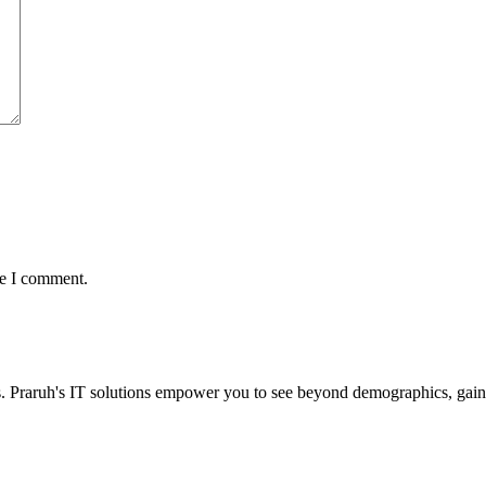
me I comment.
. Praruh's IT solutions empower you to see beyond demographics, gain 