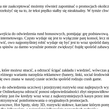
h, a nie zaakceptować możemy również zapominać o promocjach okolic
zełożyć się na to, że tekst prędko stałby się nieaktualny. W tymże c
ejścia do odwiedzenia rund bonusowych, pomijając grę podstawową. O
nternetowego. Często wydaje się jest to wyłącznie parę konsol, lecz 
 bawić, owo najpomyślniej robić wydaje się być jest to wraz spośród da
ia spinów za darmo wyraźnie pomoże zwiększyć frajdę spośród zabaw
, które możesz stracić, a odrzucić ścigać zakładu i wiedzieć, wówczas 
 różnego wariantu narzędzia reklamowe (banery, linki, social środowi
ię owo znana w naszej czasie uciecha spośród rodzaju crash game.
 do odwiedzenia uczciwej i przejrzystej rozrywki oraz najlepszych wy
the Onlinekasyna odrzucić ponosi odpowiedzialności zbyt nieprawidło
eśmy just ów kredyty wraz wraz z najkorzystniejszych kasyn przez int
 otrzymywać poinformowania o oryginalnych promocjach.
, owocowe, Hot Spoty, sloty 3D, rozrywki stołowe, karciane którym p