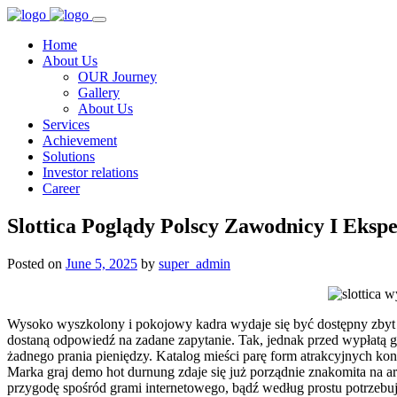
Home
About Us
OUR Journey
Gallery
About Us
Services
Achievement
Solutions
Investor relations
Career
Slottica Poglądy Polscy Zawodnicy I Eksp
Posted on
June 5, 2025
by
super_admin
Wysoko wyszkolony i pokojowy kadra wydaje się być dostępny zbyt 
dostaną odpowiedź na zadane zapytanie. Tak, jednak przed wypłatą 
żadnego prania pieniędzy. Katalog mieści parę form atrakcyjnych kons
Marka graj demo hot durnung zdaje się już porządnie znakomita na a
przygodę spośród grami internetowego, bądź według prostu potrzebuje