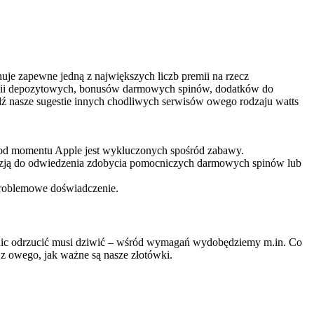
je zapewne jedną z największych liczb premii na rzecz
remii depozytowych, bonusów darmowych spinów, dodatków do
awdź nasze sugestie innych chodliwych serwisów owego rodzaju watts
 od momentu Apple jest wykluczonych spośród zabawy.
kazją do odwiedzenia zdobycia pomocniczych darmowych spinów lub
 problemowe doświadczenie.
 i nic odrzucić musi dziwić – wśród wymagań wydobędziemy m.in. Co
 z owego, jak ważne są nasze złotówki.