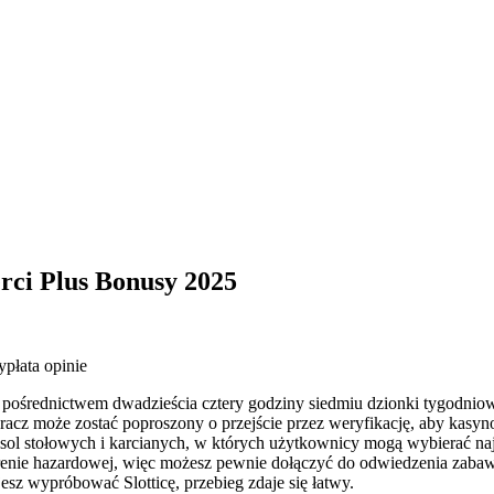
erci Plus Bonusy 2025
pośrednictwem dwadzieścia cztery godziny siedmiu dzionki tygodnio
gracz może zostać poproszony o przejście przez weryfikację, aby kas
ol stołowych i karcianych, w których użytkownicy mogą wybierać najlep
renie hazardowej, więc możesz pewnie dołączyć do odwiedzenia zabawy
sz wypróbować Slotticę, przebieg zdaje się łatwy.