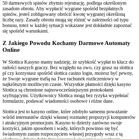
50 darmowych spinów zbytnio rejestrację, podlega określonym
zasadom obrotu. Aby wypłacić wygrane spośród bezpłatnych
spinów, jesteś zobligowany obrócić kwotę wygranej określoną
liczbę razy. Zasady obrotu mogą się różnić w zależności od typu
bonusu, toteż w każdej sytuacji wskazane jest dokładnie zapoznać
się spośród warunkami.
Z Jakiego Powodu Kochamy Darmowe Automaty
Online
W Slottica Kasyno mamy nadzieję, że szybkość wypłat to klucz do
radości naszych graczy. Bez względu na owo, czy grasz na slottica
pl czy korzystasz spośród slottica casino login, możesz być pewny,
że Swoje wygrane trafią na Twe rachunek rozliczeniowy w
najkrótszym możliwym czasie. Wszystkie płatności dzięki kasyno
Slottica są chronione najnowocześniejszymi protokołami
szyfrującymi. Użytkownicy Slottica mogą bez ryzyka wypełniać
formularze, podawać wiadomości osobowe i różne dane.
Slottica jest to kasyno online, które zdobyło samemu poważanie
wśród internautów dzięki własnej rozmaitej propozycji komputerów
i atrakcyjnym promocjom. Kasyno to dzierży zarówno swoje
korzyści, jakim sposobem i wady, których powinno się być
świadomym zanim rozpoczęciem własnej przygody wraz z tą