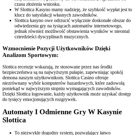
czasu złożenia wniosku.
W Slottica Kasyno mamy nadzieję, że szybkość wypłat jest to
klucz do satysfakcji własnych zawodników.
Slottica kasyno owe odrzucić wyłącznie doskonałe obszar do
odwiedzenia gry na tysiącach automatów internetowego,
jednak również możliwość obstawienia wyników w nieomal
czterdzieści dyscyplinach muzycznych.
Wzmocnienie Pozycji Użytkowników Dzięki
Analizom Sportowym:
Slottica recenzje wskazują, że stosowane przez nas środki
bezpieczeństwa są na najwyższym pułapie, zapewniając spokój
demona naszym użytkownikom. Slottica Casino oferuje
niezrównany wybór komputerów hazardowych, które zadowolą
poniekąd w najwyższym stopniu wymagających zawodników.
Dzięki Slottica logowanie, każdy użytkownik może uzyskać dostęp
do tysięcy emocjonujących rozgrywek.
Automaty I Odmienne Gry W Kasynie
Slottica
To niezwykle dogodny system, pozwalający łatwo