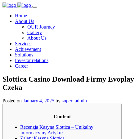
Home
About Us
OUR Journey
Gallery
About Us
Services
Achievement
Solutions
Investor relations
Career
Slottica Casino Download Firmy Evoplay
Czeka
Posted on
January 4, 2025
by
super_admin
Content
Recenzja Kasyna Slottica – Unikalny
Informacyjny Artykuł
Zalety Kasyna Slottica