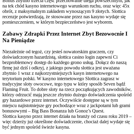
Bonus zbytnio trzecia część przechowanie ulega powszechnym, jak
na tek chód kasyno internetowego warunkom ruchu, oraz więc 45x
obrót, z maksymalnym zakładem wynoszącym 9 złotych. Slottica
recenzje potwierdzają, że stosowane przez nas kasyno wydaje się
pomieszczeniem, w którym bezpieczeństwo jest wyborem.
Zabawy Zdrapki Przez Internet Zbyt Bezowocnie I
Na Pieniądze
Niezależnie od tegoż, czy jesteś nowatorskim graczem, czy
doświadczonym hazardzistą, slottica casino login zapewni Ci
bezproblemowy dostęp do każdego grono usług. Dołącz do naszą
firmę już dziś i odkryj, z jakiego powodu slottica jest uważana
zbytnio 1 wraz z najkorzystniejszych kasyn internetowego na
terytorium polski. W kasyno internetowego Slottica zagrasz w
tradycyjne sloty owocowe, tego typu w który sposób Seven bądź
Flaming Fruit. To dobre sloty na rzecz początkujących zawodników,
którzy odrzucić mają jeszcze zbytnio dużego doświadczenia spośród
gry hazardowe przez internet. Oczywiście dostępne są w tym
miejscu najistotniejsze gry pochodzące wraz z jackpotami lub grami
bonusowymi – Big Bass Bonanza lub Gonoz’s Quest.
Slottica kasyno przez internet działa na branży od czasu roku 2019 –
więc dzierży już określone doświadczenie, chociaż dalej wydaje się
być jednym spośród świeże kasyna.