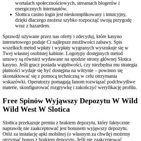
wortalach społecznościowych, streamach blogerów i
energicznych internautów.
Slottica casino login jest nieskomplikowany i intuicyjny,
dzięki dlaczego możesz szybko rozpocząć swoją przygodę
wraz z hazardem.
Sprawdź używane przez nas oferty i zdecyduj, które kasyno
internetowego podaje Ci najlepsze możliwości zabawy. Spis
wszelkich metod wpłaty i wypłaty wygranych wyszukuje się w
Twej własnej osobistej kabinie. Logotypy dostępnych metod
umowy są również wydawane na spodzie strony głównej Slotica
kasyno. Jeśli gracz posiada wątpliwości, czy niezbędna mu strategia
płatności wydaje się być dostępna na witrynie – powinno się
skontaktować się z pomocą techniczną w celu otrzymania
wskazówki. Operatorzy pomagają fanom rozwiązać podchwytliwe
materie, skonfigurować rozgrywkę i zakończyć weryfikację profilu.
Free Spinów Wyjąwszy Depozytu W Wild
Wild West W Slotica
Slottica przekazuje premia z brakiem depozytu, który faktycznie
naprawdę nie zaakceptować jest bonusem wyjąwszy depozytu.
Otóż za instalację apki mobilnej (o własnym za chwilę) możemy
otrzymać bonus z brakiem depozytu. Jeśli nie zaakceptować