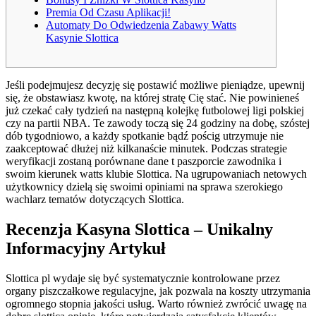
Premia Od Czasu Aplikacji!
Automaty Do Odwiedzenia Zabawy Watts
Kasynie Slottica
Jeśli podejmujesz decyzję się postawić możliwe pieniądze, upewnij
się, że obstawiasz kwotę, na której stratę Cię stać. Nie powinieneś
już czekać cały tydzień na następną kolejkę futbolowej ligi polskiej
czy na partii NBA. Te zawody toczą się 24 godziny na dobę, szóstej
dób tygodniowo, a każdy spotkanie bądź pościg utrzymuje nie
zaakceptować dłużej niż kilkanaście minutek. Podczas strategie
weryfikacji zostaną porównane dane t paszporcie zawodnika i
swoim kierunek watts klubie Slottica. Na ugrupowaniach netowych
użytkownicy dzielą się swoimi opiniami na sprawa szerokiego
wachlarz tematów dotyczących Slottica.
Recenzja Kasyna Slottica – Unikalny
Informacyjny Artykuł
Slottica pl wydaje się być systematycznie kontrolowane przez
organy piszczałkowe regulacyjne, jak pozwala na koszty utrzymania
ogromnego stopnia jakości usług. Warto również zwrócić uwagę na