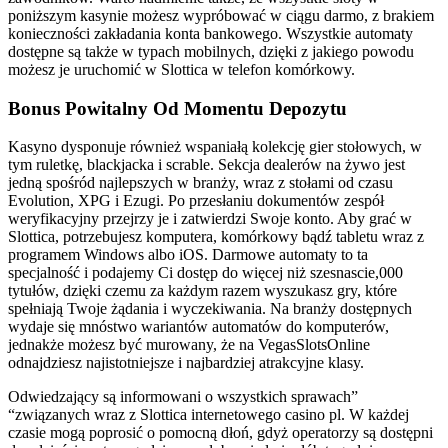
poniższym kasynie możesz wypróbować w ciągu darmo, z brakiem
konieczności zakładania konta bankowego. Wszystkie automaty
dostępne są także w typach mobilnych, dzięki z jakiego powodu
możesz je uruchomić w Slottica w telefon komórkowy.
Bonus Powitalny Od Momentu Depozytu
Kasyno dysponuje również wspaniałą kolekcję gier stołowych, w
tym ruletkę, blackjacka i scrable. Sekcja dealerów na żywo jest
jedną spośród najlepszych w branży, wraz z stołami od czasu
Evolution, XPG i Ezugi. Po przesłaniu dokumentów zespół
weryfikacyjny przejrzy je i zatwierdzi Swoje konto. Aby grać w
Slottica, potrzebujesz komputera, komórkowy bądź tabletu wraz z
programem Windows albo iOS. Darmowe automaty to ta
specjalność i podajemy Ci dostęp do więcej niż szesnascie,000
tytułów, dzięki czemu za każdym razem wyszukasz gry, które
spełniają Twoje żądania i wyczekiwania. Na branży dostępnych
wydaje się mnóstwo wariantów automatów do komputerów,
jednakże możesz być murowany, że na VegasSlotsOnline
odnajdziesz najistotniejsze i najbardziej atrakcyjne klasy.
Odwiedzający są informowani o wszystkich sprawach”
“związanych wraz z Slottica internetowego casino pl. W każdej
czasie mogą poprosić o pomocną dłoń, gdyż operatorzy są dostępni