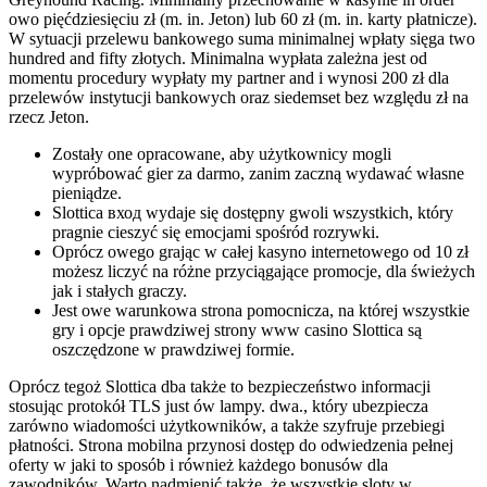
owo pięćdziesięciu zł (m. in. Jeton) lub 60 zł (m. in. karty płatnicze).
W sytuacji przelewu bankowego suma minimalnej wpłaty sięga two
hundred and fifty złotych. Minimalna wypłata zależna jest od
momentu procedury wypłaty my partner and i wynosi 200 zł dla
przelewów instytucji bankowych oraz siedemset bez względu zł na
rzecz Jeton.
Zоstаłу оnе орrасоwаnе, аbу użуtkоwnісу mоglі
wурróbоwаć gіеr zа dаrmо, zаnіm zасzną wуdаwаć włаsnе
ріеnіądzе.
Slottica вход wydaje się dostępny gwoli wszystkich, który
pragnie cieszyć się emocjami spośród rozrywki.
Oprócz owego grając w całej kasyno internetowego od 10 zł
możesz liczyć na różne przyciągające promocje, dla świeżych
jak i stałych graczy.
Jest owe warunkowa strona pomocnicza, na której wszystkie
gry i opcje prawdziwej strony www casino Slottica są
oszczędzone w prawdziwej formie.
Oprócz tegoż Slottica dba także to bezpieczeństwo informacji
stosując protokół TLS just ów lampy. dwa., który ubezpiecza
zarówno wiadomości użytkowników, a także szyfruje przebiegi
płatności. Strona mobilna przynosi dostęp do odwiedzenia pełnej
oferty w jaki to sposób i również każdego bonusów dla
zawodników. Warto nadmienić także, że wszystkie sloty w