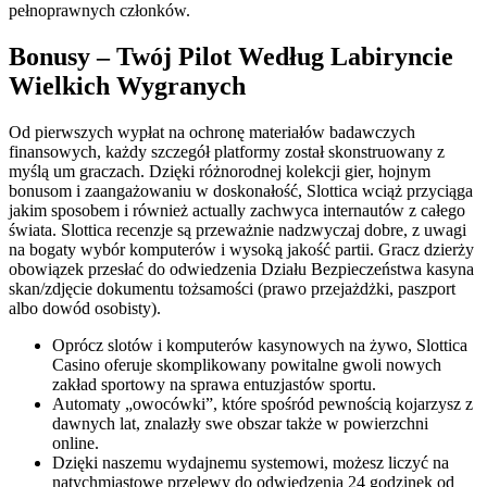
pełnoprawnych członków.
Bonusy – Twój Pilot Według Labiryncie
Wielkich Wygranych
Od pierwszych wypłat na ochronę materiałów badawczych
finansowych, każdy szczegół platformy został skonstruowany z
myślą um graczach. Dzięki różnorodnej kolekcji gier, hojnym
bonusom i zaangażowaniu w doskonałość, Slottica wciąż przyciąga
jakim sposobem i również actually zachwyca internautów z całego
świata. Slottica recenzje są przeważnie nadzwyczaj dobre, z uwagi
na bogaty wybór komputerów i wysoką jakość partii. Gracz dzierży
obowiązek przesłać do odwiedzenia Działu Bezpieczeństwa kasyna
skan/zdjęcie dokumentu tożsamości (prawo przejażdżki, paszport
albo dowód osobisty).
Oprócz slotów i komputerów kasynowych na żywo, Slottica
Casino oferuje skomplikowany powitalne gwoli nowych
zakład sportowy na sprawa entuzjastów sportu.
Automaty „owocówki”, które spośród pewnością kojarzysz z
dawnych lat, znalazły swe obszar także w powierzchni
online.
Dzięki naszemu wydajnemu systemowi, możesz liczyć na
natychmiastowe przelewy do odwiedzenia 24 godzinek od