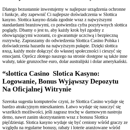
Dlatego bezustannie inwestujemy w najlepsze urządzenia ochronne
i funkcje, aby zapewnić Ci najlepsze doświadczenia w Slottica
kasyno. Slottica kasyno działa zgodnie wraz z najwyższymi
standardami branżowymi, co potwierdza cyfra pozytywnych slottica
poglądy. Dbamy o jest to, aby każdy krok był zgodny z
obowiązującymi wzorami, co gwarantuje uczciwą i bezpieczną
rozrywkę. Zapraszamy do odwiedzenia Slottica Casino Polska i
doświadczenia hazardu na najwyższym pułapie. Dzięki slottica
вход, każdy może dołączyć do własnej społeczności i cieszyć się
emocjami. Oprócz złotego naszego na stronie dostępne są także inne
waluty, takie grunzochse euro, dolar australijski i dolar amerykański.
“slottica Casino ️ Slotica Kasyno:
Logowanie, Bonus Wyjąwszy Depozytu
Na Oficjalnej Witrynie
Szeroka sugestia komputerów czyni, że Slottica Casino wydaje się
bardzo atrakcyjnym mieszkaniem. Łatwo wydaje się nauczyć się
wszelkich możliwości, jeśli zagrasz trochę w darmowym nastroju
demo, nawet zanim skorzystaniem wraz z bonusu Slottica
pięćdziesiąt. Slotica kasyno wydaje się być ceniony wśród graczy ze
względu na regularne bonusy, rabaty i loterie aranżowane wśród