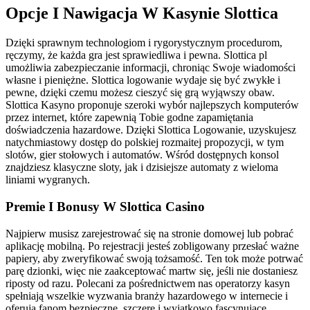
Opcje I Nawigacja W Kasynie Slottica
Dzięki sprawnym technologiom i rygorystycznym procedurom,
ręczymy, że każda gra jest sprawiedliwa i pewna. Slottica pl
umożliwia zabezpieczanie informacji, chroniąc Swoje wiadomości
własne i pieniężne. Slottica logowanie wydaje się być zwykłe i
pewne, dzięki czemu możesz cieszyć się grą wyjąwszy obaw.
Slottica Kasyno proponuje szeroki wybór najlepszych komputerów
przez internet, które zapewnią Tobie godne zapamiętania
doświadczenia hazardowe. Dzięki Slottica Logowanie, uzyskujesz
natychmiastowy dostęp do polskiej rozmaitej propozycji, w tym
slotów, gier stołowych i automatów. Wśród dostępnych konsol
znajdziesz klasyczne sloty, jak i dzisiejsze automaty z wieloma
liniami wygranych.
Premie I Bonusy W Slottica Casino
Najpierw musisz zarejestrować się na stronie domowej lub pobrać
aplikację mobilną. Po rejestracji jesteś zobligowany przesłać ważne
papiery, aby zweryfikować swoją tożsamość. Ten tok może potrwać
parę dzionki, więc nie zaakceptować martw się, jeśli nie dostaniesz
riposty od razu. Polecani za pośrednictwem nas operatorzy kasyn
spełniają wszelkie wyzwania branży hazardowego w internecie i
oferują fanom bezpieczne, szczere i wyjątkowo fascynujące