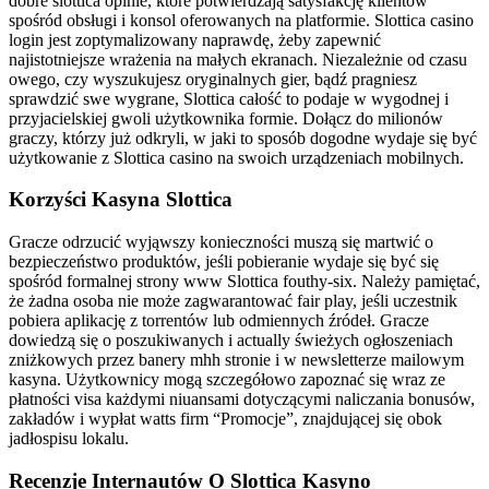
dobre slottica opinie, które potwierdzają satysfakcję klientów
spośród obsługi i konsol oferowanych na platformie. Slottica casino
login jest zoptymalizowany naprawdę, żeby zapewnić
najistotniejsze wrażenia na małych ekranach. Niezależnie od czasu
owego, czy wyszukujesz oryginalnych gier, bądź pragniesz
sprawdzić swe wygrane, Slottica całość to podaje w wygodnej i
przyjacielskiej gwoli użytkownika formie. Dołącz do milionów
graczy, którzy już odkryli, w jaki to sposób dogodne wydaje się być
użytkowanie z Slottica casino na swoich urządzeniach mobilnych.
Korzyści Kasyna Slottica
Gracze odrzucić wyjąwszy konieczności muszą się martwić o
bezpieczeństwo produktów, jeśli pobieranie wydaje się być się
spośród formalnej strony www Slottica fouthy-six. Należy pamiętać,
że żadna osoba nie może zagwarantować fair play, jeśli uczestnik
pobiera aplikację z torrentów lub odmiennych źródeł. Gracze
dowiedzą się o poszukiwanych i actually świeżych ogłoszeniach
zniżkowych przez banery mhh stronie i w newsletterze mailowym
kasyna. Użytkownicy mogą szczegółowo zapoznać się wraz ze
płatności visa każdymi niuansami dotyczącymi naliczania bonusów,
zakładów i wypłat watts firm “Promocje”, znajdującej się obok
jadłospisu lokalu.
Recenzje Internautów O Slottica Kasyno