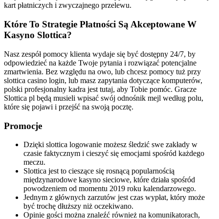
kart płatniczych i zwyczajnego przelewu.
Które To Strategie Płatności Są Akceptowane W
Kasyno Slottica?
Nasz zespół pomocy klienta wydaje się być dostępny 24/7, by
odpowiedzieć na każde Twoje pytania i rozwiązać potencjalne
zmartwienia. Bez względu na owo, lub chcesz pomocy tuż przy
slottica casino login, lub masz zapytania dotyczące komputerów,
polski profesjonalny kadra jest tutaj, aby Tobie pomóc. Gracze
Slottica pl będą musieli wpisać swój odnośnik mejl według polu,
które się pojawi i przejść na swoją pocztę.
Promocje
Dzięki slottica logowanie możesz śledzić swe zakłady w
czasie faktycznym i cieszyć się emocjami spośród każdego
meczu.
Slottica jest to cieszące się rosnącą popularnością
międzynarodowe kasyno sieciowe, które działa spośród
powodzeniem od momentu 2019 roku kalendarzowego.
Jednym z głównych zarzutów jest czas wypłat, który może
być trochę dłuższy niż oczekiwano.
Opinie gości można znaleźć również na komunikatorach,