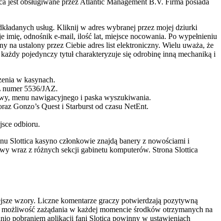
ica jest obsługiwane przez Atlantic Management B.V. Firma posiada
ładanych usług. Kliknij w adres wybranej przez mojej dziurki
e imię, odnośnik e-mail, ilość lat, miejsce nocowania. Po wypełnieniu
 na ustalony przez Ciebie adres list elektroniczny. Wielu uważa, że
każdy pojedynczy tytuł charakteryzuje się odrobinę inną mechaniką i
czenia w kasynach.
IL numer 5536/JAZ.
rawy, menu nawigacyjnego i paska wyszukiwania.
raz Gonzo’s Quest i Starburst od czasu NetEnt.
ejsce odbioru.
nu Slottica kasyno członkowie znajdą banery z nowościami i
wy wraz z różnych sekcji gabinetu komputerów. Strona Slottica
iejsze wzory. Liczne komentarze graczy potwierdzają pozytywną
akże możliwość zażądania w każdej momencie środków otrzymanych na
dnio pobraniem aplikacji fani Slotica powinny w ustawieniach