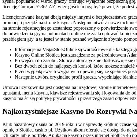
zyskał popularność wśród graczy, oferując wyłącznie bezpieczną grę,
licencję Curaçao 5536/JAZ, więc goście mogą być pewni, że podest 
Licencjonowane kasyna dbają między innymi o bezpieczeństwo graczy
promocji i przejdź na stronę kasyna. Następnie utwórz nowe rachunek 
na stronie rejestracyjnego zostaniesz poproszony o potwierdzenie sw
do odwiedzenia gry na automatach online nie zaakceptować koniecznoś
przebiegiem gry, a te jesteś w stanie poznać wyłącznie zbytnio pomoc
Informacje na VegasSlotsOnline są wartościowe dla każdego gr
Kasyno Online Slottica jest zarządzane za pośrednictwem Atla
Po wejściu do zasobu, Slotica automatycznie dostosowuje się
Bez dwóch zdań do najlepszych konsol, które możesz znaleźć 
Przed wypłatą swych wygranych upewnij się, że spełniłeś pos
Następnie utwórz oryginalne profil gracza, wypełniając blankiet r
Umowa użytkownika jest dostępna na urzędowej stronie internetowej 
upustami, menu kasyna, klawisze rejestrowania się i logowania do o
kasyno ma ścisłą politykę prywatności i przestrzega zasad odpowiedzi
Najkorzystniejsze Kasyno Do Rozrywki N
Klub hazardowy działa od 2019 roku i w naprawdę krótkim czasie zgr
opinię o Slottica casino pl. Użytkownikom oferuje się dostęp do na
ich karty lub e-portfele. Aplikacja kasyno przez internet Slottica 4