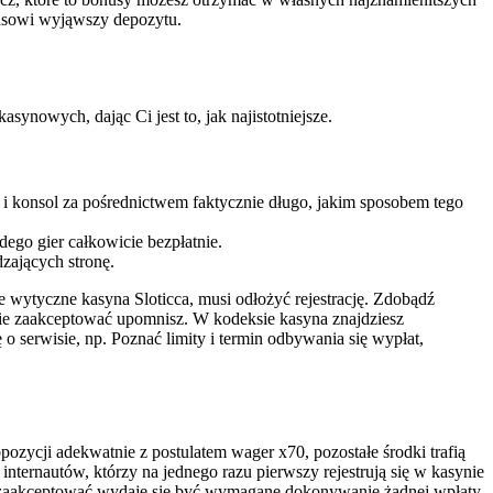
nusowi wyjąwszy depozytu.
synowych, dając Ci jest to, jak najistotniejsze.
 i konsol za pośrednictwem faktycznie długo, jakim sposobem tego
dego gier całkowicie bezpłatnie.
zających stronę.
ie wytyczne kasyna Sloticca, musi odłożyć rejestrację. Zdobądź
nie zaakceptować upomnisz. W kodeksie kasyna znajdziesz
serwisie, np. Poznać limity i termin odbywania się wypłat,
ycji adekwatnie z postulatem wager x70, pozostałe środki trafią
ternautów, którzy na jednego razu pierwszy rejestrują się w kasynie
e zaakceptować wydaje się być wymagane dokonywanie żadnej wpłaty.