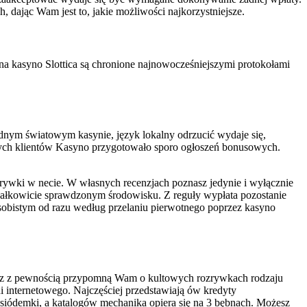
, dając Wam jest to, jakie możliwości najkorzystniejsze.
na kasyno Slottica są chronione najnowocześniejszymi protokołami
dnym światowym kasynie, język lokalny odrzucić wydaje się,
nych klientów Kasyno przygotowało sporo ogłoszeń bonusowych.
rywki w necie. W własnych recenzjach poznasz jedynie i wyłącznie
całkowicie sprawdzonym środowisku. Z reguły wypłata pozostanie
sobistym od razu według przelaniu pierwotnego poprzez kasyno
wraz z pewnością przypomną Wam o kultowych rozrywkach rodzaju
i internetowego. Najczęściej przedstawiają ów kredyty
j siódemki, a katalogów mechanika opiera się na 3 bębnach. Możesz