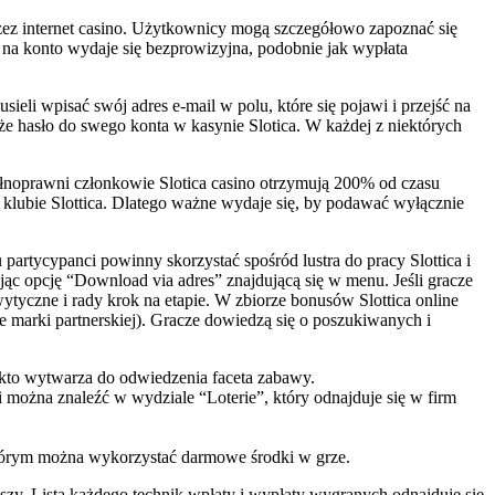
rzez internet casino. Użytkownicy mogą szczegółowo zapoznać się
 na konto wydaje się bezprowizyjna, podobnie jak wypłata
ieli wpisać swój adres e-mail w polu, które się pojawi i przejść na
eże hasło do swego konta w kasynie Slotica. W każdej z niektórych
ełnoprawni członkowie Slotica casino otrzymują 200% od czasu
klubie Slottica. Dlatego ważne wydaje się, by podawać wyłącznie
tycypanci powinny skorzystać spośród lustra do pracy Slottica i
ając opcję “Download via adres” znajdującą się w menu. Jeśli gracze
ytyczne i rady krok na etapie. W zbiorze bonusów Slottica online
ie marki partnerskiej). Gracze dowiedzą się o poszukiwanych i
 kto wytwarza do odwiedzenia faceta zabawy.
 można znaleźć w wydziale “Loterie”, który odnajduje się w firm
tórym można wykorzystać darmowe środki w grze.
zy. Lista każdego technik wpłaty i wypłaty wygranych odnajduje się