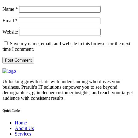
Name
*
Email
*
Website
Save my name, email, and website in this browser for the next
time I comment.
Unlocking growth starts with understanding who drives your
business. Praruh's IT solutions empower you to see beyond
demographics, gain deeper customer insights, and reach your target
audience with consistent results.
Quick Links
Home
About Us
Services