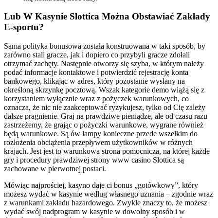
Lub W Kasynie Slottica Można Obstawiać Zakłady
E-sportu?
Sama polityka bonusowa została konstruowana w taki sposób, by
zarówno stali gracze, jak i dopiero co przybyli gracze zdołali
otrzymać zachęty. Następnie otworzy się szyba, w którym należy
podać informacje kontaktowe i potwierdzić rejestrację konta
bankowego, klikając w adres, który pozostanie wysłany na
określoną skrzynkę pocztową. Wszak kategorie demo wiążą się z
korzystaniem wyłącznie wraz z pożyczek warunkowych, co
oznacza, że ​​nic nie zaakceptować ryzykujesz, tylko od Cię zależy
dalsze pragnienie. Graj na prawdziwe pieniądze, ale od czasu razu
zastrzeżemy, że grając o pożyczki warunkowe, wygrane również
będą warunkowe. Są ów lampy konieczne przede wszelkim do
rozłożenia obciążenia przepływem użytkowników w różnych
krajach. Jest jest to warunkowa strona pomocnicza, na której każde
gry i procedury prawdziwej strony www casino Slottica są
zachowane w pierwotnej postaci.
Mówiąc najprościej, kasyno daje ci bonus „gotówkowy”, który
możesz wydać w kasynie według własnego uznania – zgodnie wraz
z warunkami zakładu hazardowego. Zwykle znaczy to, że możesz
wydać swój nadprogram w kasynie w dowolny sposób i w