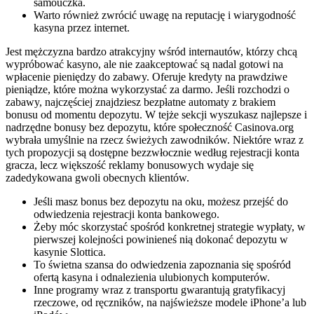
samouczka.
Warto również zwrócić uwagę na reputację i wiarygodność
kasyna przez internet.
Jest mężczyzna bardzo atrakcyjny wśród internautów, którzy chcą
wypróbować kasyno, ale nie zaakceptować są nadal gotowi na
wpłacenie pieniędzy do zabawy. Oferuje kredyty na prawdziwe
pieniądze, które można wykorzystać za darmo. Jeśli rozchodzi o
zabawy, najczęściej znajdziesz bezpłatne automaty z brakiem
bonusu od momentu depozytu. W tejże sekcji wyszukasz najlepsze i
nadrzędne bonusy bez depozytu, które społeczność Casinova.org
wybrała umyślnie na rzecz świeżych zawodników. Niektóre wraz z
tych propozycji są dostępne bezzwłocznie według rejestracji konta
gracza, lecz większość reklamy bonusowych wydaje się
zadedykowana gwoli obecnych klientów.
Jeśli masz bonus bez depozytu na oku, możesz przejść do
odwiedzenia rejestracji konta bankowego.
Żeby móc skorzystać spośród konkretnej strategie wypłaty, w
pierwszej kolejności powinieneś nią dokonać depozytu w
kasynie Slottica.
To świetna szansa do odwiedzenia zapoznania się spośród
ofertą kasyna i odnalezienia ulubionych komputerów.
Inne programy wraz z transportu gwarantują gratyfikacyj
rzeczowe, od ręczników, na najświeższe modele iPhone’a lub