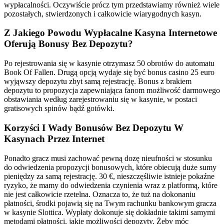
wypłacalności. Oczywiście prócz tym przedstawiamy również wiele
pozostałych, stwierdzonych i całkowicie wiarygodnych kasyn.
Z Jakiego Powodu Wypłacalne Kasyna Internetowe
Oferują Bonusy Bez Depozytu?
Po rejestrowania się w kasynie otrzymasz 50 obrotów do automatu
Book Of Fallen. Drugą opcją wydaje się być bonus casino 25 euro
wyjąwszy depozytu zbyt samą rejestrację. Bonus z brakiem
depozytu to propozycja zapewniająca fanom możliwość darmowego
obstawiania według zarejestrowaniu się w kasynie, w postaci
gratisowych spinów bądź gotówki.
Korzyści I Wady Bonusów Bez Depozytu W
Kasynach Przez Internet
Ponadto gracz musi zachować pewną dozę nieufności w stosunku
do odwiedzenia propozycji bonusowych, które obiecują duże sumy
pieniędzy za samą rejestrację. 30 €, nieszczęśliwie istnieje pokaźne
ryzyko, że mamy do odwiedzenia czynienia wraz z platformą, które
nie jest całkowicie rzetelna. Oznacza to, że tuż na dokonaniu
płatności, środki pojawią się na Twym rachunku bankowym gracza
w kasynie Slottica. Wypłaty dokonuje się dokładnie takimi samymi
metodami płatności, jakie możliwości depozyty. Żeby móc