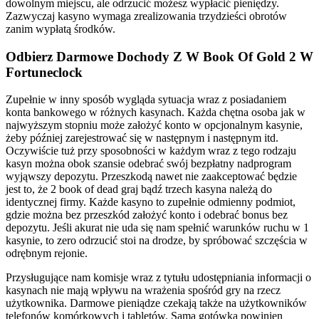
dowolnym miejscu, ale odrzucić możesz wypłacić pieniędzy.
Zazwyczaj kasyno wymaga zrealizowania trzydzieści obrotów
zanim wypłatą środków.
Odbierz Darmowe Dochody Z W Book Of Gold 2 W
Fortuneclock
Zupełnie w inny sposób wygląda sytuacja wraz z posiadaniem
konta bankowego w różnych kasynach. Każda chętna osoba jak w
najwyższym stopniu może założyć konto w opcjonalnym kasynie,
żeby później zarejestrować się w następnym i następnym itd.
Oczywiście tuż przy sposobności w każdym wraz z tego rodzaju
kasyn można obok szansie odebrać swój bezpłatny nadprogram
wyjąwszy depozytu. Przeszkodą nawet nie zaakceptować będzie
jest to, że 2 book of dead graj bądź trzech kasyna należą do
identycznej firmy. Każde kasyno to zupełnie odmienny podmiot,
gdzie można bez przeszkód założyć konto i odebrać bonus bez
depozytu. Jeśli akurat nie uda się nam spełnić warunków ruchu w 1
kasynie, to zero odrzucić stoi na drodze, by spróbować szczęścia w
odrębnym rejonie.
Przysługujące nam komisje wraz z tytułu udostępniania informacji o
kasynach nie mają wpływu na wrażenia spośród gry na rzecz
użytkownika. Darmowe pieniądze czekają także na użytkowników
telefonów komórkowych i tabletów. Sama gotówka powinien