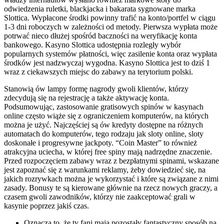
odwiedzenia ruletki, blackjacka i bakarata sygnowane marka
Slottica. Wypłacone środki powinny trafić na konto/portfel w ciągu
1-3 dni roboczych w zależności od metody. Pierwsza wypłata może
potrwać nieco dłużej spośród baczności na weryfikację konta
bankowego. Kasyno Slottica udostępnia rozległy wybór
popularnych systemów płatności, więc zasilenie konta oraz wypłata
środków jest nadzwyczaj wygodna. Kasyno Slottica jest to dziś 1
wraz z ciekawszych miejsc do zabawy na terytorium polski.
Stanowią ów lampy formę nagrody gwoli klientów, którzy
zdecydują się na rejestrację a także aktywację konta.
Podsumowując, zastosowanie gratisowych spinów w kasynach
online często wiąże się z ograniczeniem komputerów, na których
można je użyć. Najczęściej są ów kredyty dostępne na różnych
automatach do komputerów, tego rodzaju jak sloty online, sloty
doskonałe i progresywne jackpoty. “Coin Master” to również
atrakcyjna uciecha, w której free spiny mają nadrzędne znaczenie.
Przed rozpoczęciem zabawy wraz z bezpłatnymi spinami, wskazane
jest zapoznać się z warunkami reklamy, żeby dowiedzieć się, na
jakich rozrywkach można je wykorzystać i które są związane z nimi
zasady. Bonusy te są kierowane głównie na rzecz nowych graczy, a
czasem gwoli zawodników, którzy nie zaakceptować grali w
kasynie poprzez jakiś czas.
Oznacza to, że ty fani mają pozostały fantastyczny sposób na