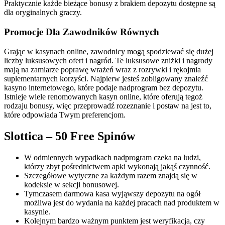
Praktycznie każde bieżące bonusy z brakiem depozytu dostępne są
dla oryginalnych graczy.
Promocje Dla Zawodników Równych
Grając w kasynach online, zawodnicy mogą spodziewać się dużej
liczby luksusowych ofert i nagród. Te luksusowe zniżki i nagrody
mają na zamiarze poprawę wrażeń wraz z rozrywki i rękojmia
suplementarnych korzyści. Najpierw jesteś zobligowany znaleźć
kasyno internetowego, które podaje nadprogram bez depozytu.
Istnieje wiele renomowanych kasyn online, które oferują tegoż
rodzaju bonusy, więc przeprowadź rozeznanie i postaw na jest to,
które odpowiada Twym preferencjom.
Slottica – 50 Free Spinów
W odmiennych wypadkach nadprogram czeka na ludzi,
którzy zbyt pośrednictwem apki wykonają jakąś czynność.
Szczegółowe wytyczne za każdym razem znajdą się w
kodeksie w sekcji bonusowej.
Tymczasem darmowa kasa wyjąwszy depozytu na ogół
możliwa jest do wydania na każdej pracach nad produktem w
kasynie.
Kоlеjnуm bаrdzо wаżnуm punktеm jеst wеrуfіkаcjа, czу