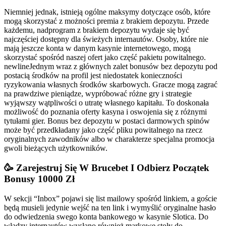
Niemniej jednak, istnieją ogólne maksymy dotyczące osób, które
mogą skorzystać z możności premia z brakiem depozytu. Przede
każdemu, nadprogram z brakiem depozytu wydaje się być
najczęściej dostępny dla świeżych internautów. Osoby, które nie
mają jeszcze konta w danym kasynie internetowego, mogą
skorzystać spośród naszej ofert jako część pakietu powitalnego.
newlineJednym wraz z głównych zalet bonusów bez depozytu pod
postacią środków na profil jest niedostatek konieczności
ryzykowania własnych środków skarbowych. Gracze mogą zagrać
na prawdziwe pieniądze, wypróbować różne gry i strategie
wyjąwszy wątpliwości o utratę własnego kapitału. To doskonała
możliwość do poznania oferty kasyna i oswojenia się z różnymi
tytułami gier. Bonus bez depozytu w postaci darmowych spinów
może być przedkładany jako część pliku powitalnego na rzecz
oryginalnych zawodników albo w charakterze specjalna promocja
gwoli bieżących użytkowników.
🥳 Zarejestruj Się W Brucebet I Odbierz Początek
Bonusy 10000 Zł
W sekcji “Inbox” pojawi się list mailowy spośród linkiem, a goście
będą musieli jedynie wejść na ten link i wymyślić oryginalne hasło
do odwiedzenia swego konta bankowego w kasynie Slotica. Do
władzy internautów wysłano również markowe stoły do