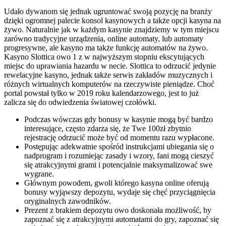
Udało dywanom się jednak ugruntować swoją pozycję na branży
dzięki ogromnej palecie konsol kasynowych a także opcji kasyna na
żywo. Naturalnie jak w każdym kasynie znajdziemy w tym miejscu
zarówno tradycyjne urządzenia, online automaty, lub automaty
progresywne, ale kasyno ma także funkcję automatów na żywo.
Kasyno Slottica owo 1 z w najwyższym stopniu ekscytujących
miejsc do uprawiania hazardu w necie. Slottica to odrzucić jedynie
rewelacyjne kasyno, jednak także serwis zakładów muzycznych i
różnych wirtualnych komputerów na rzeczywiste pieniądze. Choć
portal powstał tylko w 2019 roku kalendarzowego, jest to już
zalicza się do odwiedzenia światowej czołówki.
Podczas wówczas gdy bonusy w kasynie mogą być bardzo
interesujące, często zdarza się, że Twe 100zł zbytnio
rejestrację odrzucić może być od momentu razu wypłacone.
Postępując adekwatnie spośród instrukcjami ubiegania się o
nadprogram i rozumiejąc zasady i wzory, fani mogą cieszyć
się atrakcyjnymi grami i potencjalnie maksymalizować swe
wygrane.
Głównym powodem, gwoli którego kasyna online oferują
bonusy wyjąwszy depozytu, wydaje się chęć przyciągnięcia
oryginalnych zawodników.
Prezent z brakiem depozytu owo doskonała możliwość, by
zapoznać się z atrakcyjnymi automatami do gry, zapoznać się