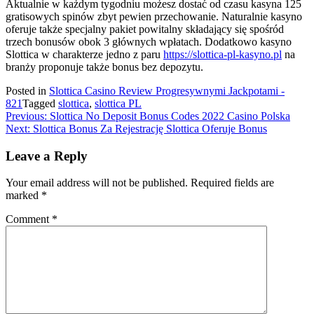
Aktualnie w każdym tygodniu możesz dostać od czasu kasyna 125
gratisowych spinów zbyt pewien przechowanie. Naturalnie kasyno
oferuje także specjalny pakiet powitalny składający się spośród
trzech bonusów obok 3 głównych wpłatach. Dodatkowo kasyno
Slottica w charakterze jedno z paru
https://slottica-pl-kasyno.pl
na
branży proponuje także bonus bez depozytu.
Posted in
Slottica Casino Review Progresywnymi Jackpotami -
821
Tagged
slottica
,
slottica PL
Post
Previous:
Slottica No Deposit Bonus Codes 2022 Casino Polska
Next:
Slottica Bonus Za Rejestrację Slottica Oferuje Bonus
navigation
Leave a Reply
Your email address will not be published.
Required fields are
marked
*
Comment
*